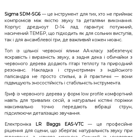
Sigma SDM-SG6
— це інструмент для тих, хто не приймає
компромісів між якістю звуку та деталями виконання.
Корпус дредноут D-14 лад гарантує потужний,
насичений ТЕМБР, що підходить як для сольних виступів,
так і для ансамблевої гри, де важливий кожен нюанс.
Топ із цільної червоної ялини АА-класу забезпечує
яскравість і виразність звуку, а задня дека і обичайки з
червоного дерева додають гітарі теплоту та природний
резонанс. Накладка і струнотримач з індійського
палісандра не просто стильні, а й практичні — вони
підвищують зносостійкість і стабільність інструмента.
Гриф із червоного дерева у формі low profile комфортний
навіть для тривалих сесій, а натуральні кістяні поріжки
максимально точно передають вібрації струн,
підсилюючи деталізацію звучання.
Електроніка
LR Baggs EAS-VTC
— це професійне
рішення для сцени, що зберігає натуральність звуку при