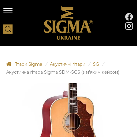
Гітари Sigma
/
Акустичні гітари
/
SG
/
Акустична гітара Sigma SDM-SG6 (з м'яким кейсом)