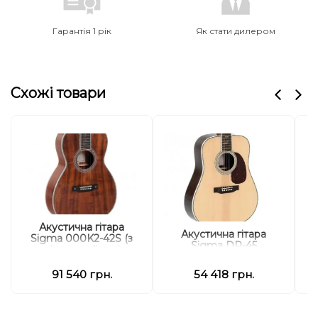
Гарантія 1 рік
Як стати дилером
Схожі товари
Акустична гітара
с
Акустична гітара
Sigma 000K2-42S (з
Sigma DR-45
м'яким кейсом)
91 540 грн.
54 418 грн.