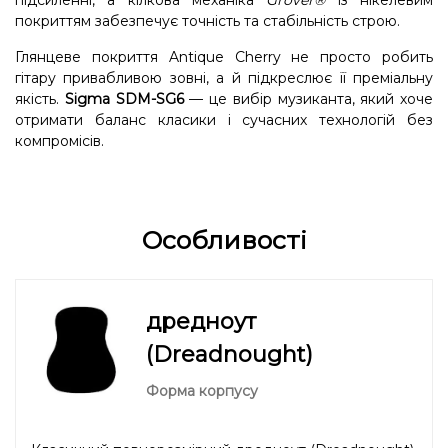
підсиленні, а кілкова механіка
Grover®
із нікелевим
покриттям забезпечує точність та стабільність строю.
Глянцеве покриття Antique Cherry не просто робить
гітару привабливою зовні, а й підкреслює її преміальну
якість.
Sigma SDM-SG6
— це вибір музиканта, який хоче
отримати баланс класики і сучасних технологій без
компромісів.
Особливості
дредноут
(Dreadnought)
Форма корпусу