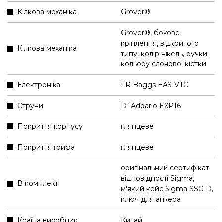
Кілкова механіка
Grover®
Grover®, бокове
кріплення, відкритого
Кілкова механіка
типу, колір нікель, ручки
кольору слонової кістки
Електроніка
LR Baggs EAS-VTC
Струни
D´Addario EXP16
Покриття корпусу
глянцеве
Покриття грифа
глянцеве
оригінальний сертифікат
відповідності Sigma
,
В комплекті
м'який кейс Sigma SSC-D
,
ключ для анкера
Країна виробник
Китай