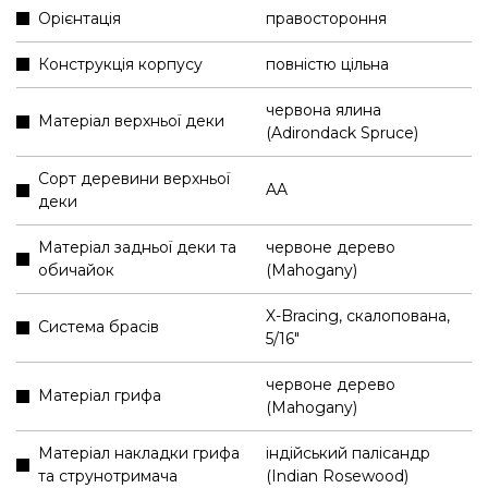
Орієнтація
правостороння
Конструкція корпусу
повністю цільна
червона ялина
Матеріал верхньої деки
(Adirondack Spruce)
Сорт деревини верхньої
AA
деки
Матеріал задньої деки та
червоне дерево
обичайок
(Mahogany)
X-Bracing, скалопована,
Система брасів
5/16"
червоне дерево
Матеріал грифа
(Mahogany)
Матеріал накладки грифа
індійський палісандр
та струнотримача
(Indian Rosewood)