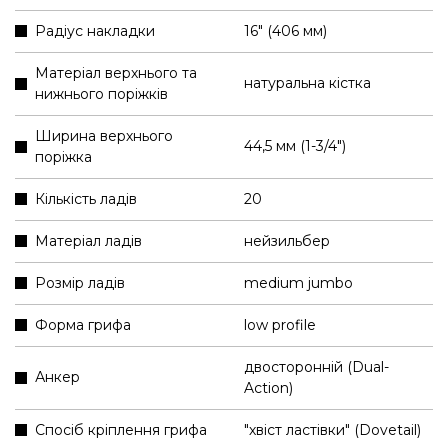
Радіус накладки
16" (406 мм)
Матеріал верхнього та
натуральна кістка
нижнього поріжків
Ширина верхнього
44,5 мм (1-3/4″)
поріжка
Кількість ладів
20
Матеріал ладів
нейзильбер
Розмір ладів
medium jumbo
Форма грифа
low profile
двосторонній (Dual-
Анкер
Action)
Спосіб кріплення грифа
"хвіст ластівки" (Dovetail)