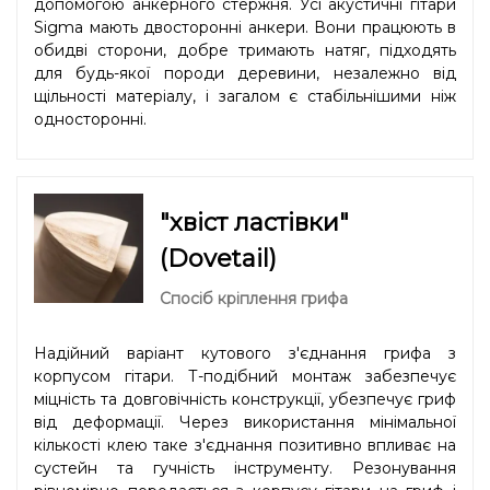
допомогою анкерного стержня. Усі акустичні гітари
Sigma мають двосторонні анкери. Вони працюють в
обидві сторони, добре тримають натяг, підходять
для будь-якої породи деревини, незалежно від
щільності матеріалу, і загалом є стабільнішими ніж
односторонні.
"хвіст ластівки"
(Dovetail)
Спосіб кріплення грифа
Надійний варіант кутового з'єднання грифа з
корпусом гітари. Т-подібний монтаж забезпечує
міцність та довговічність конструкції, убезпечує гриф
від деформації. Через використання мінімальної
кількості клею таке з'єднання позитивно впливає на
сустейн та гучність інструменту. Резонування