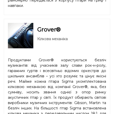
рівномірно передається з корпусу гітари на гриф і
навпаки.
Grover®
Кілкова механіка
Продуктами Grover® користуються безліч
музикантів: від учасників залу слави рок-н-ролу,
гаражних гуртів і всесвітньо відомих оркестрів до
шкільних ансамблів – усі хто розуміє та цінує якісні
речі. Майже кожна гітара Sigma укомплектована
кілковою механікою від компанії Grover®, яка, без
сумніву, носить звання однієї з опор ринку
акустичних гітар у світі. Їх продукт обирають світові
виробники музичних інструментів: Gibson, Martin та
безліч інших. На більшості гітар Sigma встановлена
кілкова механіка з передавальним числом 18:1 для