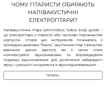
ЧОМУ ГІТАРИСТИ ОБИРАЮТЬ
НАПІВАКУСТИЧНІ
ЕЛЕКТРОГІТАРИ?
Напівакустична гітара (semi-hollow, hollow body guitar) –
це електрогітара з повністю або частково порожнистим
корпусом. Історія цих інструментів починалась з
громіздких джазових “банок”, акустичних гітар з вигнутою
верхньою декою (арктоп), які з часом стали
комплектувати звукознімачами та впроваджувати
подальші вдосконалення для досягнення найкращого
звуку і сумісності інструмента зі звукопідсилювальною ...
Читати ›