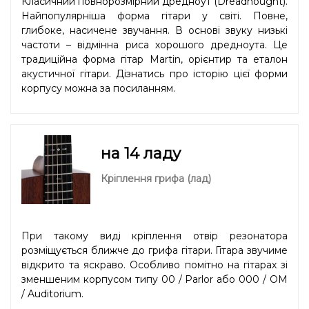
Класичний повнорозмірний дредноут (Dreadnought).
Найпопулярніша форма гітари у світі. Повне,
глибоке, насичене звучання. В основі звуку низькі
частоти – відмінна риса хорошого дредноута. Це
традиційна форма гітар Martin, орієнтир та еталон
акустичної гітари. Дізнатись про історію цієї форми
корпусу можна
за посиланням
.
на 14 ладу
Кріплення грифа (лад)
При такому виді кріплення отвір резонатора
розміщується ближче до грифа гітари. Гітара звучиме
відкрито та яскраво. Особливо помітно на гітарах зі
зменшеним корпусом типу 00 / Parlor або 000 / OM
/ Auditorium.