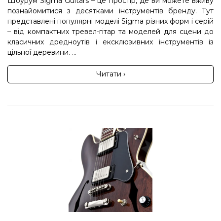
Шоурум Sigma Guitars – це простір, де ви можете вживу
познайомитися з десятками інструментів бренду. Тут
представлені популярні моделі Sigma різних форм і серій
– від компактних тревел-гітар та моделей для сцени до
класичних дредноутів і ексклюзивних інструментів із
цільної деревини. ...
Читати ›