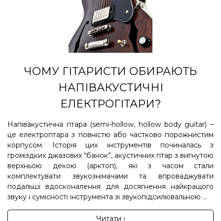
ЧОМУ ГІТАРИСТИ ОБИРАЮТЬ
НАПІВАКУСТИЧНІ
ЕЛЕКТРОГІТАРИ?
Напівакустична гітара (semi-hollow, hollow body guitar) –
це електрогітара з повністю або частково порожнистим
корпусом. Історія цих інструментів починалась з
громіздких джазових “банок”, акустичних гітар з вигнутою
верхньою декою (арктоп), які з часом стали
комплектувати звукознімачами та впроваджувати
подальші вдосконалення для досягнення найкращого
звуку і сумісності інструмента зі звукопідсилювальною ...
Читати ›