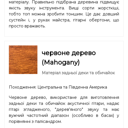
матеріалу. Правильно підібрана деревина підвищує
якість звуку інструмента. Вищі сорти жорсткіші,
тобто топ можна зробити тоншим. Це дає довший
сустейн і, у руках майстра, гітарні обертони, що
просто вражають.
червоне дерево
(Mahogany)
Матеріал задньої деки та обичайок
Походження: Центральна та Південна Америка
Червоне дерево, використане для виготовлення
задньої деки та обичайок акустичної гітари, надає
гітарі згладженого, "дерев'яного" звуку та має
вужчий частотний діапазон (особливо в басах) у
порівнянні з палісандром.