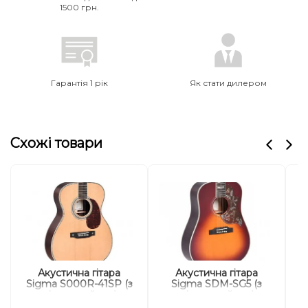
1500 грн.
Гарантія 1 рік
Як стати дилером
Схожі товари
Акустична гітара
Акустична гітара
Sigma S000R-41SP (з
Sigma SDM-SG5 (з
м'яким кейсом)
м'яким кейсом)