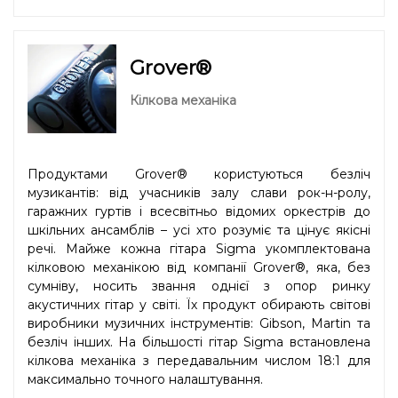
Grover®
Кілкова механіка
Продуктами Grover® користуються безліч
музикантів: від учасників залу слави рок-н-ролу,
гаражних гуртів і всесвітньо відомих оркестрів до
шкільних ансамблів – усі хто розуміє та цінує якісні
речі. Майже кожна гітара Sigma укомплектована
кілковою механікою від компанії Grover®, яка, без
сумніву, носить звання однієї з опор ринку
акустичних гітар у світі. Їх продукт обирають світові
виробники музичних інструментів: Gibson, Martin та
безліч інших. На більшості гітар Sigma встановлена
кілкова механіка з передавальним числом 18:1 для
максимально точного налаштування.