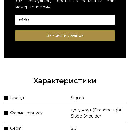
Для консультації достатньо залишити свій
номер телефону
Замовити дзвінок
Характеристики
Бренд
Sigma
дредноут (Dreadnought)
Форма корпусу
Slope Shoulder
Серія
SG