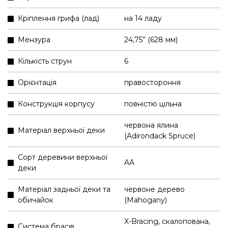
Кріплення грифа (лад)
на 14 ладу
Мензура
24,75” (628 мм)
Кількість струн
6
Орієнтація
правостороння
Конструкція корпусу
повністю цільна
червона ялина
Матеріал верхньої деки
(Adirondack Spruce)
Сорт деревини верхньої
AA
деки
Матеріал задньої деки та
червоне дерево
обичайок
(Mahogany)
X-Bracing, скалопована,
Система брасів