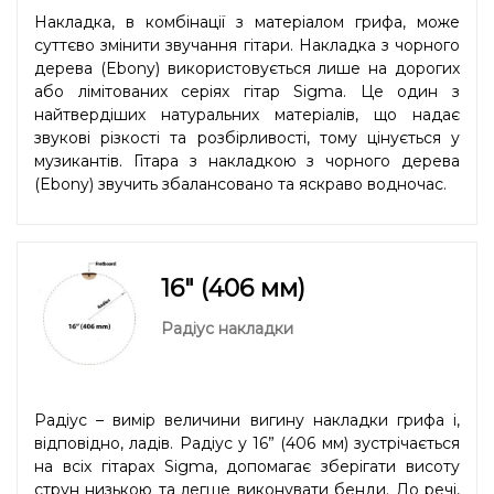
Накладка, в комбінації з матеріалом грифа, може
суттєво змінити звучання гітари. Накладка з чорного
дерева (Ebony) використовується лише на дорогих
або лімітованих серіях гітар Sigma. Це один з
найтвердіших натуральних матеріалів, що надає
звукові різкості та розбірливості, тому цінується у
музикантів. Гітара з накладкою з чорного дерева
(Ebony) звучить збалансовано та яскраво водночас.
16" (406 мм)
Радіус накладки
Радіус – вимір величини вигину накладки грифа і,
відповідно, ладів. Радіус у 16” (406 мм) зустрічається
на всіх гітарах Sigma, допомагає зберігати висоту
струн низькою та легше виконувати бенди. До речі,