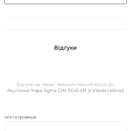
Відгуки
Відгуків ще немає. Залишіть перший відгук до:
Акустична гітара Sigma SJM-SG45-AN (з м'яким кейсом)
Ім'я та прізвище