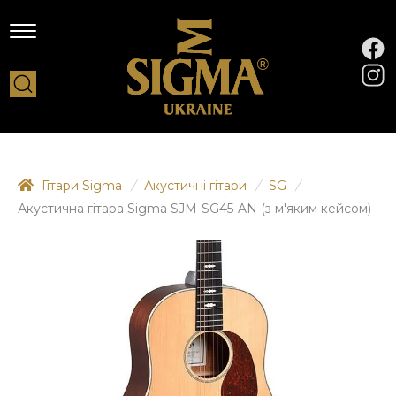
Гітари Sigma
/
Акустичні гітари
/
SG
/
Акустична гітара Sigma SJM-SG45-AN (з м'яким кейсом)