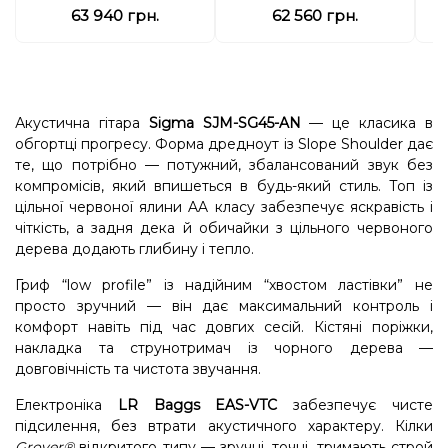
63 940 грн.
62 560 грн.
Акустична гітара
Sigma SJM-SG45-AN
— це класика в
обгортці прогресу. Форма дредноут із Slope Shoulder дає
те, що потрібно — потужний, збалансований звук без
компромісів, який впишеться в будь-який стиль. Топ із
цільної червоної ялини AA класу забезпечує яскравість і
чіткість, а задня дека й обичайки з цільного червоного
дерева додають глибину і тепло.
Гриф “low profile” із надійним “хвостом ластівки” не
просто зручний — він дає максимальний контроль і
комфорт навіть під час довгих сесій. Кістяні поріжки,
накладка та струнотримач із чорного дерева —
довговічність та чистота звучання.
Електроніка
LR Baggs EAS-VTC
забезпечує чисте
підсилення, без втрати акустичного характеру. Кілки
Grover®
відкритого типу — зручні, точні, тримають строй