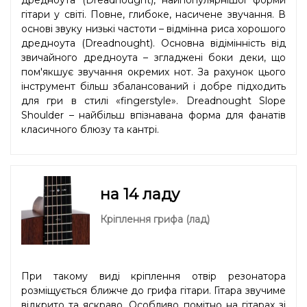
дредноута (Dreadnought), найпопулярнішої форми
гітари у світі. Повне, глибоке, насичене звучання. В
основі звуку низькі частоти – відмінна риса хорошого
дредноута (Dreadnought). Основна відімінність від
звичайного дредноута – згладжені боки деки, що
пом'якшує звучання окремих нот. За рахунок цього
інструмент більш збалансований і добре підходить
для гри в стилі «fingerstyle». Dreadnought Slope
Shoulder – найбільш впізнавана форма для фанатів
класичного блюзу та кантрі.
на 14 ладу
Кріплення грифа (лад)
При такому виді кріплення отвір резонатора
розміщується ближче до грифа гітари. Гітара звучиме
відкрито та яскраво. Особливо помітно на гітарах зі