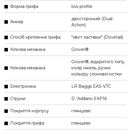
Форма грифа
low profile
двосторонній (Dual-
Анкер
Action)
Спосіб кріплення грифа
"хвіст ластівки" (Dovetail)
Кілкова механіка
Grover®
Grover®, відкритого типу,
Кілкова механіка
колір нікель, ручки
кольору слонової кістки
Електроніка
LR Baggs EAS-VTC
Струни
D´Addario EXP16
Покриття корпусу
глянцеве
Покриття грифа
глянцеве