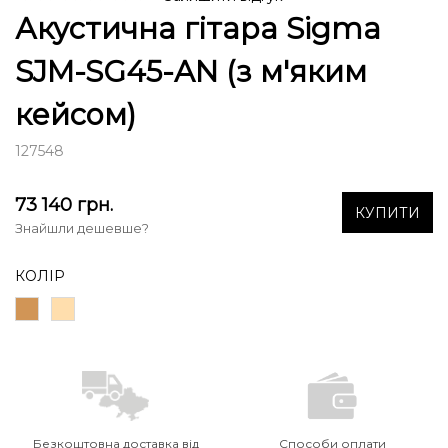
Акустична гітара Sigma
SJM-SG45-AN (з м'яким
кейсом)
127548
73 140
грн.
КУПИТИ
Знайшли дешевше?
КОЛІР
Безкоштовна доставка від
Способи оплати