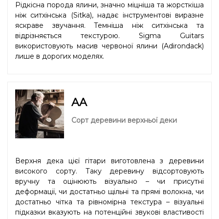
Рідкісна порода ялини, значно міцніша та жорсткіша
ніж ситхінська (Sitka), надає інструментові виразне
яскраве звучання. Темніша ніж ситхінська та
відрізняється текстурою. Sigma Guitars
використовують масив червоної ялини (Adirondack)
лише в дорогих моделях.
AA
Сорт деревини верхньої деки
Верхня дека цієї гітари виготовлена з деревини
високого сорту. Таку деревину відсортовують
вручну та оцінюють візуально – чи присутні
деформації, чи достатньо щільні та прямі волокна, чи
достатньо чітка та рівномірна текстура – візуальні
підказки вказують на потенційні звукові властивості