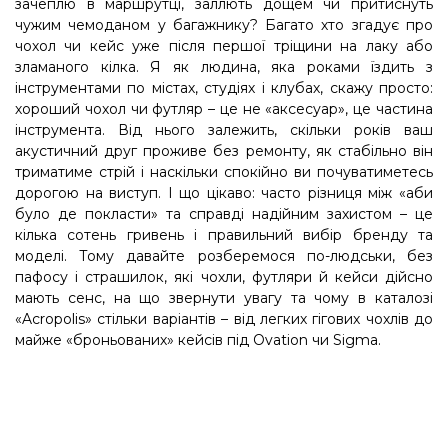
зачеплю в маршрутці, заллють дощем чи притиснуть
чужим чемоданом у багажнику? Багато хто згадує про
чохол чи кейс уже після першої тріщини на лаку або
зламаного кілка. Я як людина, яка роками їздить з
інструментами по містах, студіях і клубах, скажу просто:
хороший чохол чи футляр – це не «аксесуар», це частина
інструмента. Від нього залежить, скільки років ваш
акустичний друг проживе без ремонту, як стабільно він
триматиме стрій і наскільки спокійно ви почуватиметесь
дорогою на виступ. І що цікаво: часто різниця між «аби
було де покласти» та справді надійним захистом – це
кілька сотень гривень і правильний вибір бренду та
моделі. Тому давайте розберемося по-людськи, без
пафосу і страшилок, які чохли, футляри й кейси дійсно
мають сенс, на що звернути увагу та чому в каталозі
«Acropolis» стільки варіантів – від легких гігових чохлів до
майже «броньованих» кейсів під Ovation чи Sigma.