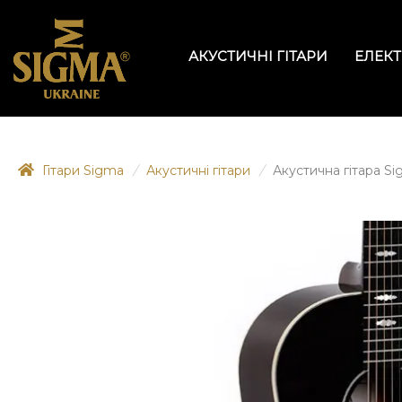
АКУСТИЧНІ ГІТАРИ
ЕЛЕКТ
Гітари Sigma
/
Акустичні гітари
/
Акустична гітара S