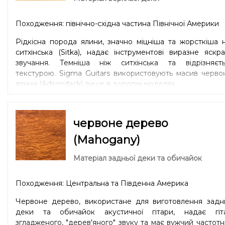
Походження: північно-східна частина Північної Америки
Рідкісна порода ялини, значно міцніша та жорсткіша 
ситхінська (Sitka), надає інструментові виразне яскр
звучання. Темніша ніж ситхінська та відрізняєть
текстурою. Sigma Guitars використовують масив черво
ялини (Adirondack) лише в дорогих моделях.
червоне дерево
(Mahogany)
Матеріал задньої деки та обичайок
Походження: Центральна та Південна Америка
Червоне дерево, використане для виготовлення заднь
деки та обичайок акустичної гітари, надає гіта
згладженого, "дерев'яного" звуку та має вужчий частот