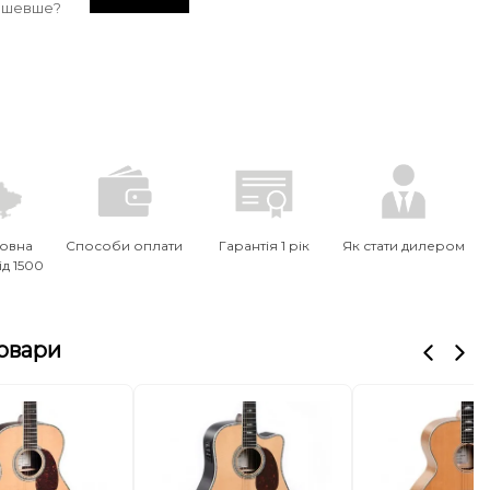
ешевше?
овна
Способи оплати
Гарантія 1 рік
Як стати дилером
ід 1500
товари