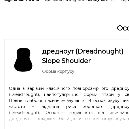
Ос
дредноут (Dreadnought)
Slope Shoulder
Форма корпусу
Одна з варіацій класичного повнорозмірного дредноу
(Dreadnought), найпопулярнішої форми гітари у світ
Повне, глибоке, насичене звучання. В основі звуку низ
частоти – відмінна риса хорошого дредноу
(Dreadnought). Основна відімінність від звичайно
дредноута – згладжені боки деки, що пом'якшує звуча
окремих нот. За рахунок цього інструмент біл