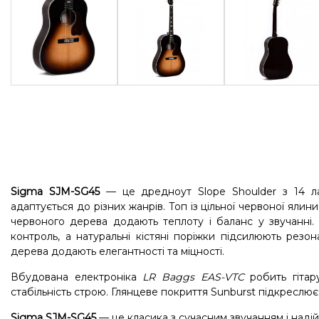
Sigma SJM-SG45
— це дредноут Slope Shoulder з 14 ла
адаптується до різних жанрів. Топ із цільної червоної ялин
червоного дерева додають теплоту і баланс у звучанні. 
контроль, а натуральні кістяні поріжки підсилюють резон
дерева додають елегантності та міцності.
Вбудована електроніка
LR Baggs EAS-VTC
робить гітар
стабільність строю. Глянцеве покриття Sunburst підкреслює
Sigma SJM-SG45
— це класика з сучасним звучанням і надій