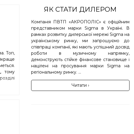
ЯК СТАТИ ДИЛЕРОМ
Компанія ПВТП «АКРОПОЛІС» є офіційним
представником марки Sigma в Україні. В
рамках розвитку дилерської мережі Sigma на
українському ринку, ми запрошуємо до
співпраці компанії, які мають успішний досвід
а. Топ,
роботи в музичному напрямку,
йкраще
демонструють стійке фінансове становище і
еться.
націлені на просування марки Sigma на
, тому
регіональному ринку. ...
озділі
Читати ›