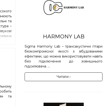
исокого
інюють
льні та
стура –
вукові
HARMONY LAB
ревина
сткіші,
устейн
Sigma Harmony Lab – трансакустичні гітари
ють.
безкомпромісної якості з вбудованими
ефектами, що можна використовувати навіть
без підключення до зовнішнього
підсилювача. ...
Читати ›
льному
робить
ним та