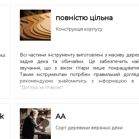
лі
ьш
.
повністю цільна
Конструкція корпусу
льш
Всі частини інструменту виготовлені з масиву дерев
задня дека та обичайки. Це забезпечить на
звучання, що з віком гітари лише покращуватим
Таким інструментам потрібен правильний догляд
рекомендуємо знайомитись з інформацією в р
"
Догляд за гітарою
".
k
AA
Сорт деревини верхньої деки