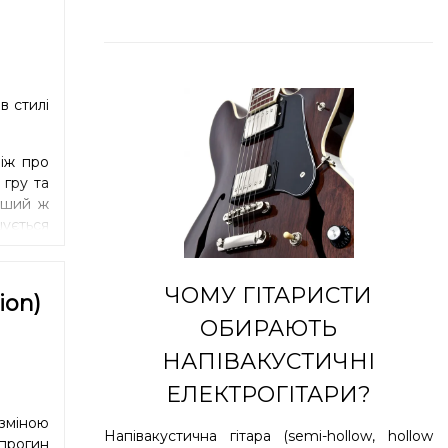
в стилі
ніж про
гру та
рший ж
ується
 Менший
ами та
ЧОМУ ГІТАРИСТИ
ion)
ОБИРАЮТЬ
НАПІВАКУСТИЧНІ
ЕЛЕКТРОГІТАРИ?
зміною
Напівакустична гітара (semi-hollow, hollow
 прогин