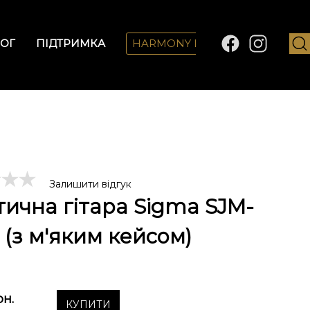
ОГ
ПІДТРИМКА
HARMONY LAB
Залишити відгук
тична гітара Sigma SJM-
 (з м'яким кейсом)
рн.
КУПИТИ