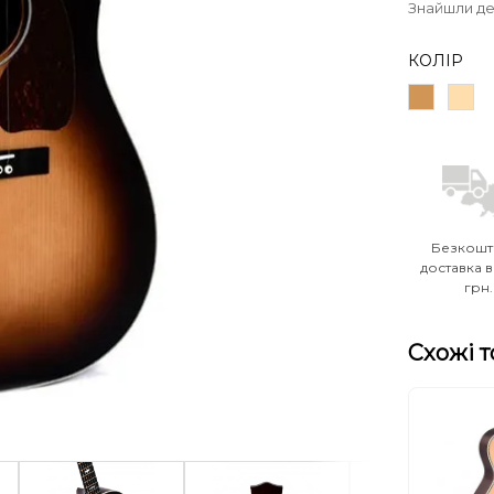
Знайшли д
КОЛІР
Безкошт
доставка в
грн.
Схожі 