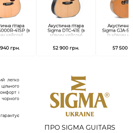
ична гітара
Акустична гітара
Акустична г
S000R-41SP (з
Sigma DTC-41E (з
Sigma GJA-S
им кейсом)
м'яким кейсом)
(з м'яким к
 940 грн.
52 900 грн.
57 500 г
ий легко
 цільного
комфорт і
з чорного
гарантує
ПРО SIGMA GUITARS