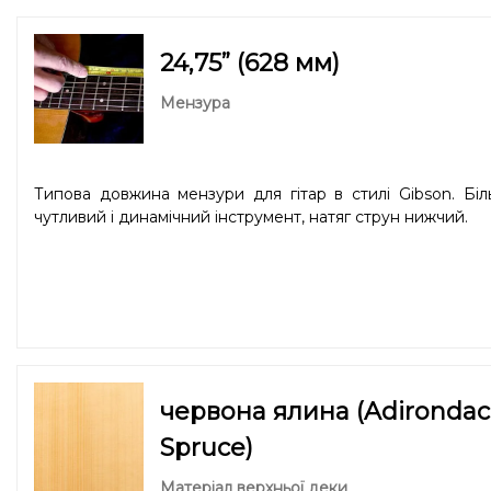
збалансований і добре підходить для гри в сти
«fingerstyle». Dreadnought Slope Shoulder – найбіл
впізнавана форма для фанатів класичного блюзу та кантрі
24,75” (628 мм)
Мензура
Типова довжина мензури для гітар в стилі Gibson. Бі
чутливий і динамічний інструмент, натяг струн нижчий.
червона ялина (Adirondac
Spruce)
Матеріал верхньої деки