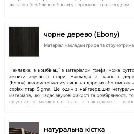
діапазон (особливо в басах) у порівнянні з палісандром.
чорне дерево (Ebony)
Матеріал накладки грифа та струнотрима
Накладка, в комбінації з матеріалом грифа, може сутт
змінити звучання гітари. Накладка з чорного дере
(Ebony) використовується лише на дорогих або лімітова
серіях гітар Sigma. Це один з найтвердіших натураль
матеріалів, що надає звукові різкості та розбірливості, т
цінується у музикантів. Гітара з накладкою з чорно
дерева (Ebony) звучить збалансовано та яскраво водноча
натуральна кістка