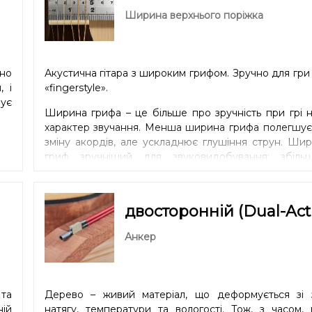
Ширина верхнього поріжка
вно
Акустична гітара з широким грифом. Зручно для гри 
, і
«fingerstyle».
чує
Ширина грифа – це більше про зручність при грі 
характер звучання. Менша ширина грифа полегшує 
зміну акордів, але ускладнює глушіння струн. Ши
гриф зручніший для звуковидобування: збільш
відстань між струнами, що покращує артикуляцію.
гриф краще підійде музикантам з малими рук
тонкими пальцями, а більший – навпаки.
двосторонній (Dual-Act
Анкер
та
Дерево – живий матеріал, що деформується зі 
ній
натягу, температури та вологості. Тож, з часом,