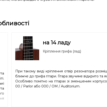
обливості
на 14 ладу
Кріплення грифа (лад)
При такому виді кріплення отвір резонатора розмі
та
ближче до грифа гітари. Гітара звучиме відкрито та я
і.
Особливо помітно на гітарах зі зменшеним корпус
ькі
00 / Parlor або 000 / OM / Auditorium.
та
го
ння
ьш