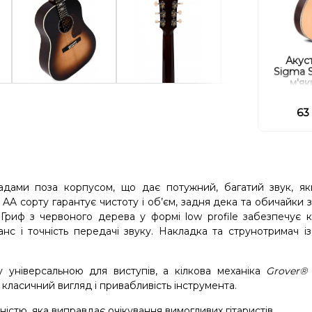
Акуст
Sigma 
м'як
63
дами поза корпусом, що дає потужний, багатий звук, як
и AA сорту гарантує чистоту і об’єм, задня дека та обичайки з
Гриф з червоного дерева у формі low profile забезпечує 
анс і точність передачі звуку. Накладка та струнотримач і
у універсальною для виступів, а кілкова механіка
Grover®
 класичний вигляд і привабливість інструмента.
ністю, яка виправдає очікування вимогливих гітаристів.