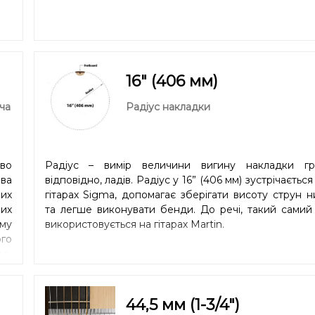
16" (406 мм)
ча
Радіус накладки
єво
Радіус – вимір величини вигину накладки гр
ва
відповідно, ладів. Радіус у 16” (406 мм) зустрічається
них
гітарах Sigma, допомагає зберігати висоту струн 
них
та легше виконувати бенди. До речі, такий самий
ому
використовується на гітарах Martin.
го
с.
44,5 мм (1-3/4″)