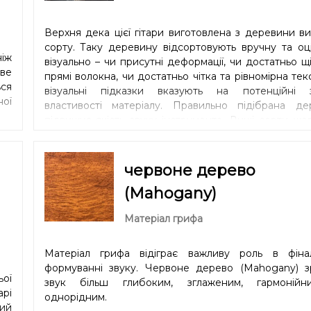
Верхня дека цієї гітари виготовлена з деревини в
сорту. Таку деревину відсортовують вручну та оц
ніж
візуально – чи присутні деформації, чи достатньо щі
аве
прямі волокна, чи достатньо чітка та рівномірна тек
ся
візуальні підказки вказують на потенційні з
ної
властивості матеріалу. Правильно підібрана де
підвищує якість звуку інструмента. Вищі сорти жор
тобто топ можна зробити тоншим. Це дає довший с
і, у руках майстра, гітарні обертони, що просто вража
червоне дерево
(Mahogany)
Матеріал грифа
Матеріал грифа відіграє важливу роль в фіна
формуванні звуку. Червоне дерево (Mahogany) з
ої
звук більш глибоким, зглаженим, гармоній
рі
однорідним.
ний