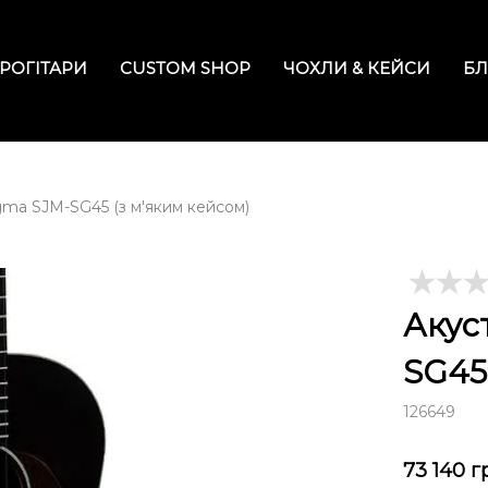
РОГІТАРИ
CUSTOM SHOP
ЧОХЛИ & КЕЙСИ
БЛ
igma SJM-SG45 (з м'яким кейсом)
Акус
SG45
126649
73 140
г