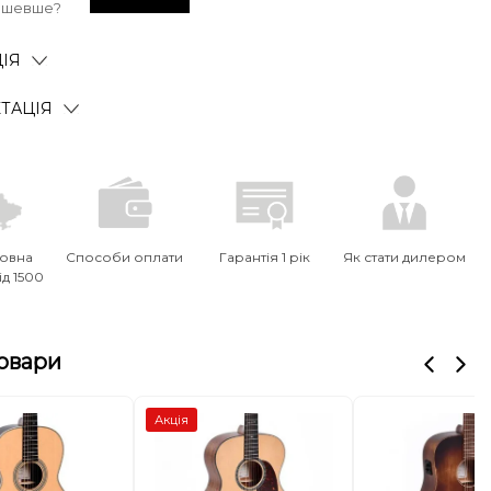
ешевше?
ІЯ
ТАЦІЯ
овна
Способи оплати
Гарантія 1 рік
Як стати дилером
ід 1500
товари
Акція