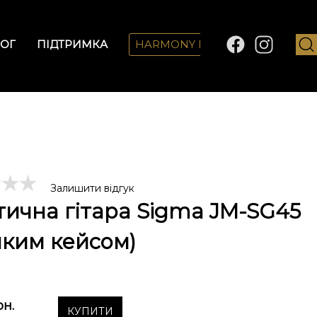
ОГ
ПІДТРИМКА
HARMONY LAB
Залишити відгук
тична гітара Sigma JM-SG45
'яким кейсом)
рн.
КУПИТИ