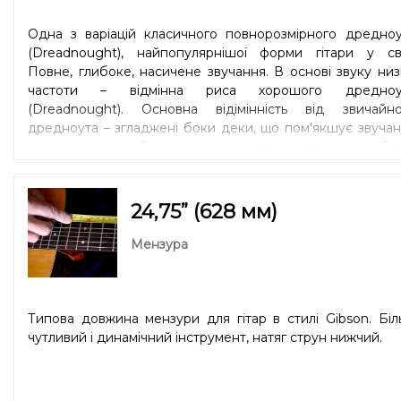
Одна з варіацій класичного повнорозмірного дредноу
(Dreadnought), найпопулярнішої форми гітари у світ
Повне, глибоке, насичене звучання. В основі звуку низ
частоти – відмінна риса хорошого дредноу
(Dreadnought). Основна відімінність від звичайно
дредноута – згладжені боки деки, що пом'якшує звуча
окремих нот. За рахунок цього інструмент біл
збалансований і добре підходить для гри в сти
«fingerstyle». Dreadnought Slope Shoulder – найбіл
впізнавана форма для фанатів класичного блюзу та кантрі
24,75” (628 мм)
Мензура
Типова довжина мензури для гітар в стилі Gibson. Бі
чутливий і динамічний інструмент, натяг струн нижчий.