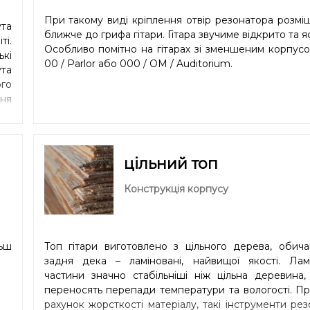
При такому виді кріплення отвір резонатора розмі
та
ближче до грифа гітари. Гітара звучиме відкрито та я
і.
Особливо помітно на гітарах зі зменшеним корпус
ькі
00 / Parlor або 000 / OM / Auditorium.
та
го
ння
ьш
лі
ьш
.
цільний топ
Конструкція корпусу
льш
Топ гітари виготовлено з цільного дерева, обича
задня дека – ламіновані, найвищої якості. Ламі
частини значно стабільніші ніж цільна деревина,
переносять перепади температури та вологості. Пр
рахунок жорсткості матеріалу, такі інструменти ре