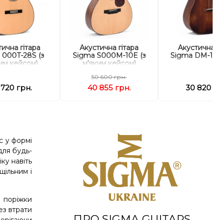
ична гітара
Акустична гітара
Акустична г
 000T-28S (з
Sigma S000M-10E (з
Sigma DM-15
им кейсом)
м'яким кейсом)
50 600 грн.
 720 грн.
40 855 грн.
30 820 г
с у формі
для будь-
іку навіть
щільним і
і поріжки
ез втрати
ПРО SIGMA GUITARS