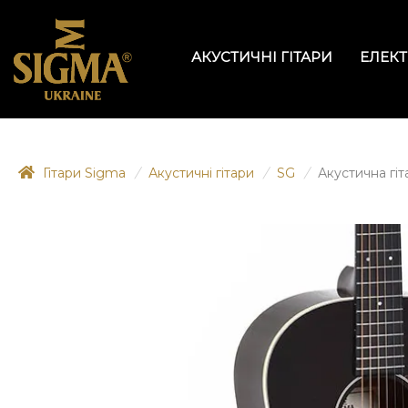
АКУСТИЧНІ ГІТАРИ
ЕЛЕКТ
Гітари Sigma
/
Акустичні гітари
/
SG
/
Акустична гіт