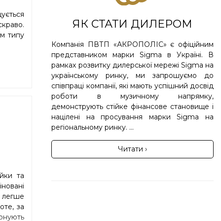
щується
ЯК СТАТИ ДИЛЕРОМ
скраво.
ом типу
Компанія ПВТП «АКРОПОЛІС» є офіційним
представником марки Sigma в Україні. В
рамках розвитку дилерської мережі Sigma на
українському ринку, ми запрошуємо до
співпраці компанії, які мають успішний досвід
роботи в музичному напрямку,
демонструють стійке фінансове становище і
націлені на просування марки Sigma на
регіональному ринку. ...
Читати ›
йки та
новані
 легше
оте, за
зонують