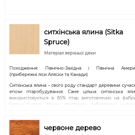
ситхінська ялина (Sitka
Spruce)
Матеріал верхньої деки
Походження: Північно-Західна і Північна Амери
(прибережні ліси Аляски та Канади)
Ситхінська ялина – свого роду стандарт деревини сучас
епохи гітаробудування. Саме цільна ситхінська яли
використовується в 85% гітар виготовлених на фабри
Sigma Guitars. Міцна, еластична, забезпечує широк
динамічний діапазон та чітку артикуляцію. Універсаль
варіант для дредноутів (Dreadnought) та модел
зменшених форм 00 / Parlor або 000 / OM / Auditori
червоне дерево
Деревина однаково добре підійде для гри боєм і г