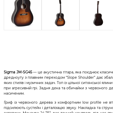
Sigma JM-SG45
— це акустична гітара, яка поєднює класичн
дредноуту з плавним переходом “Slope Shoulder” дає збала
яких стилів і музичних задач. Топ із цільної ситхінської яли
при агресивній грі. Задня дека та обичайки з червоного де
насиченим.
Гриф із червоного дерева з комфортним low profile не вто
підсилюють сустейн і деталізацію звуку. Накладка та струнот