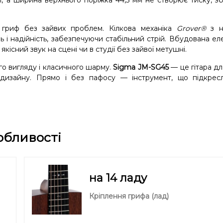
и, а ширина верхнього поріжка 44,5 мм не створює тиску, з
 гриф без зайвих проблем. Кілкова механіка
Grover®
з н
ь і надійність, забезпечуючи стабільний стрій. Вбудована ел
існий звук на сцені чи в студії без зайвої метушні.
го вигляду і класичного шарму.
Sigma JM-SG45
— це гітара для
 дизайну. Прямо і без пафосу — інструмент, що підкрес
обливості
на 14 ладу
Кріплення грифа (лад)