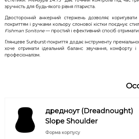
естетики. Мензура 24.75” дає точний контроль під час гр
зручність для будь-якого рівня гітариста.
Двосторонній анкерний стержень дозволяє коригувати
покриттям і ручками кольору слонової кістки поєднує стил
Fishman Sonitone
— простий і ефективний спосіб отримати як
Глянцеве Sunburst-покриття додає інструменту преміально
хоче отримати ідеальний баланс звучання, комфорту і
професіоналізм.
Ос
дредноут (Dreadnought)
Slope Shoulder
Форма корпусу