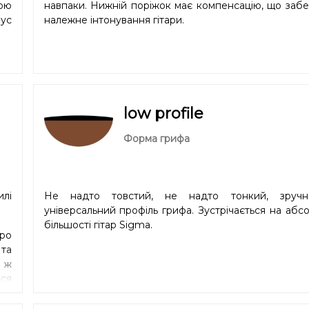
кою
навпаки. Нижній поріжок має компенсацію, що заб
іус
належне інтонування гітари.
low profile
Форма грифа
илі
Не надто товстий, не надто тонкий, зруч
універсальний профіль грифа. Зустрічається на абс
більшості гітар Sigma.
про
 та
й ж
ся
ший
та