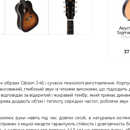
Акуст
Sigma
м'як
37
і образи Gibson J-45 і сучасні технології виготовлення. Корпу
нсований, глибокий звук із чіткими високими, що підходить 
ни відповідає за відкритий і яскравий тембр, який тримає динам
рева додають об’єм і теплоту середніх частот, роблячи звук 
млює руки навіть під час довгих сесій, а натуральні кістян
римач з міцної мікарти гарантують стійкість і довговічність б