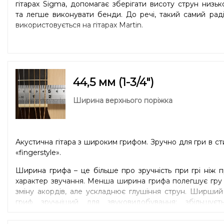
гітарах Sigma, допомагає зберігати висоту струн низь
та легше виконувати бенди. До речі, такий самий рад
використовується на гітарах Martin.
44,5 мм (1-3/4″)
Ширина верхнього поріжка
Акустична гітара з широким грифом. Зручно для гри в ст
«fingerstyle».
Ширина грифа – це більше про зручність при грі ніж 
характер звучання. Менша ширина грифа полегшує гру
зміну акордів, але ускладнює глушіння струн. Ширши
гриф зручніший для звуковидобування: збільшуєть
відстань між струнами, що покращує артикуляцію. Мен
гриф краще підійде музикантам з малими руками 