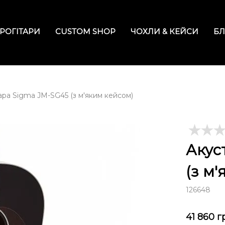
РОГІТАРИ
CUSTOM SHOP
ЧОХЛИ & КЕЙСИ
БЛ
ара Sigma JM-SG45 (з м'яким кейсом)
Акус
(з м
126648
41 860
г