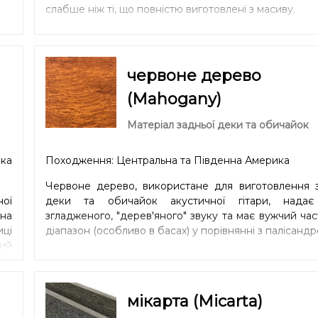
слабше ніж ті, що повністю виготовлені з масиву.
червоне дерево
(Mahogany)
Матеріал задньої деки та обичайок
ка
Походження: Центральна та Південна Америка
Червоне дерево, використане для виготовлення з
ної
деки та обичайок акустичної гітари, надає 
на
згладженого, "дерев'яного" звуку та має вужчий ча
ці
діапазон (особливо в басах) у порівнянні з палісандр
ий
ний
ей
um.
мікарта (Micarta)
ри