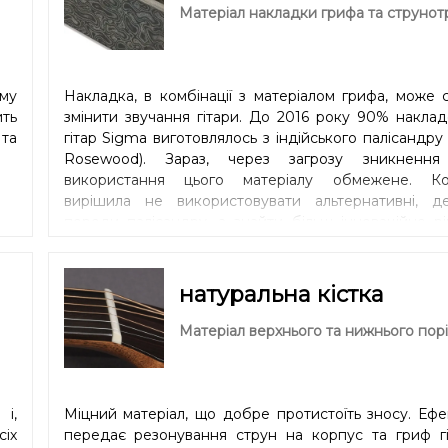
тий
Матеріал накладки грифа та струнот
му
Накладка, в комбінації з матеріалом грифа, може 
ть
змінити звучання гітари. До 2016 року 90% накла
та
гітар Sigma виготовлялось з індійського палісандру 
Rosewood). Зараз, через загрозу зникнення
використання цього матеріалу обмежене. Ко
вирішила не використовувати альтернативні, д
породи палісандру, а знайти більш інноваційне р
Майстри та технологи Sigma Guitars вир
використовувати мікарту (Micarta), композитний ма
дуже схожий за звуковими характеристиками на
натуральна кістка
дерево (Ebony), але значно стійкіший до пер
температури та вологості ніж традиційна деревина.
Матеріал верхнього та нижнього порі
яскраве звучання додать розбірливості кожній
Міцність накладки також покращує стабільність ге
грифа.
і,
Міцний матеріал, що добре протистоїть зносу. Еф
сіх
передає резонування струн на корпус та гриф гіт