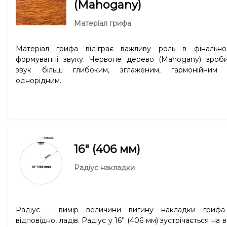
пальцями в стилі «fingerstyle». Ситхінська ялина – особис
(Mahogany)
фаворит голови компанії Sigma, Ґюнтера Лютца.
Матеріал грифа
Матеріал грифа відіграє важливу роль в фінально
формуванні звуку. Червоне дерево (Mahogany) зроби
звук більш глибоким, зглаженим, гармонійним 
однорідним.
16" (406 мм)
Радіус накладки
Радіус – вимір величини вигину накладки грифа 
відповідно, ладів. Радіус у 16” (406 мм) зустрічається на в