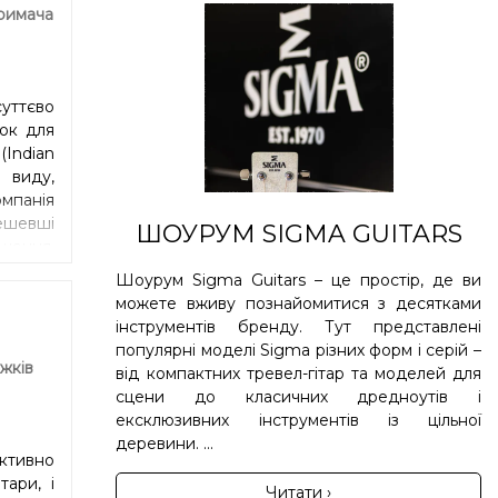
римача
суттєво
док для
(Indian
 виду,
мпанія
ешевші
ШОУРУМ SIGMA GUITARS
ішення.
ішили
Шоурум Sigma Guitars – це простір, де ви
теріал,
можете вживу познайомитися з десятками
 чорне
інструментів бренду. Тут представлені
епадів
популярні моделі Sigma різних форм і серій –
 Різке,
жків
від компактних тревел-гітар та моделей для
 ноті.
сцени до класичних дредноутів і
ометрії
ексклюзивних інструментів із цільної
деревини. ...
ективно
ари, і
Читати ›