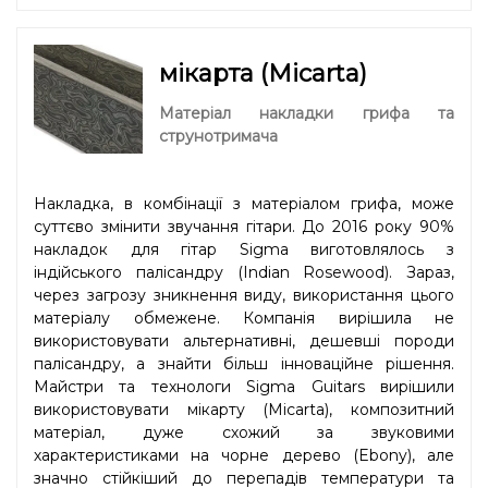
мікарта (Micarta)
Матеріал накладки грифа та
струнотримача
Накладка, в комбінації з матеріалом грифа, може
суттєво змінити звучання гітари. До 2016 року 90%
накладок для гітар Sigma виготовлялось з
індійського палісандру (Indian Rosewood). Зараз,
через загрозу зникнення виду, використання цього
матеріалу обмежене. Компанія вирішила не
використовувати альтернативні, дешевші породи
палісандру, а знайти більш інноваційне рішення.
Майстри та технологи Sigma Guitars вирішили
використовувати мікарту (Micarta), композитний
матеріал, дуже схожий за звуковими
характеристиками на чорне дерево (Ebony), але
значно стійкіший до перепадів температури та