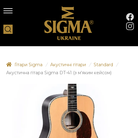
Гітари Sigma
/
Акустичні гітари
/
Standard
/
Акустична гітара Sigma DT-41 (з м'яким кейсом)