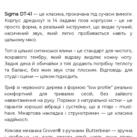
Sigma DT-41
— це класика, прокачана під сучасні вимоги.
Корпус дредноут із 14 ладами поза корпусом – це не
просто форма, а реальний інструмент, що видає гучний,
насичений звук, який легко пробивається навіть у
щільному міксі.
Топ із цільної ситхінської ялини – це стандарт для чистого,
яскравого тембру, який відразу виділяє кожну ноту.
Задня дека й обичайки з тілії додають потрібну теплоту
та баланс, без яких звук стає плоским. Відповідь: для
студії і сцени — цілком підходить.
Гриф із червоного дерева з формою “low profile” реально
комфортний для тривалих сесій, без зайвого
навантаження на руку. Поріжки з натуральної кістки – це
гарантія хорошої вібрації і сустейну, що в гітарі – must-
have. Мікартова накладка і струнотримач — це класика
надійності.
Кілкова механіка Grover® з ручками Butterbean — зручна