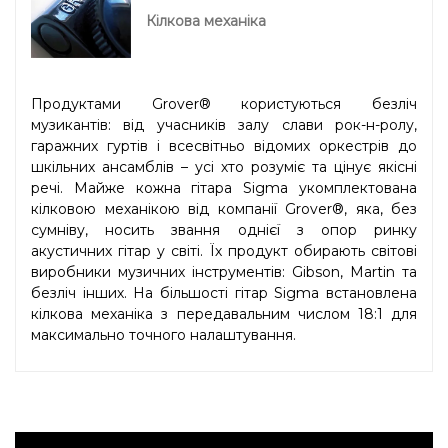
Кілкова механіка
Продуктами Grover® користуються безліч
музикантів: від учасників залу слави рок-н-ролу,
гаражних гуртів і всесвітньо відомих оркестрів до
шкільних ансамблів – усі хто розуміє та цінує якісні
речі. Майже кожна гітара Sigma укомплектована
кілковою механікою від компанії Grover®, яка, без
сумніву, носить звання однієї з опор ринку
акустичних гітар у світі. Їх продукт обирають світові
виробники музичних інструментів: Gibson, Martin та
безліч інших. На більшості гітар Sigma встановлена
кілкова механіка з передавальним числом 18:1 для
максимально точного налаштування.