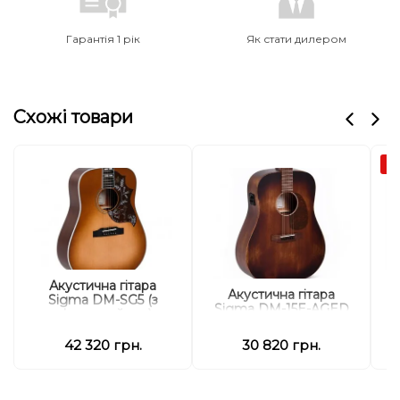
Гарантія 1 рік
Як стати дилером
Схожі товари
Ак
Акустична гітара
Акустична гітара
Sigma DM-SG5 (з
Sigma DM-15E-AGED
м'яким кейсом)
42 320 грн.
30 820 грн.