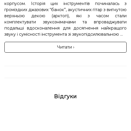
корпусом. Історія цих інструментів починалась з
громіздких джазових “банок”, акустичних гітар з вигнутою
верхньою декою (арктоп), які з часом стали
комплектувати звукознімачами та впроваджувати
подальші вдосконалення для досягнення найкращого
звуку і сумісності інструмента зі звукопідсилювальною ...
Читати ›
Відгуки