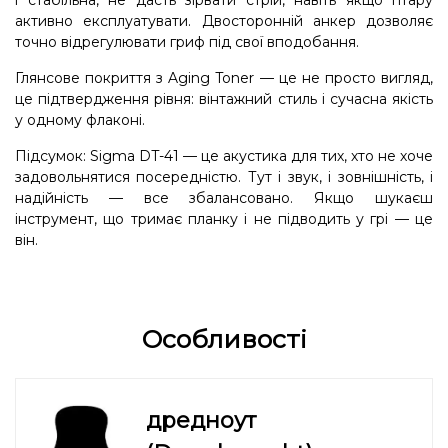
і стабільна, не дасть зірвати стрій, навіть якщо гітару
активно експлуатувати. Двосторонній анкер дозволяє
точно відрегулювати гриф під свої вподобання.
Глянсове покриття з Aging Toner — це не просто вигляд,
це підтвердження рівня: вінтажний стиль і сучасна якість
у одному флаконі.
Підсумок: Sigma DT-41 — це акустика для тих, хто не хоче
задовольнятися посередністю. Тут і звук, і зовнішність, і
надійність — все збалансовано. Якщо шукаєш
інструмент, що тримає планку і не підводить у грі — це
він.
Особливості
дредноут