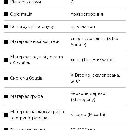
Кількість струн
6
Орієнтація
правостороння
Конструкція корпусу
цільний топ
ситхінська ялина (Sitka
Матеріал верхньої деки
Spruce)
Матеріал задньої деки та
липа (Tilia, Basswood)
обичайок
X-Bracing, скалопована,
Система брасів
5/16"
червоне дерево
Матеріал грифа
(Mahogany)
Матеріал накладки грифа
мікарта (Micarta)
та струнотримача
Радіус накладки
16" (406 мм)