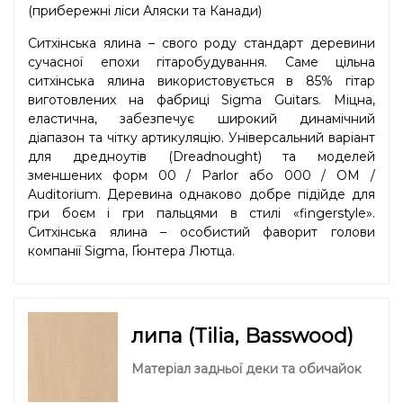
(прибережні ліси Аляски та Канади)
Ситхінська ялина – свого роду стандарт деревини
сучасної епохи гітаробудування. Саме цільна
ситхінська ялина використовується в 85% гітар
виготовлених на фабриці Sigma Guitars. Міцна,
еластична, забезпечує широкий динамічний
діапазон та чітку артикуляцію. Універсальний варіант
для дредноутів (Dreadnought) та моделей
зменшених форм 00 / Parlor або 000 / OM /
Auditorium. Деревина однаково добре підійде для
гри боєм і гри пальцями в стилі «fingerstyle».
Ситхінська ялина – особистий фаворит голови
компанії Sigma, Ґюнтера Лютца.
липа (Tilia, Basswood)
Матеріал задньої деки та обичайок