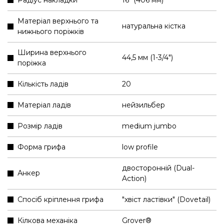
Матеріал верхнього та
натуральна кістка
нижнього поріжків
Ширина верхнього
44,5 мм (1-3/4″)
поріжка
Кількість ладів
20
Матеріал ладів
нейзильбер
Розмір ладів
medium jumbo
Форма грифа
low profile
двосторонній (Dual-
Анкер
Action)
Спосіб кріплення грифа
"хвіст ластівки" (Dovetail)
Кілкова механіка
Grover®