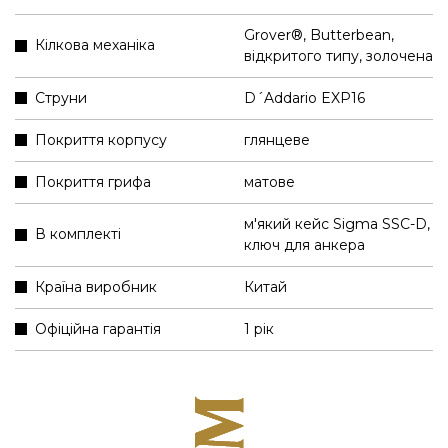
Grover®, Butterbean,
Кілкова механіка
відкритого типу, золочена
Струни
D´Addario EXP16
Покриття корпусу
глянцеве
Покриття грифа
матове
м'який кейс Sigma SSC-D
,
В комплекті
ключ для анкера
Країна виробник
Китай
Офіційна гарантія
1 рік