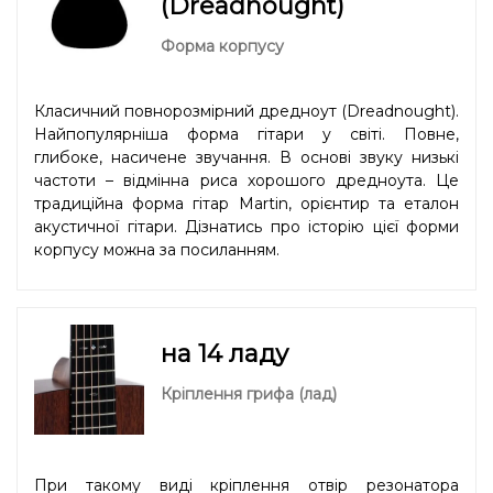
(Dreadnought)
Форма корпусу
Класичний повнорозмірний дредноут (Dreadnought).
Найпопулярніша форма гітари у світі. Повне,
глибоке, насичене звучання. В основі звуку низькі
частоти – відмінна риса хорошого дредноута. Це
традиційна форма гітар Martin, орієнтир та еталон
акустичної гітари. Дізнатись про історію цієї форми
корпусу можна
за посиланням
.
на 14 ладу
Кріплення грифа (лад)
При такому виді кріплення отвір резонатора