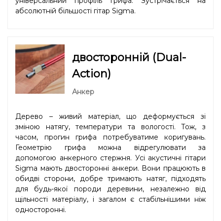
універсальний профіль грифа. Зустрічається на
абсолютній більшості гітар Sigma.
двосторонній (Dual-
Action)
Анкер
Дерево – живий матеріал, що деформується зі
зміною натягу, температури та вологості. Тож, з
часом, прогин грифа потребуватиме коригувань.
Геометрію грифа можна відрегулювати за
допомогою анкерного стержня. Усі акустичні гітари
Sigma мають двосторонні анкери. Вони працюють в
обидві сторони, добре тримають натяг, підходять
для будь-якої породи деревини, незалежно від
щільності матеріалу, і загалом є стабільнішими ніж
односторонні.