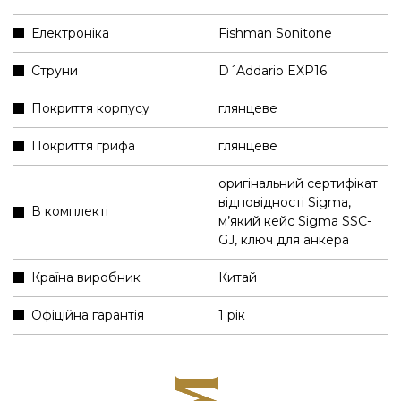
Електроніка
Fishman Sonitone
Струни
D´Addario EXP16
Покриття корпусу
глянцеве
Покриття грифа
глянцеве
оригінальний сертифікат
відповідності Sigma
,
В комплекті
м’який кейс Sigma SSC-
GJ
,
ключ для анкера
Країна виробник
Китай
Офіційна гарантія
1 рік