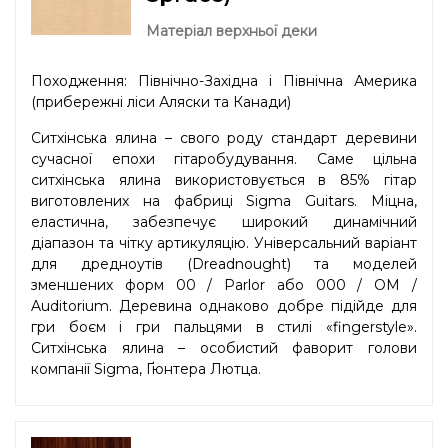
Матеріал верхньої деки
Походження: Північно-Західна і Північна Америка
(прибережні ліси Аляски та Канади)
Ситхінська ялина – свого роду стандарт деревини
сучасної епохи гітаробудування. Саме цільна
ситхінська ялина використовується в 85% гітар
виготовлених на фабриці Sigma Guitars. Міцна,
еластична, забезпечує широкий динамічний
діапазон та чітку артикуляцію. Універсальний варіант
для дредноутів (Dreadnought) та моделей
зменшених форм 00 / Parlor або 000 / OM /
Auditorium. Деревина однаково добре підійде для
гри боєм і гри пальцями в стилі «fingerstyle».
Ситхінська ялина – особистий фаворит голови
компанії Sigma, Ґюнтера Лютца.