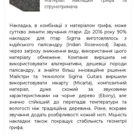
Матеріал накладки грифа та
струнотримача
Накладка, в комбінації з матеріалом грифа, може
суттєво змінити звучання гітари. До 2016 року 90%
накладок для гітар Sigma виготовлялось з
індійського палісандру (Indian Rosewood). Зараз,
через загрозу зникнення виду, використання цього
матеріалу обмежене. Компанія вирішила не
використовувати альтернативні, дешевші породи
палісандру, а знайти більш інноваційне рішення.
Майстри та технологи Sigma Guitars вирішили
використовувати мікарту (Micarta), композитний
матеріал, дуже схожий за звуковими
характеристиками на чорне дерево (Ebony), але
значно стійкіший до перепадів температури та
вологості ніж традиційна деревина. Різке, яскраве
звучання додать розбірливості кожній ноті. Міцність
накладки також покращує стабільність геометрії
грифа.