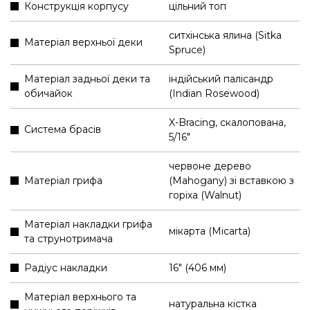
Конструкція корпусу
цільний топ
ситхінська ялина (Sitka
Матеріал верхньої деки
Spruce)
Матеріал задньої деки та
індійський палісандр
обичайок
(Indian Rosewood)
X-Bracing, скалопована,
Система брасів
5/16"
червоне дерево
Матеріал грифа
(Mahogany) зі вставкою з
горіха (Walnut)
Матеріал накладки грифа
мікарта (Micarta)
та струнотримача
Радіус накладки
16" (406 мм)
Матеріал верхнього та
натуральна кістка