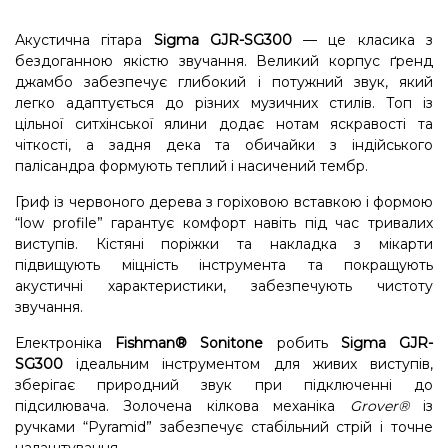
Акустична гітара
Sigma GJR-SG300
— це класика з
бездоганною якістю звучання. Великий корпус ґренд
джамбо забезпечує глибокий і потужний звук, який
легко адаптується до різних музичних стилів. Топ із
цільної ситхінської ялини додає нотам яскравості та
чіткості, а задня дека та обичайки з індійського
палісандра формують теплий і насичений тембр.
Гриф із червоного дерева з горіховою вставкою і формою
“low profile” гарантує комфорт навіть під час тривалих
виступів. Кістяні поріжки та накладка з мікарти
підвищують міцність інструмента та покращують
акустичні характеристики, забезпечують чистоту
звучання.
Електроніка
Fishman® Sonitone
робить
Sigma GJR-
SG300
ідеальним інструментом для живих виступів,
зберігає природний звук при підключенні до
підсилювача. Золочена кілкова механіка
Grover®
із
ручками “Pyramid” забезпечує стабільний стрій і точне