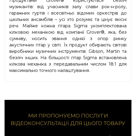
Продуктами Grover® користуються безліч
музикантів: від учасників залу слави рок-н-ролу,
гаражних гуртів і всесвітньо відомих оркестрів до
шкільних ансамблів – усі хто розуміє та цінує якісні
речі. Майже кожна гітара Sigma укомплектована
кілковою механікою від компанії Grover®, яка, без
сумніву, носить звання однієї з опор ринку
акустичних гітар у світі. Їх продукт обирають світові
виробники музичних інструментів: Gibson, Martin та
безліч інших. На більшості гітар Sigma встановлена
кілкова механіка з передавальним числом 18:1 для
максимально точного налаштування.
МИ ПРОПОНУЄМО ПОСЛУГИ
ВІДЕОКОНСУЛЬТАЦІЇ ДЛЯ ЦЬОГО ТОВАРУ