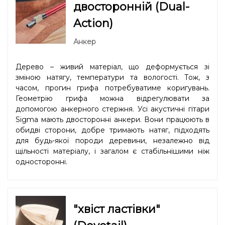
двосторонній (Dual-
Action)
Анкер
Дерево – живий матеріал, що деформується зі
зміною натягу, температури та вологості. Тож, з
часом, прогин грифа потребуватиме коригувань.
Геометрію грифа можна відрегулювати за
допомогою анкерного стержня. Усі акустичні гітари
Sigma мають двосторонні анкери. Вони працюють в
обидві сторони, добре тримають натяг, підходять
для будь-якої породи деревини, незалежно від
щільності матеріалу, і загалом є стабільнішими ніж
односторонні.
"хвіст ластівки"