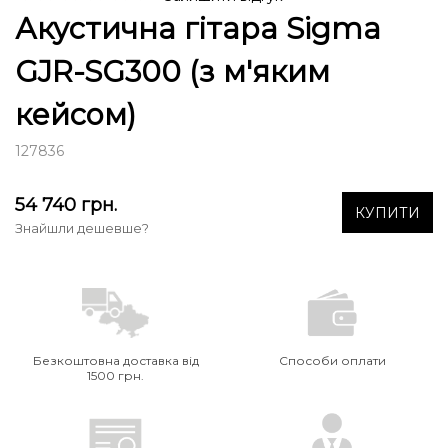
Акустична гітара Sigma
GJR-SG300 (з м'яким
кейсом)
127836
54 740
грн.
КУПИТИ
Знайшли дешевше?
Безкоштовна доставка від
Способи оплати
1500 грн.