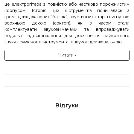
це електрогітара з повністю або частково порожнистим
корпусом. Історія цих інструментів починалась з
громіздких джазових “банок”, акустичних гітар з вигнутою
верхньою декою (арктоп), які з часом стали
комплектувати звукознімачами та впроваджувати
подальші вдосконалення для досягнення найкращого
звуку і сумісності інструмента зі звукопідсилювальною ...
Читати ›
Відгуки