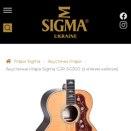
Гітари Sigma
/
Акустичні гітари
/
Акустична гітара Sigma GJR-SG300 (з м'яким кейсом)