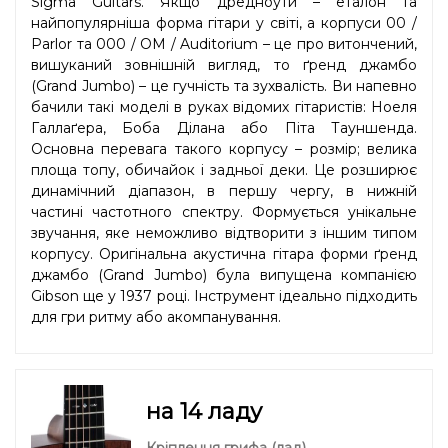
Sigma Guitars. Якщо дредноути – еталон та
найпопулярніша форма гітари у світі, а корпуси 00 /
Parlor та 000 / OM / Auditorium – це про витончений,
вишуканий зовнішній вигляд, то ґренд джамбо
(Grand Jumbo) – це гучність та зухвалість. Ви напевно
бачили такі моделі в руках відомих гітаристів: Ноеля
Галлаґера, Боба Ділана або Піта Тауншенда.
Основна перевага такого корпусу – розмір; велика
площа топу, обичайок і задньої деки. Це розширює
динамічний діапазон, в першу чергу, в нижній
частині частотного спектру. Формується унікальне
звучання, яке неможливо відтворити з іншим типом
корпусу. Оригінальна акустична гітара форми ґренд
джамбо (Grand Jumbo) була випущена компанією
Gibson ще у 1937 році. Інструмент ідеально підходить
для гри ритму або акомпанування.
на 14 ладу
Кріплення грифа (лад)