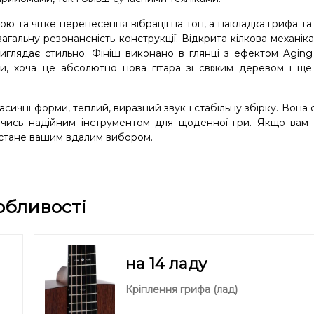
ою та чітке перенесення вібрації на топ, а накладка грифа та
агальну резонансність конструкції. Відкрита кілкова механіка
виглядає стильно. Фініш виконано в глянці з ефектом Agin
и, хоча це абсолютно нова гітара зі свіжим деревом і ще
ласичні форми, теплий, виразний звук і стабільну збірку. Вона
аючись надійним інструментом для щоденної гри. Якщо вам
ь стане вашим вдалим вибором.
обливості
на 14 ладу
Кріплення грифа (лад)