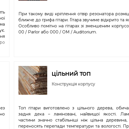
ить
При такому виді кріплення отвір резонатора розмі
ої
ближче до грифа гітари. Гітара звучиме відкрито та я
рма
Особливо помітно на гітарах зі зменшеним корпус
є.
00 / Parlor або 000 / OM / Auditorium.
ння
ро
цільний топ
Конструкція корпусу
рез
Топ гітари виготовлено з цільного дерева, обича
зно
задня дека – ламіновані, найвищої якості. Ламі
частини значно стабільніші ніж цільна деревина,
переносять перепади температури та вологості. Пр