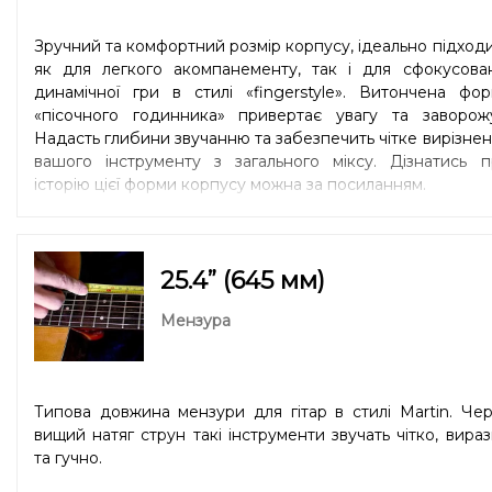
Зручний та комфортний розмір корпусу, ідеально підход
як для легкого акомпанементу, так і для сфокусован
динамічної гри в стилі «fingerstyle». Витончена фо
«пісочного годинника» привертає увагу та заворожу
Надасть глибини звучанню та забезпечить чітке вирізне
вашого інструменту з загального міксу. Дізнатись п
історію цієї форми корпусу можна
за посиланням.
25.4” (645 мм)
Мензура
Типова довжина мензури для гітар в стилі Martin. Че
вищий натяг струн такі інструменти звучать чітко, вира
та гучно.