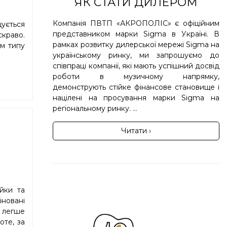
ЯК СТАТИ ДИЛЕРОМ
Компанія ПВТП «АКРОПОЛІС» є офіційним
щується
представником марки Sigma в Україні. В
скраво.
рамках розвитку дилерської мережі Sigma на
ом типу
українському ринку, ми запрошуємо до
співпраці компанії, які мають успішний досвід
роботи в музичному напрямку,
демонструють стійке фінансове становище і
націлені на просування марки Sigma на
регіональному ринку. ...
Читати ›
йки та
новані
 легше
оте, за