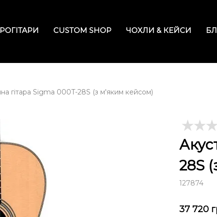
РОГІТАРИ
CUSTOM SHOP
ЧОХЛИ & КЕЙСИ
БЛ
на гітара Sigma 000T-28S (з м'яким кейсом)
Акус
28S 
127874
37 720
г