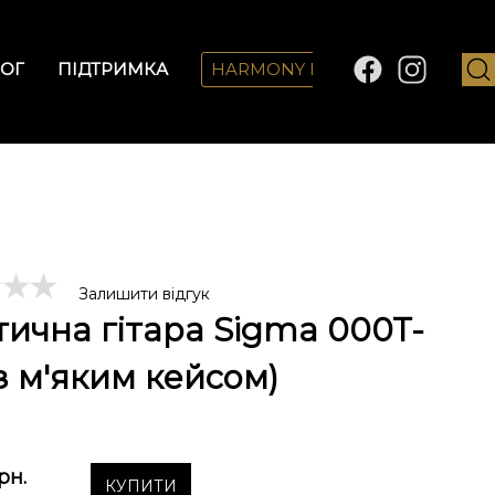
ОГ
ПІДТРИМКА
HARMONY LAB
Залишити відгук
тична гітара Sigma 000T-
(з м'яким кейсом)
рн.
КУПИТИ