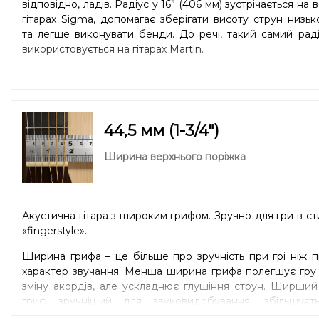
відповідно, ладів. Радіус у 16” (406 мм) зустрічається на в
гітарах Sigma, допомагає зберігати висоту струн низь
та легше виконувати бенди. До речі, такий самий рад
використовується на гітарах Martin.
44,5 мм (1-3/4″)
Ширина верхнього поріжка
Акустична гітара з широким грифом. Зручно для гри в ст
«fingerstyle».
Ширина грифа – це більше про зручність при грі ніж 
характер звучання. Менша ширина грифа полегшує гру
зміну акордів, але ускладнює глушіння струн. Ширши
гриф зручніший для звуковидобування: збільшуєть
відстань між струнами, що покращує артикуляцію. Мен