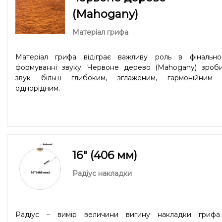
Деревина однаково добре підійде для гри боєм і г
пальцями в стилі «fingerstyle». Ситхінська ялина – особис
(Mahogany)
фаворит голови компанії Sigma, Ґюнтера Лютца.
Матеріал грифа
Матеріал грифа відіграє важливу роль в фінально
формуванні звуку. Червоне дерево (Mahogany) зроби
звук більш глибоким, зглаженим, гармонійним 
однорідним.
16" (406 мм)
Радіус накладки
Радіус – вимір величини вигину накладки грифа 