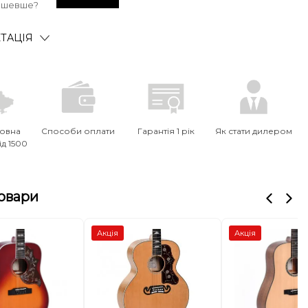
ешевше?
ТАЦІЯ
овна
Способи оплати
Гарантія 1 рік
Як стати дилером
ід 1500
товари
Акція
Акція