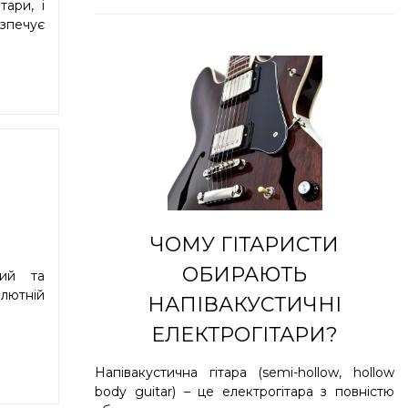
ари, і
езпечує
ЧОМУ ГІТАРИСТИ
ОБИРАЮТЬ
ний та
олютній
НАПІВАКУСТИЧНІ
ЕЛЕКТРОГІТАРИ?
Напівакустична гітара (semi-hollow, hollow
body guitar) – це електрогітара з повністю