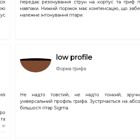
сіх
передає резонування струн на корпус та гриф гіт
кою
навпаки. Нижній поріжок має компенсацію, що заб
іус
належне інтонування гітари.
low profile
Форма грифа
илі
Не надто товстий, не надто тонкий, зруч
універсальний профіль грифа. Зустрічається на абс
більшості гітар Sigma.
про
 та
й ж
ся
ший