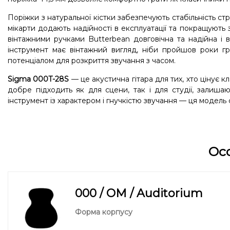
Поріжки з натуральної кістки забезпечують стабільність стр
мікарти додають надійності в експлуатації та покращують з
вінтажними ручками Butterbean довговічна та надійна і 
інструмент має вінтажний вигляд, ніби пройшов роки гр
потенціалом для розкриття звучання з часом.
Sigma 000T-28S
— це акустична гітара для тих, хто цінує к
добре підходить як для сцени, так і для студії, залиш
інструмент із характером і гнучкістю звучання — ця модел
Ос
000 / OM / Auditorium
Форма корпусу