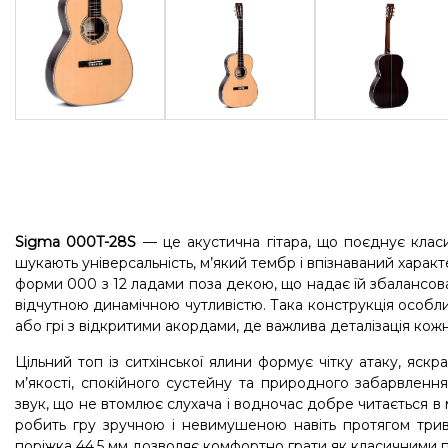
Sigma 000T-28S
— це акустична гітара, що поєднує класи
шукають універсальність, м’який тембр і впізнаваний хара
форми 000 з 12 ладами поза декою, що надає їй збалансов
відчутною динамічною чутливістю. Така конструкція особл
або грі з відкритими акордами, де важлива деталізація кожн
Цільний топ із ситхінської ялини формує чітку атаку, яскр
м’якості, спокійного сустейну та природного забарвленн
звук, що не втомлює слухача і водночас добре читається в м
робить гру зручною і невимушеною навіть протягом три
поріжка 44,5 мм дозволяє комфортно грати як класичними п