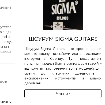
римача
суттєво
док для
(Indian
ШОУРУМ SIGMA GUITARS
 виду,
мпанія
Шоурум Sigma Guitars – це простір, де ви
ешевші
можете вживу познайомитися з десятками
ішення.
інструментів бренду. Тут представлені
ішили
популярні моделі Sigma різних форм і серій –
теріал,
від компактних тревел-гітар та моделей для
 чорне
сцени до класичних дредноутів і
епадів
ексклюзивних інструментів із цільної
 Різке,
жків
деревини. ...
 ноті.
ометрії
Читати ›
ективно