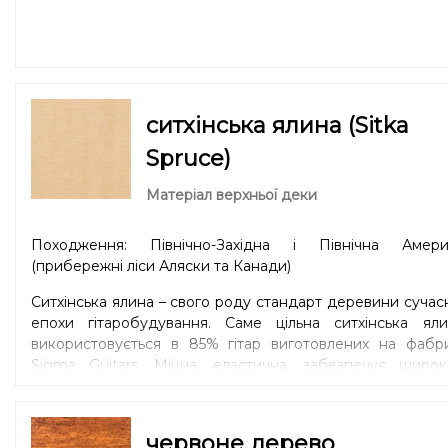
ситхінська ялина (Sitka
Spruce)
Матеріал верхньої деки
Походження: Північно-Західна і Північна Амери
(прибережні ліси Аляски та Канади)
Ситхінська ялина – свого роду стандарт деревини сучас
епохи гітаробудування. Саме цільна ситхінська яли
використовується в 85% гітар виготовлених на фабри
Sigma Guitars. Міцна, еластична, забезпечує широк
динамічний діапазон та чітку артикуляцію. Універсаль
варіант для дредноутів (Dreadnought) та модел
зменшених форм 00 / Parlor або 000 / OM / Auditori
червоне дерево