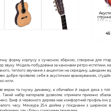
Акусти
струнн
SG5 (з 
45
чну форму корпусу з сучасною збіркою, створена для гітари
ктер звуку. Модель побудована за канонами ретро-естетики, м
аного, теплого звучання з акцентом на середину, швидким ві
иво добре проявляє себе в акустичних аранжуваннях, студійн
ої ноти.
аві верхи та гнучку динаміку, а обичайки й задня дека з тілі
я. Такий набір матеріалів дозволяє отримати приємно збал
іксі. Гриф із червоного дерева має комфортний профіль low pr
валого часу. Мензура 25.4 дюйма у поєднанні з шириною в
рийомами, так і більш сучасними техніками.