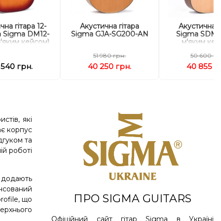
чна гітара 12-
Акустична гітара
Акустична г
а Sigma DM12-
Sigma GJA-SG200-AN
Sigma SDM-1
м'яким кейсом)
м'яким кей
51 980 грн.
50 600 гр
 540 грн.
40 250 грн.
40 855 г
стів, які
ає корпус
дгуком та
ій роботі
ї додають
ансований
ПРО SIGMA GUITARS
ofile, що
ерхнього
Офіційний сайт гітар Sigma в Україні