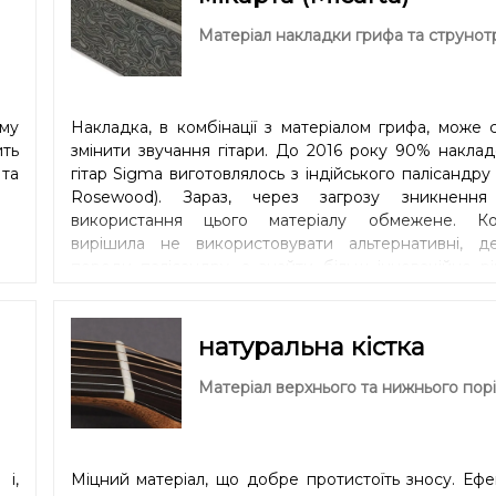
ри
тий
Матеріал накладки грифа та струнот
му
Накладка, в комбінації з матеріалом грифа, може 
ть
змінити звучання гітари. До 2016 року 90% накла
та
гітар Sigma виготовлялось з індійського палісандру 
Rosewood). Зараз, через загрозу зникнення
використання цього матеріалу обмежене. Ко
вирішила не використовувати альтернативні, д
породи палісандру, а знайти більш інноваційне р
Майстри та технологи Sigma Guitars вир
використовувати мікарту (Micarta), композитний ма
дуже схожий за звуковими характеристиками на
натуральна кістка
дерево (Ebony), але значно стійкіший до пер
температури та вологості ніж традиційна деревина.
Матеріал верхнього та нижнього порі
яскраве звучання додать розбірливості кожній
Міцність накладки також покращує стабільність ге
грифа.
і,
Міцний матеріал, що добре протистоїть зносу. Еф