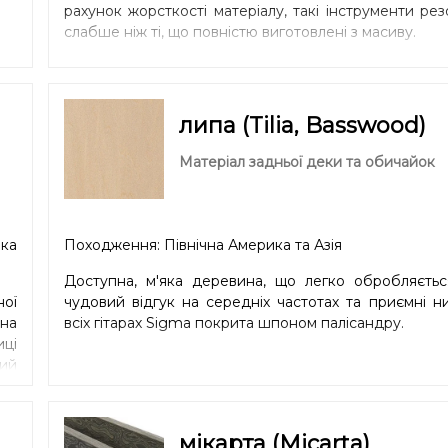
рахунок жорсткості матеріалу, такі інструменти ре
слабше ніж ті, що повністю виготовлені з масиву.
липа (Tilia, Basswood)
Матеріал задньої деки та обичайок
ка
Походження: Північна Америка та Азія
Доступна, м'яка деревина, що легко обробляєтьс
ної
чудовий відгук на середніх частотах та приємні н
на
всіх гітарах Sigma покрита шпоном палісандру.
ці
ий
ний
ей
um.
мікарта (Micarta)