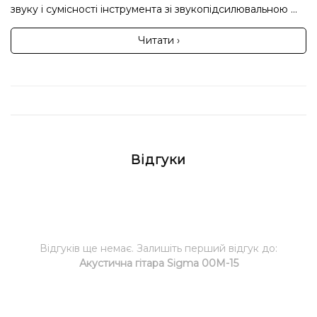
звуку і сумісності інструмента зі звукопідсилювальною ...
Читати ›
Відгуки
Відгуків ще немає. Залишіть перший відгук до:
Акустична гітара Sigma 00M-15