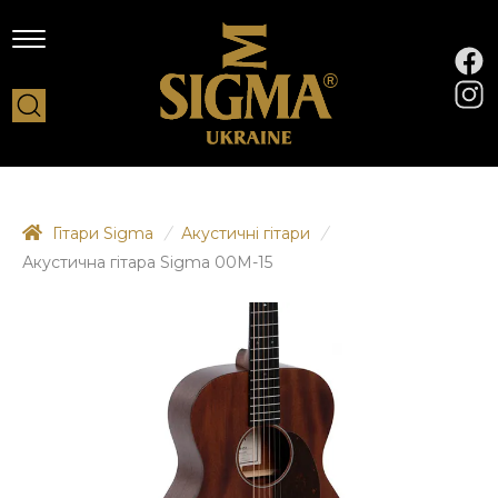
Гітари Sigma
/
Акустичні гітари
/
Акустична гітара Sigma 00M-15