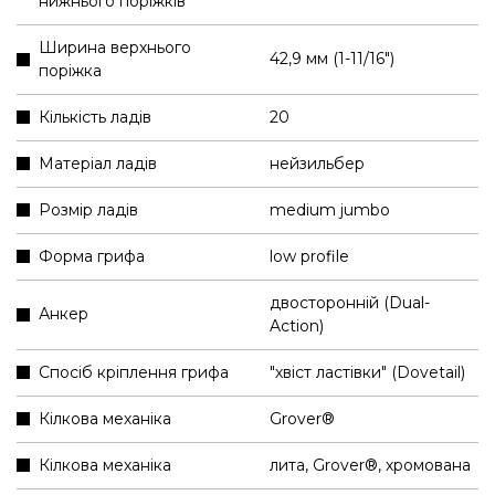
нижнього поріжків
Ширина верхнього
42,9 мм (1-11/16″)
поріжка
Кількість ладів
20
Матеріал ладів
нейзильбер
Розмір ладів
medium jumbo
Форма грифа
low profile
двосторонній (Dual-
Анкер
Action)
Спосіб кріплення грифа
"хвіст ластівки" (Dovetail)
Кілкова механіка
Grover®
Кілкова механіка
лита, Grover®, хромована