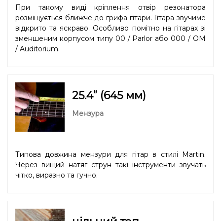
При такому виді кріплення отвір резонатора
розміщується ближче до грифа гітари. Гітара звучиме
відкрито та яскраво. Особливо помітно на гітарах зі
зменшеним корпусом типу 00 / Parlor або 000 / OM
/ Auditorium.
25.4” (645 мм)
Мензура
Типова довжина мензури для гітар в стилі Martin.
Через вищий натяг струн такі інструменти звучать
чітко, виразно та гучно.