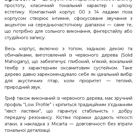
простоту, класичний тональний характер і цілісну
естетику. Компактний корпус 00 з 14 ладами поза
корпусом створює інтимне, сфокусоване звучання з
акцентом на середньочастотному діапазоні — саме те,
що потрібно для сольного виконання, фінгерстайлу або
студійного запису.
Весь корпус, включно з топом, задньою декою та
обичайками, виготовлений із червоного дерева (Solid
Mahogany), що забезпечує глибокий, м’який, вокальний
тембр з характерним оксамитовим сустейном. Таке
дерево давно зарекомендувало себе як ідеальний вибір
для акустичних гітар, коли пріоритет — теплий,
природний звук.
Гриф також виконаний із червоного дерева, має зручний
профіль “Low Profile” і кріпиться традиційним з'єднанням
“хвіст ластівки”, що гарантує стабільність і добру
передачу резонансу. Кістяні поріжки додають чіткості
атаки, а накладка з Micarta — довговічності без втрати
тональної деталізації.