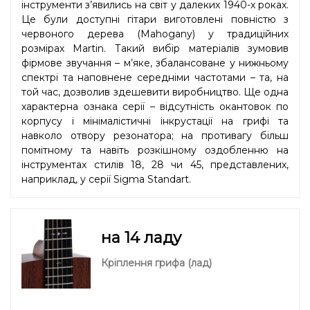
інструменти з’явились на світ у далеких 1940-х роках.
Це були доступні гітари виготовлені повністю з
червоного дерева (Mahogany) у традиційних
розмірах Martin. Такий вибір матеріалів зумовив
фірмове звучання – м’яке, збалансоване у нижньому
спектрі та наповнене середніми частотами – та, на
той час, дозволив здешевити виробництво. Ще одна
характерна ознака серії – відсутність окантовок по
корпусу і мінімалістичні інкрустації на грифі та
навколо отвору резонатора; на противагу більш
помітному та навіть розкішному оздобленню на
інструментах стилів 18, 28 чи 45, представлених,
наприклад, у серії Sigma Standart.
на 14 ладу
Кріплення грифа (лад)