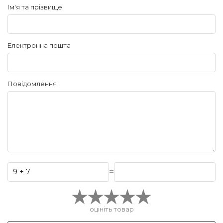
Ім'я та прізвище
Електронна пошта
Повідомлення
=
оцініть товар