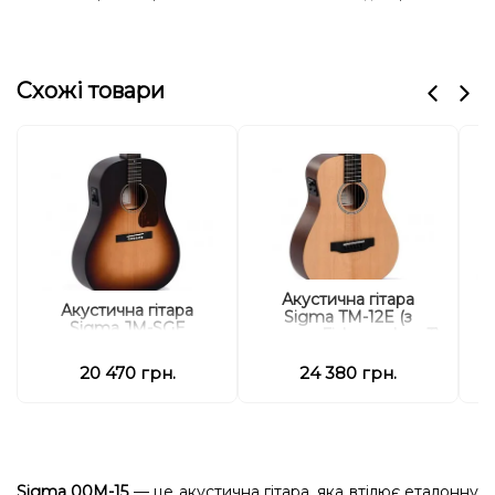
Схожі товари
Акустична гітара
Акустична гітара
Sigma TM-12E (з
Sigma JM-SGE
чохлом, Fishman Isys T)
20 470 грн.
24 380 грн.
Sigma 00M-15
— це акустична гітара, яка втілює еталонну