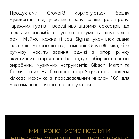
Продуктами Grover® користуються безліч
музикантів: від учасників залу слави рок-н-ролу,
гаражних гуртів і всесвітньо відомих оркестрів до
шкільних ансамблів – усі хто розуміє та цінує якісні
речі. Майже кожна гітара Sigma укомплектована
кілковою механікою від компанії Grover®, яка, без
сумніву, носить звання однієї з опор ринку
акустичних гітар у світі. Їх продукт обирають світові
виробники музичних інструментів: Gibson, Martin та
безліч інших. На більшості гітар Sigma встановлена
кілкова механіка з передавальним числом 18:1 для
максимально точного налаштування.
МИ ПРОПОНУЄМО ПОСЛУГИ
ВІДЕОКОНСУЛЬТАЦІЇ ДЛЯ ЦЬОГО ТОВАРУ