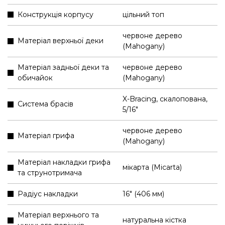
Конструкція корпусу
цільний топ
червоне дерево
Матеріал верхньої деки
(Mahogany)
Матеріал задньої деки та
червоне дерево
обичайок
(Mahogany)
X-Bracing, скалопована,
Система брасів
5/16"
червоне дерево
Матеріал грифа
(Mahogany)
Матеріал накладки грифа
мікарта (Micarta)
та струнотримача
Радіус накладки
16" (406 мм)
Матеріал верхнього та
натуральна кістка