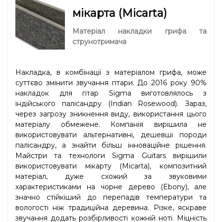
мікарта (Micarta)
Матеріал накладки грифа та
струнотримача
Накладка, в комбінації з матеріалом грифа, може
суттєво змінити звучання гітари. До 2016 року 90%
накладок для гітар Sigma виготовлялось з
індійського палісандру (Indian Rosewood). Зараз,
через загрозу зникнення виду, використання цього
матеріалу обмежене. Компанія вирішила не
використовувати альтернативні, дешевші породи
палісандру, а знайти більш інноваційне рішення.
Майстри та технологи Sigma Guitars вирішили
використовувати мікарту (Micarta), композитний
матеріал, дуже схожий за звуковими
характеристиками на чорне дерево (Ebony), але
значно стійкіший до перепадів температури та
вологості ніж традиційна деревина. Різке, яскраве
звучання додать розбірливості кожній ноті. Міцність