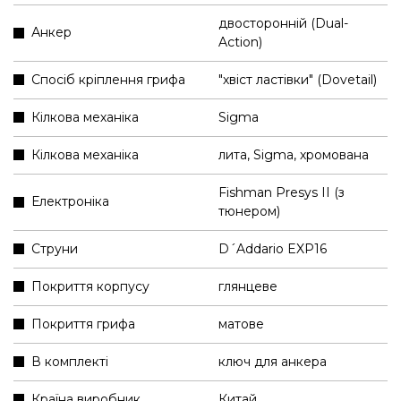
двосторонній (Dual-
Анкер
Action)
Спосіб кріплення грифа
"хвіст ластівки" (Dovetail)
Кілкова механіка
Sigma
Кілкова механіка
лита, Sigma, хромована
Fishman Presys II (з
Електроніка
тюнером)
Струни
D´Addario EXP16
Покриття корпусу
глянцеве
Покриття грифа
матове
В комплекті
ключ для анкера
Країна виробник
Китай