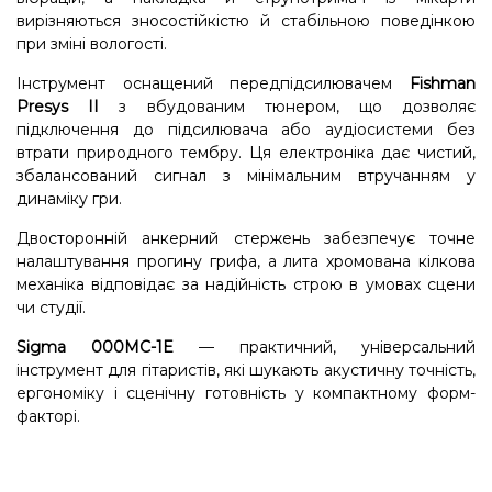
вирізняються зносостійкістю й стабільною поведінкою
при зміні вологості.
Інструмент оснащений передпідсилювачем
Fishman
Presys II
з вбудованим тюнером, що дозволяє
підключення до підсилювача або аудіосистеми без
втрати природного тембру. Ця електроніка дає чистий,
збалансований сигнал з мінімальним втручанням у
динаміку гри.
Двосторонній анкерний стержень забезпечує точне
налаштування прогину грифа, а лита хромована кілкова
механіка відповідає за надійність строю в умовах сцени
чи студії.
Sigma 000MC-1E
— практичний, універсальний
інструмент для гітаристів, які шукають акустичну точність,
ергономіку і сценічну готовність у компактному форм-
факторі.