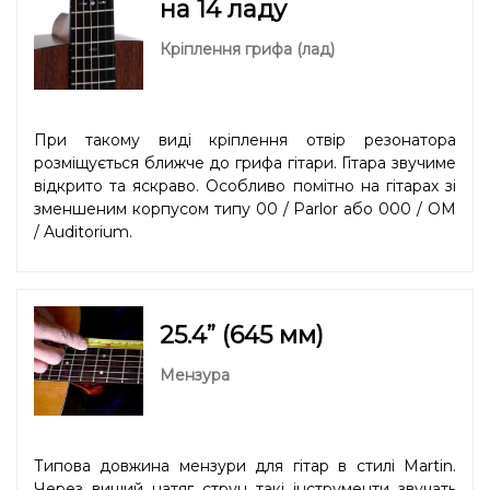
на 14 ладу
Кріплення грифа (лад)
При такому виді кріплення отвір резонатора
розміщується ближче до грифа гітари. Гітара звучиме
відкрито та яскраво. Особливо помітно на гітарах зі
зменшеним корпусом типу 00 / Parlor або 000 / OM
/ Auditorium.
25.4” (645 мм)
Мензура
Типова довжина мензури для гітар в стилі Martin.
Через вищий натяг струн такі інструменти звучать