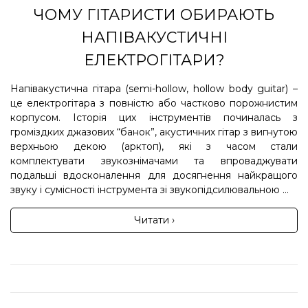
ЧОМУ ГІТАРИСТИ ОБИРАЮТЬ
НАПІВАКУСТИЧНІ
ЕЛЕКТРОГІТАРИ?
Напівакустична гітара (semi-hollow, hollow body guitar) –
це електрогітара з повністю або частково порожнистим
корпусом. Історія цих інструментів починалась з
громіздких джазових “банок”, акустичних гітар з вигнутою
верхньою декою (арктоп), які з часом стали
комплектувати звукознімачами та впроваджувати
подальші вдосконалення для досягнення найкращого
звуку і сумісності інструмента зі звукопідсилювальною ...
Читати ›