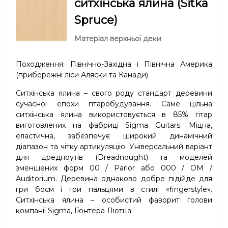
ситхінська ялина (Sitka
Spruce)
Матеріал верхньої деки
Походження: Північно-Західна і Північна Америка
(прибережні ліси Аляски та Канади)
Ситхінська ялина – свого роду стандарт деревини
сучасної епохи гітаробудування. Саме цільна
ситхінська ялина використовується в 85% гітар
виготовлених на фабриці Sigma Guitars. Міцна,
еластична, забезпечує широкий динамічний
діапазон та чітку артикуляцію. Універсальний варіант
для дредноутів (Dreadnought) та моделей
зменшених форм 00 / Parlor або 000 / OM /
Auditorium. Деревина однаково добре підійде для
гри боєм і гри пальцями в стилі «fingerstyle».
Ситхінська ялина – особистий фаворит голови
компанії Sigma, Ґюнтера Лютца.