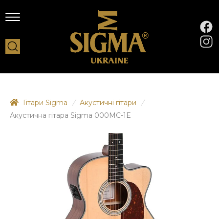
Гітари Sigma
/
Акустичні гітари
/
Акустична гітара Sigma 000MC-1E