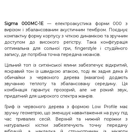
Sigma 000MC-1E
— електроакустика форми 000 з
вирізом і збалансованим акустичним тембром. Поєднує
компактну форму корпусу з чіткою динамікою та зручним
доступом до високого регістру. Така конфігурація
оптимальна для сольної гри, fingerstyle і студійного
запису, де потрібна точна передача нюансів.
Цільний топ із ситхінської ялини забезпечує відкритий,
яскравий тон із швидкою атакою, тоді як задня дека й
обичайки з червоного дерева (махагоні) додають
звучанню теплоту та збалансовану середину. Ця
комбінація гарантує прозорий, але не різкий звук,
придатний для широкого спектра жанрів.
Гриф із червоного дерева з формою Low Profile має
зручну геометрію, що зменшує навантаження на руку під
час тривалих сесій. Верхній та нижній поріжки з
натуральної кістки забезпечують точну передачу
вібрацій, а накладка й струнотримач із мікарти