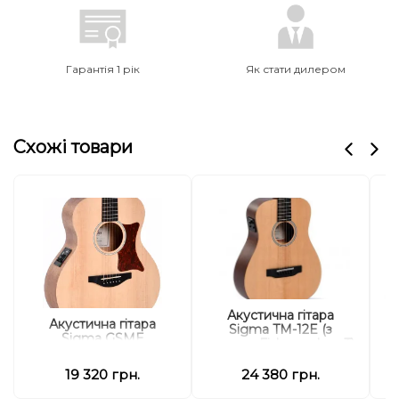
Гарантія 1 рік
Як стати дилером
Схожі товари
Акустична гітара
Акустична гітара
Sigma TM-12E (з
Sigma GSME
чохлом, Fishman Isys T)
19 320 грн.
24 380 грн.