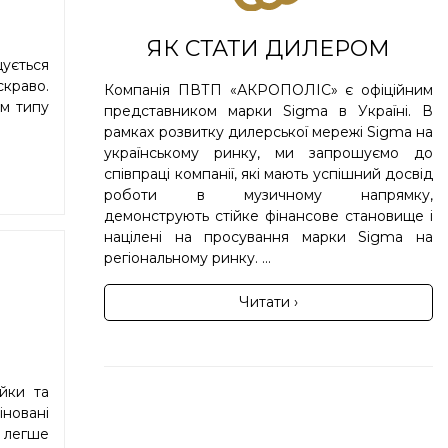
ЯК СТАТИ ДИЛЕРОМ
щується
скраво.
Компанія ПВТП «АКРОПОЛІС» є офіційним
ом типу
представником марки Sigma в Україні. В
рамках розвитку дилерської мережі Sigma на
українському ринку, ми запрошуємо до
співпраці компанії, які мають успішний досвід
роботи в музичному напрямку,
демонструють стійке фінансове становище і
націлені на просування марки Sigma на
регіональному ринку. ...
Читати ›
йки та
новані
 легше