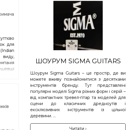
римача
суттєво
док для
(Indian
 виду,
ШОУРУМ SIGMA GUITARS
мпанія
ешевші
Шоурум Sigma Guitars – це простір, де ви
ішення.
можете вживу познайомитися з десятками
ішили
інструментів бренду. Тут представлені
теріал,
популярні моделі Sigma різних форм і серій –
 чорне
від компактних тревел-гітар та моделей для
епадів
сцени до класичних дредноутів і
 Різке,
жків
ексклюзивних інструментів із цільної
 ноті.
деревини. ...
ометрії
Читати ›