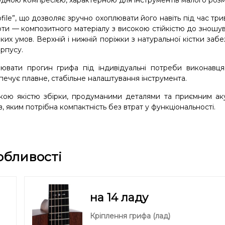
дною компресією, характерною для інструментів малого розм
ile”, що дозволяє зручно охоплювати його навіть під час трив
арти — композитного матеріалу з високою стійкістю до зношу
ких умов. Верхній і нижній поріжки з натуральної кістки заб
рпусу.
вати прогин грифа під індивідуальні потреби виконавця.
зпечує плавне, стабільне налаштування інструмента.
кою якістю збірки, продуманими деталями та приємним ак
 яким потрібна компактність без втрат у функціональності.
обливості
на 14 ладу
Кріплення грифа (лад)