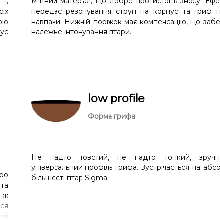
і,
Міцний матеріал, що добре протистоїть зносу. Еф
сіх
передає резонування струн на корпус та гриф гіт
кою
навпаки. Нижній поріжок має компенсацію, що заб
іус
належне інтонування гітари.
low profile
Форма грифа
Не надто товстий, не надто тонкий, зруч
універсальний профіль грифа. Зустрічається на абс
про
більшості гітар Sigma.
 та
й ж
ся
ший