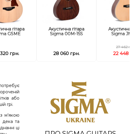
ична гітара
Акустична гітара
Акустична г
gma GSME
Sigma 00M-15S
Sigma JMC
27 462 гр
 320 грн.
28 060 грн.
22 448 г
 потребує
короченій
ітків або
й грі.
 з м’якою
я дека та
днанні ці
ПРО SIGMA GUITARS