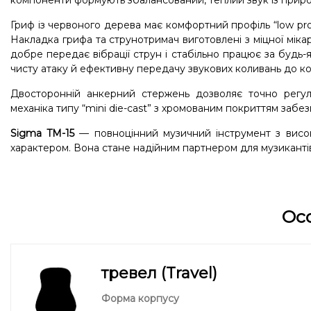
компоненти формують збалансований, теплий звук із приро
Гриф із червоного дерева має комфортний профіль “low prof
Накладка грифа та струнотримач виготовлені з міцної мік
добре передає вібрації струн і стабільно працює за будь-я
чисту атаку й ефективну передачу звукових коливань до ко
Двосторонній анкерний стержень дозволяє точно регулю
механіка типу “mini die-cast” з хромованим покриттям забе
Sigma TM-15
— повноцінний музичний інструмент з висо
характером. Вона стане надійним партнером для музикантів,
Ос
тревел (Travel)
Форма корпусу