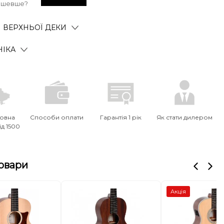
ешевше?
 ВЕРХНЬОЇ ДЕКИ
НІКА
овна
Способи оплати
Гарантія 1 рік
Як стати дилером
ід 1500
товари
Акція