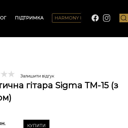
ОГ
ПІДТРИМКА
HARMONY LAB
Залишити відгук
тична гітара Sigma TM-15 (з
ом)
рн.
КУПИТИ