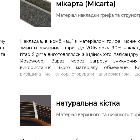
мікарта (Micarta)
Матеріал накладки грифа та струнот
му
Накладка, в комбінації з матеріалом грифа, може 
ть
змінити звучання гітари. До 2016 року 90% накла
та
гітар Sigma виготовлялось з індійського палісандру 
Rosewood). Зараз, через загрозу зникнення
використання цього матеріалу обмежене. Ко
вирішила не використовувати альтернативні, д
породи палісандру, а знайти більш інноваційне р
Майстри та технологи Sigma Guitars вир
використовувати мікарту (Micarta), композитний ма
дуже схожий за звуковими характеристиками на
натуральна кістка
дерево (Ebony), але значно стійкіший до пер
температури та вологості ніж традиційна деревина.
Матеріал верхнього та нижнього порі
яскраве звучання додать розбірливості кожній
Міцність накладки також покращує стабільність ге
грифа.