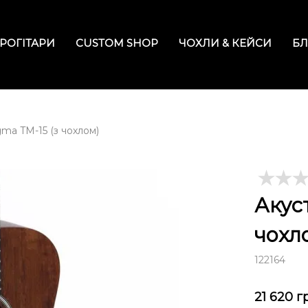
РОГІТАРИ
CUSTOM SHOP
ЧОХЛИ & КЕЙСИ
БЛ
gma TM-15 (з чохлом)
Акус
чохл
122164
21 620
г