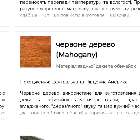
переносять перепади температури та вологості. Пр
рахунок жорсткості матеріалу, такі інструменти ре
слабше ніж ті, що повністю виготовлені з масиву.
червоне дерево
(Mahogany)
Матеріал задньої деки та обичайок
Походження: Центральна та Південна Америка
ою
Червоне дерево, використане для виготовлення з
лу
деки та обичайок акустичної гітари, надає 
ру.
згладженого, "дерев'яного" звуку та має вужчий ча
ьої
діапазон (особливо в басах) у порівнянні з палісандр
ає
дні