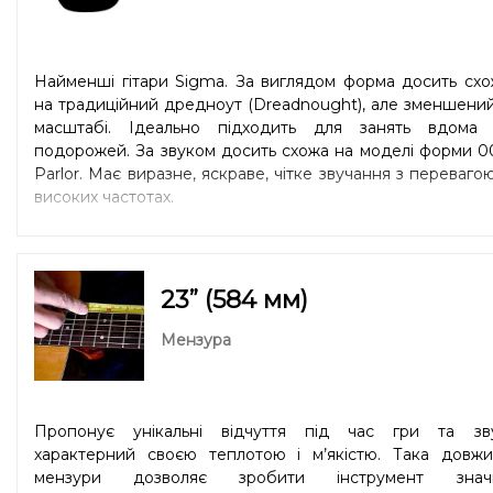
Найменші гітари Sigma. За виглядом форма досить сх
на традиційний дредноут (Dreadnought), але зменшени
масштабі. Ідеально підходить для занять вдома 
подорожей. За звуком досить схожа на моделі форми 0
Parlor. Має виразне, яскраве, чітке звучання з переваго
високих частотах.
23” (584 мм)
Мензура
Пропонує унікальні відчуття під час гри та зву
характерний своєю теплотою і м’якістю. Така довжи
мензури дозволяє зробити інструмент знач