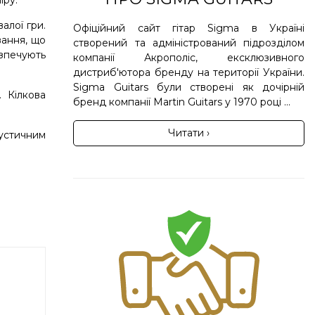
іру.
алої гри.
Офіційний сайт гітар Sigma в Україні
вання, що
створений та адміністрований підрозділом
езпечують
компанії Акрополіс, ексклюзивного
дистриб'ютора бренду на території України.
Sigma Guitars були створені як дочірній
 Кілкова
бренд компанії Martin Guitars у 1970 році ...
Читати ›
устичним