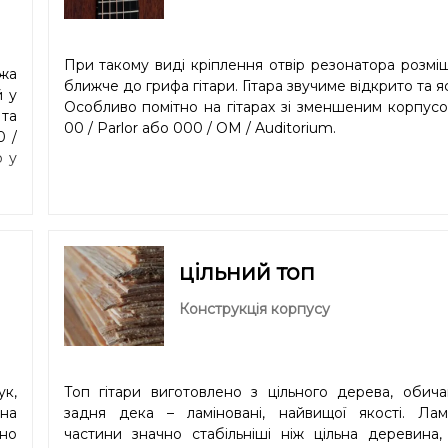
При такому виді кріплення отвір резонатора розмі
ожа
ближче до грифа гітари. Гітара звучиме відкрито та я
й у
Особливо помітно на гітарах зі зменшеним корпус
та
00 / Parlor або 000 / OM / Auditorium.
0 /
ю у
цільний топ
Конструкція корпусу
к,
Топ гітари виготовлено з цільного дерева, обича
на
задня дека – ламіновані, найвищої якості. Ламі
но
частини значно стабільніші ніж цільна деревина,