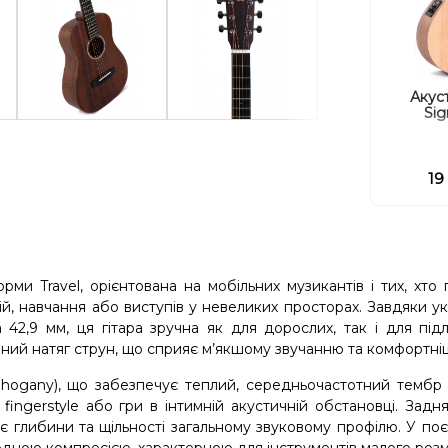
Акуст
Si
19
и Travel, орієнтована на мобільних музикантів і тих, хто
ій, навчання або виступів у невеликих просторах. Завдяки у
42,9 мм, ця гітара зручна як для дорослих, так і для підл
ний натяг струн, що сприяє м’якшому звучанню та комфортніші
ahogany), що забезпечує теплий, середньочастотний тембр
ingerstyle або гри в інтимній акустичній обстановці. Задн
 глибини та щільності загальному звуковому профілю. У поє