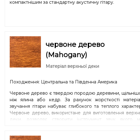
компактнішим за стандартну акустичну гітару.
червоне дерево
(Mahogany)
Матеріал верхньої деки
Походження: Центральна та Південна Америка
Червоне дерево є твердою породою деревини, щільніш
ніж ялина або кедр. За рахунок жорсткості матеріа
звучання гітари набуває глибокого та теплого характе
Червоне дерево, використане для виготовлення верхн
деки, дозволяє створити інструмент звук якого м
низький вміст обертонів, рівну динаміку та виразні сере
частоти. Чудово підійде для гри в стилі блюз.