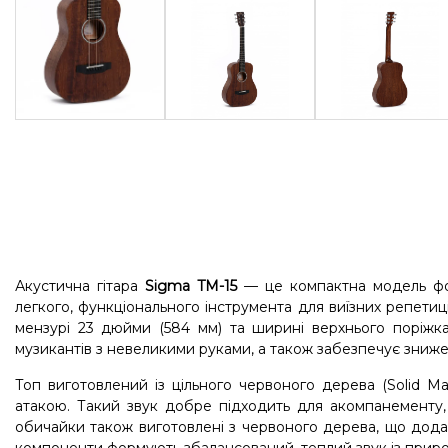
Акустична гітара
Sigma TM-15
— це компактна модель форм
легкого, функціонального інструмента для виїзних репетиц
мензурі 23 дюйми (584 мм) та ширині верхнього поріжка 
музикантів з невеликими руками, а також забезпечує зниже
Топ виготовлений із цільного червоного дерева (Solid M
атакою. Такий звук добре підходить для акомпанементу, f
обичайки також виготовлені з червоного дерева, що додає