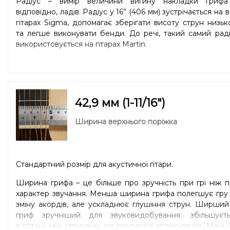
Радіус – вимір величини вигину накладки грифа 
відповідно, ладів. Радіус у 16” (406 мм) зустрічається на в
гітарах Sigma, допомагає зберігати висоту струн низь
та легше виконувати бенди. До речі, такий самий рад
використовується на гітарах Martin.
42,9 мм (1-11/16″)
Ширина верхнього поріжка
Стандартний розмір для акустичної гітари.
Ширина грифа – це більше про зручність при грі ніж 
характер звучання. Менша ширина грифа полегшує гру
зміну акордів, але ускладнює глушіння струн. Ширши
гриф зручніший для звуковидобування: збільшуєть
відстань між струнами, що покращує артикуляцію. Мен