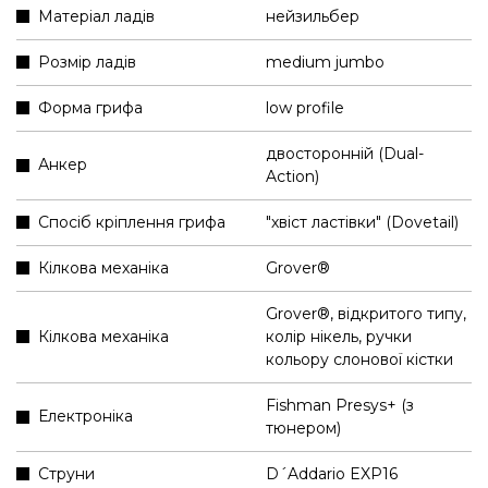
Матеріал ладів
нейзильбер
Розмір ладів
medium jumbo
Форма грифа
low profile
двосторонній (Dual-
Анкер
Action)
Спосіб кріплення грифа
"хвіст ластівки" (Dovetail)
Кілкова механіка
Grover®
Grover®, відкритого типу,
Кілкова механіка
колір нікель, ручки
кольору слонової кістки
Fishman Presys+ (з
Електроніка
тюнером)
Струни
D´Addario EXP16