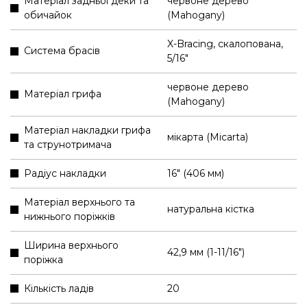
Матеріал задньої деки та
червоне дерево
обичайок
(Mahogany)
X-Bracing, скалопована,
Система брасів
5/16"
червоне дерево
Матеріал грифа
(Mahogany)
Матеріал накладки грифа
мікарта (Micarta)
та струнотримача
Радіус накладки
16" (406 мм)
Матеріал верхнього та
натуральна кістка
нижнього поріжків
Ширина верхнього
42,9 мм (1-11/16″)
поріжка
Кількість ладів
20