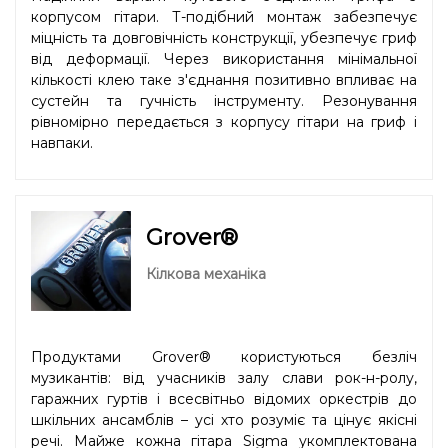
корпусом гітари. Т-подібний монтаж забезпечує
міцність та довговічність конструкції, убезпечує гриф
від деформації. Через використання мінімальної
кількості клею таке з'єднання позитивно впливає на
сустейн та гучність інструменту. Резонування
рівномірно передається з корпусу гітари на гриф і
навпаки.
Grover®
Кілкова механіка
Продуктами Grover® користуються безліч
музикантів: від учасників залу слави рок-н-ролу,
гаражних гуртів і всесвітньо відомих оркестрів до
шкільних ансамблів – усі хто розуміє та цінує якісні
речі. Майже кожна гітара Sigma укомплектована