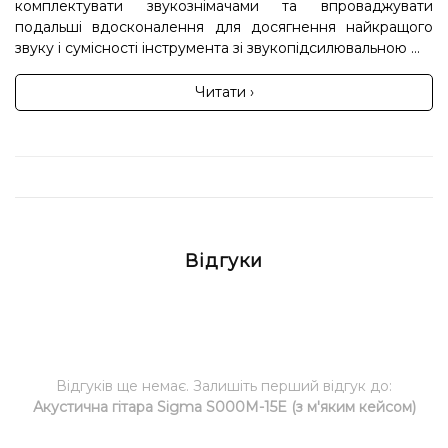
комплектувати звукознімачами та впроваджувати
подальші вдосконалення для досягнення найкращого
звуку і сумісності інструмента зі звукопідсилювальною ...
Читати ›
Відгуки
Відгуків ще немає. Залишіть перший відгук до:
Акустична гітара Sigma S000M-15E (з м'яким кейсом)