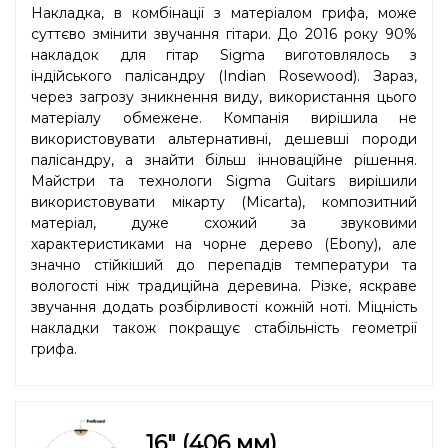
Накладка, в комбінації з матеріалом грифа, може
суттєво змінити звучання гітари. До 2016 року 90%
накладок для гітар Sigma виготовлялось з
індійського палісандру (Indian Rosewood). Зараз,
через загрозу зникнення виду, використання цього
матеріалу обмежене. Компанія вирішила не
використовувати альтернативні, дешевші породи
палісандру, а знайти більш інноваційне рішення.
Майстри та технологи Sigma Guitars вирішили
використовувати мікарту (Micarta), композитний
матеріал, дуже схожий за звуковими
характеристиками на чорне дерево (Ebony), але
значно стійкіший до перепадів температури та
вологості ніж традиційна деревина. Різке, яскраве
звучання додать розбірливості кожній ноті. Міцність
накладки також покращує стабільність геометрії
грифа.
16" (406 мм)