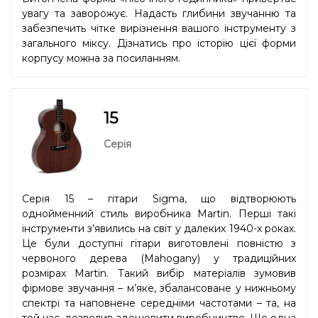
увагу та заворожує. Надасть глибини звучанню та
забезпечить чітке вирізнення вашого інструменту з
загального міксу. Дізнатись про історію цієї форми
корпусу можна
за посиланням.
15
Серія
Серія 15 – гітари Sigma, що відтворюють
однойменний стиль виробника Martin. Перші такі
інструменти з’явились на світ у далеких 1940-х роках.
Це були доступні гітари виготовлені повністю з
червоного дерева (Mahogany) у традиційних
розмірах Martin. Такий вибір матеріалів зумовив
фірмове звучання – м’яке, збалансоване у нижньому
спектрі та наповнене середніми частотами – та, на
той час, дозволив здешевити виробництво. Ще одна