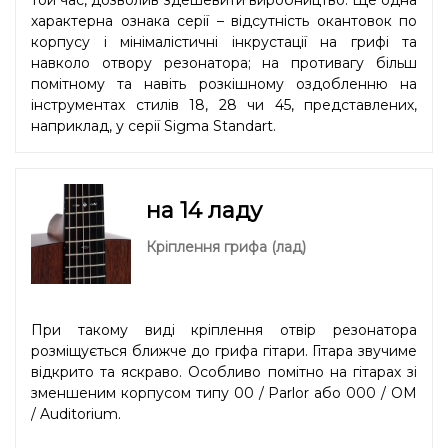
характерна ознака серії – відсутність окантовок по
корпусу і мінімалістичні інкрустації на грифі та
навколо отвору резонатора; на противагу більш
помітному та навіть розкішному оздобленню на
інструментах стилів 18, 28 чи 45, представлених,
наприклад, у серії Sigma Standart.
на 14 ладу
Кріплення грифа (лад)
При такому виді кріплення отвір резонатора
розміщується ближче до грифа гітари. Гітара звучиме
відкрито та яскраво. Особливо помітно на гітарах зі
зменшеним корпусом типу 00 / Parlor або 000 / OM
/ Auditorium.