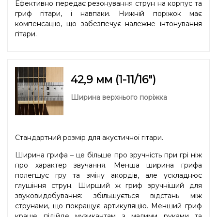
Ефективно передає резонування струн на корпус та
гриф гітари, і навпаки. Нижній поріжок має
компенсацію, що забезпечує належне інтонування
гітари.
42,9 мм (1-11/16″)
Ширина верхнього поріжка
Стандартний розмір для акустичної гітари.
Ширина грифа – це більше про зручність при грі ніж
про характер звучання. Менша ширина грифа
полегшує гру та зміну акордів, але ускладнює
глушіння струн. Ширший ж гриф зручніший для
звуковидобування: збільшується відстань між
струнами, що покращує артикуляцію. Менший гриф
краще підійде музикантам з малими руками та