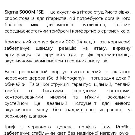
Sigma S000M-15E
— це акустична гітара студійного рівня,
спроєктована для гітаристів, які потребують органічного
балансу між динамічною чутливістю, теплим
середньочастотним тембром і комфортною ергономікою.
Компактний корпус форми 000 (14 ладів поза корпусом)
забезпечує швидку реакцію на атаку, виразну
артикуляцію та зручність гри у фінгерстайл-техніці,
акустичному акомпанементі і сольних виступах.
Весь резонансний корпус виготовлений із цільного
червоного дерева (Solid Mahogany) — топ, задня дека й
обичайки. Така конструкція гарантує щільний, теплий
тембр із багатими середніми частотами,
контрольованими низами та м’яким, вокальним
сустейном. Це ідеальний інструмент для живого
акустичного міксу без надлишкової яскравості у
верхньому діапазоні.
Гриф з червоного дерева, профіль Low Profile,
забезпечує стабільний хват без надмірної напруги руки.