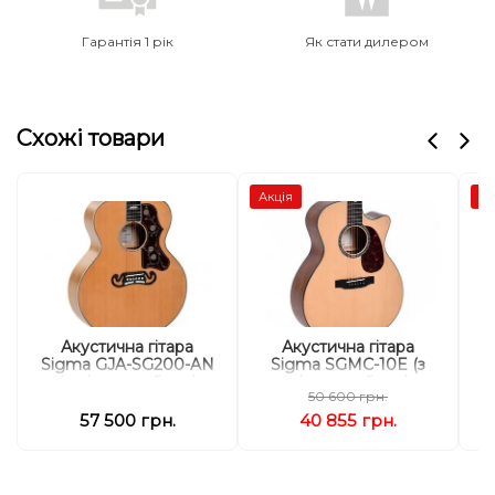
Гарантія 1 рік
Як стати дилером
Схожі товари
Акція
Ак
Акустична гітара
Акустична гітара
Sigma GJA-SG200-AN
Sigma SGMC-10E (з
(з м'яким кейсом)
м'яким кейсом)
50 600 грн.
57 500 грн.
40 855 грн.