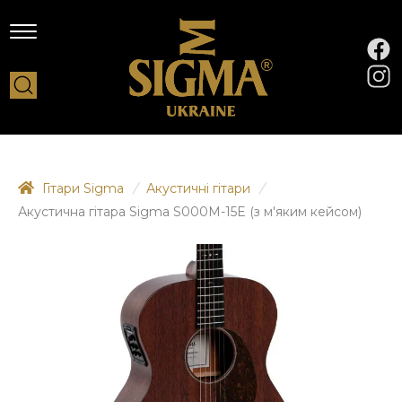
Гітари Sigma
/
Акустичні гітари
/
Акустична гітара Sigma S000M-15E (з м'яким кейсом)