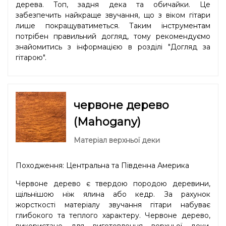
дерева. Топ, задня дека та обичайки. Це
забезпечить найкраще звучання, що з віком гітари
лише покращуватиметься. Таким інструментам
потрібен правильний догляд, тому рекомендуємо
знайомитись з інформацією в розділі "
Догляд за
гітарою
".
червоне дерево
(Mahogany)
Матеріал верхньої деки
Походження: Центральна та Південна Америка
Червоне дерево є твердою породою деревини,
щільнішою ніж ялина або кедр. За рахунок
жорсткості матеріалу звучання гітари набуває
глибокого та теплого характеру. Червоне дерево,
використане для виготовлення верхньої деки,