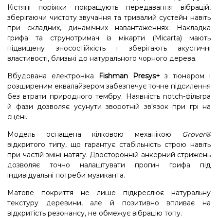
Кістяні поріжки покращують передавання вібрацій,
зберігаючи чистоту звучання та тривалий сустейн навіть
при складних, динамічних навантаженнях. Накладка
грифа та струнотримач із мікарти (Micarta) мають
підвищену зносостійкість і зберігають акустичні
властивості, близькі до натурального чорного дерева.
Вбудована електроніка
Fishman Presys+
з тюнером і
розширеним еквалайзером забезпечує точне підсилення
без втрати природного тембру. Наявність notch-фільтра
й фази дозволяє усунути зворотній зв'язок при грі на
сцені.
Модель оснащена кілковою механікою
Grover®
відкритого типу, що гарантує стабільність строю навіть
при частій зміні натягу. Двосторонній анкерний стрижень
дозволяє точно налаштувати прогин грифа під
індивідуальні потреби музиканта.
Матове покриття не лише підкреслює натуральну
текстуру деревини, але й позитивно впливає на
відкритість резонансу, не обмежує вібрацію топу.