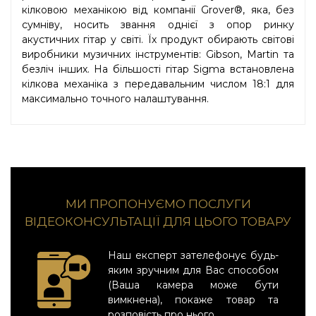
кілковою механікою від компанії Grover®, яка, без
сумніву, носить звання однієї з опор ринку
акустичних гітар у світі. Їх продукт обирають світові
виробники музичних інструментів: Gibson, Martin та
безліч інших. На більшості гітар Sigma встановлена
кілкова механіка з передавальним числом 18:1 для
максимально точного налаштування.
МИ ПРОПОНУЄМО ПОСЛУГИ
ВІДЕОКОНСУЛЬТАЦІЇ ДЛЯ ЦЬОГО ТОВАРУ
Наш експерт зателефонує будь-
яким зручним для Вас способом
(Ваша камера може бути
вимкнена), покаже товар та
розповість про нього.