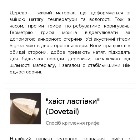
Дерево – живий матеріал, що деформується зі
зміною натягу, температури та вологості. Тож, з
часом, прогин грифа потребуватиме коригувань.
Геометрію грифа можна відрегулювати за
допомогою анкерного стержня. Усі акустичні гітари
Sigma мають двосторонні анкери. Вони працюють в
обидві сторони, добре тримають натяг, підходять
для будь-якої породи деревини, незалежно від
щільності матеріалу, і загалом є стабільнішими ніж
односторонні.
"хвіст ластівки"
(Dovetail)
Спосіб кріплення грифа
Надійний варіант кутового з'єднання грифа з