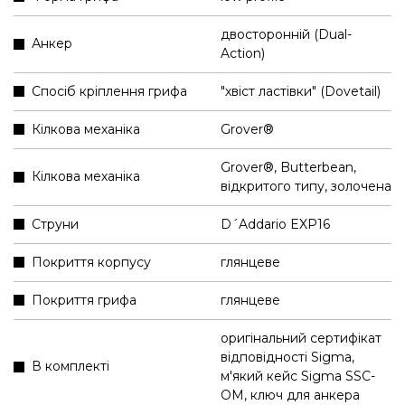
двосторонній (Dual-
Анкер
Action)
Спосіб кріплення грифа
"хвіст ластівки" (Dovetail)
Кілкова механіка
Grover®
Grover®, Butterbean,
Кілкова механіка
відкритого типу, золочена
Струни
D´Addario EXP16
Покриття корпусу
глянцеве
Покриття грифа
глянцеве
оригінальний сертифікат
відповідності Sigma
,
В комплекті
м'який кейс Sigma SSC-
OM
,
ключ для анкера