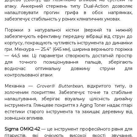
атаку. Анкерний стержень типу Dual-Action дозволяє
налаштовувати прогин грифа в обох напрямках,
забезпечує стабільність у різних кліматичних умовах.
Поріжки з натуральної кістки (верхній та нижній)
забезпечують ефективну передачу вібрації від струн до
корпусу, покращують чутливість інструмента до динаміки
гри. Мензура — 25.4” (645 мм), ширина верхнього поріжка
— 44,5 мм. Ці параметри створюють достатній простір
для точного позиціонування пальців, зберігають
водночас оптимальну довжину струни для
контрольованої атаки.
Механіка —
Grover® Butterbean
, відкритого типу, із
золоченим покриттям. Забезпечує точне та стабільне
налаштування, зберігає візуальну цілісність дизайну
інструмента. Глянцеве покриття з Aging Toner надає гітарі
естетики старого інструмента та захищає деревину від
зовнішніх впливів.
Sigma OMK2-42
— це інструмент професійного рівня для
гітаристів, які очікують високої якості звучання,