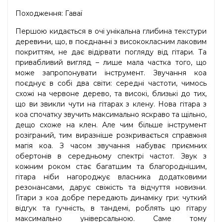
Походження: Гаваї
Першою кидається в очі унікальна глибина текстури
деревини, що, в поєднанні з висококласним лаковим
покриттям, не дає відірвати погляду від гітари. Та
привабливий вигляд – лише мала частка того, що
може запропонувати інструмент. Звучання кoa
поєднує в собі два світи: середні частоти, чимось
схожі на червоне дерево, та високі, близькі до тих,
що ви звикли чути на гітарах з клену. Нова гітара з
коа спочатку звучить максимально яскраво та щільно,
дещо схоже на клен. Але чим більше інструмент
розіграний, тим виразніше розкривається справжня
магія коа. З часом звучання набуває приємних
обертонів в середньому спектрі частот. Звук з
кожним роком стає багатшим та благороднішим,
гітара ніби нагороджує власника додатковими
резонансами, дарує свіжість та відчуття новизни.
Гітари з коа добре передають динаміку гри: чуткий
відгук та гучність, в тандемі, роблять цю гітару
максимально універсальною. Саме тому