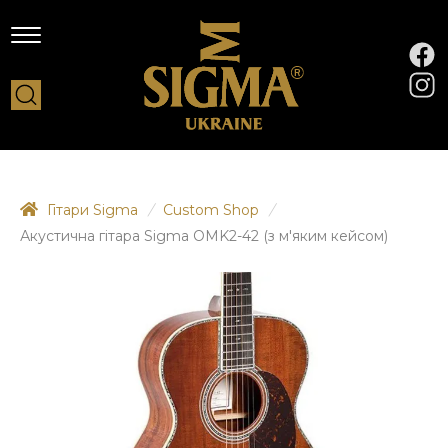
Гітари Sigma
/
Custom Shop
/
Акустична гітара Sigma OMK2-42 (з м'яким кейсом)