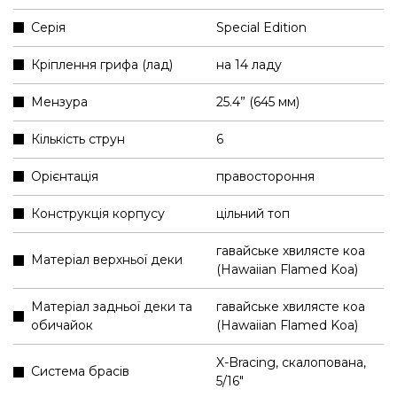
Серія
Special Edition
Кріплення грифа (лад)
на 14 ладу
Мензура
25.4” (645 мм)
Кількість струн
6
Орієнтація
правостороння
Конструкція корпусу
цільний топ
гавайське хвилясте коа
Матеріал верхньої деки
(Hawaiian Flamed Koa)
Матеріал задньої деки та
гавайське хвилясте коа
обичайок
(Hawaiian Flamed Koa)
X-Bracing, скалопована,
Система брасів
5/16"