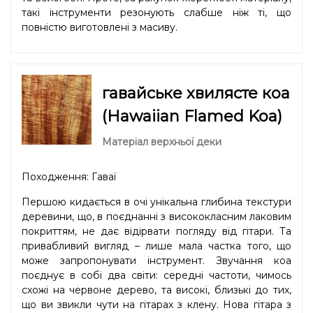
такі інструменти резонують слабше ніж ті, що
повністю виготовлені з масиву.
гавайське хвилясте коа
(Hawaiian Flamed Koa)
Матеріал верхньої деки
Походження: Гаваї
Першою кидається в очі унікальна глибина текстури
деревини, що, в поєднанні з висококласним лаковим
покриттям, не дає відірвати погляду від гітари. Та
привабливий вигляд – лише мала частка того, що
може запропонувати інструмент. Звучання кoa
поєднує в собі два світи: середні частоти, чимось
схожі на червоне дерево, та високі, близькі до тих,
що ви звикли чути на гітарах з клену. Нова гітара з