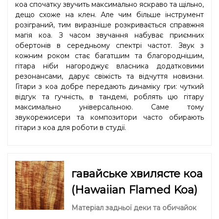
коа спочатку звучить максимально яскраво та щільно,
дещо схоже на клен. Але чим більше інструмент
розіграний, тим виразніше розкривається справжня
магія коа. З часом звучання набуває приємних
обертонів в середньому спектрі частот. Звук з
кожним роком стає багатшим та благороднішим,
гітара ніби нагороджує власника додатковими
резонансами, дарує свіжість та відчуття новизни.
Гітари з коа добре передають динаміку гри: чуткий
відгук та гучність, в тандемі, роблять цю гітару
максимально універсальною. Саме тому
звукорежисери та композитори часто обирають
гітари з коа для роботи в студії.
гавайське хвилясте коа
(Hawaiian Flamed Koa)
Матеріал задньої деки та обичайок