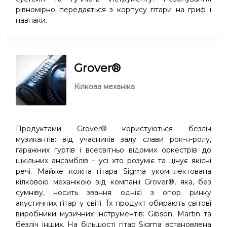
рівномірно передається з корпусу гітари на гриф і
навпаки.
Grover®
Кілкова механіка
Продуктами Grover® користуються безліч
музикантів: від учасників залу слави рок-н-ролу,
гаражних гуртів і всесвітньо відомих оркестрів до
шкільних ансамблів – усі хто розуміє та цінує якісні
речі. Майже кожна гітара Sigma укомплектована
кілковою механікою від компанії Grover®, яка, без
сумніву, носить звання однієї з опор ринку
акустичних гітар у світі. Їх продукт обирають світові
виробники музичних інструментів: Gibson, Martin та
безліч інших. На більшості гітар Sigma встановлена