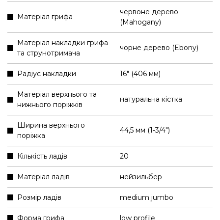
червоне дерево
Матеріал грифа
(Mahogany)
Матеріал накладки грифа
чорне дерево (Ebony)
та струнотримача
Радіус накладки
16" (406 мм)
Матеріал верхнього та
натуральна кістка
нижнього поріжків
Ширина верхнього
44,5 мм (1-3/4″)
поріжка
Кількість ладів
20
Матеріал ладів
нейзильбер
Розмір ладів
medium jumbo
Форма грифа
low profile