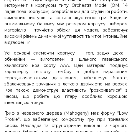
інструмент з корпусом типу Orchestra Model (OM, 14
ладів поза корпусом), розроблений для студійної роботи,
камерних виступів та сольної акустичної гри. Завдяки
оптимальному балансу між розміром корпусу, вибором
матеріалів і точністю збірки, ця модель забезпечує
високий рівень динамічної чутливості та чітке інтонаційне
відтворення.
Усі основні елементи корпусу — топ, задня дека і
обичайки — виготовлені з цільного гавайського
хвилястого коа сорту AAA. Цей матеріал поєднує
характерну теплоту тембру з добре вираженим
середньочастотним діапазоном, забезпечує багате,
збалансоване звучання з легкою дзвінкістю на верхах.
Коа також демонструє властивість "розкриватися" з
часом, що робить цю гітару особливо хорошою
інвестицією в звук.
Гриф з червоного дерева (Mahogany) має форму “Low
Profile”, що забезпечує комфортну гру при тривалих
сесіях. Накладка та струнотримач виконані з чорного
дерева (Ebony), що позитивно впливає на сустейн та