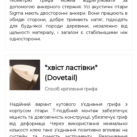
Геометрію грифа можна відрегулювати за
допомогою анкерного стержня. Усі акустичні гітари
Sigma мають двосторонні анкери. Вони працюють в
обидві сторони, добре тримають натяг, підходять
для будь-якої породи деревини, незалежно від
щільності матеріалу, і загалом є стабільнішими ніж
односторонні.
"хвіст ластівки"
(Dovetail)
Спосіб кріплення грифа
Надійний варіант кутового з'єднання грифа з
корпусом гітари. Т-подібний монтаж забезпечує
міцність та довговічність конструкції, убезпечує гриф
від деформації. Через використання мінімальної
кількості клею таке з'єднання позитивно впливає на
сустейн та гучність інструменту. Резонування