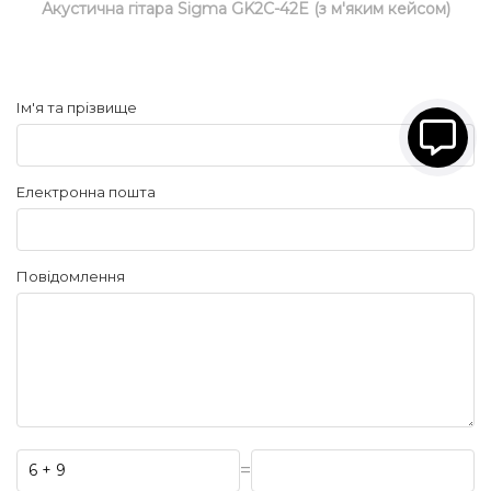
Акустична гітара Sigma GK2C-42E (з м'яким кейсом)
Ім'я та прізвище
Електронна пошта
Повідомлення
=