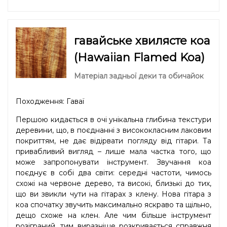
гавайське хвилясте коа
(Hawaiian Flamed Koa)
Матеріал задньої деки та обичайок
Походження: Гаваї
Першою кидається в очі унікальна глибина текстури
деревини, що, в поєднанні з висококласним лаковим
покриттям, не дає відірвати погляду від гітари. Та
привабливий вигляд – лише мала частка того, що
може запропонувати інструмент. Звучання кoa
поєднує в собі два світи: середні частоти, чимось
схожі на червоне дерево, та високі, близькі до тих,
що ви звикли чути на гітарах з клену. Нова гітара з
коа спочатку звучить максимально яскраво та щільно,
дещо схоже на клен. Але чим більше інструмент
розіграний, тим виразніше розкривається справжня