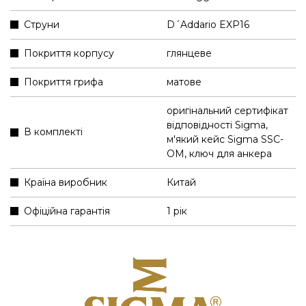
Струни
D´Addario EXP16
Покриття корпусу
глянцеве
Покриття грифа
матове
оригінальний сертифікат
відповідності Sigma
,
В комплекті
м'який кейс Sigma SSC-
OM
,
ключ для анкера
Країна виробник
Китай
Офіційна гарантія
1 рік