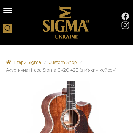
Гітари Sigma
/
Custom Shop
/
Акустична гітара Sigma GK2C-42E (з м'яким кейсом)