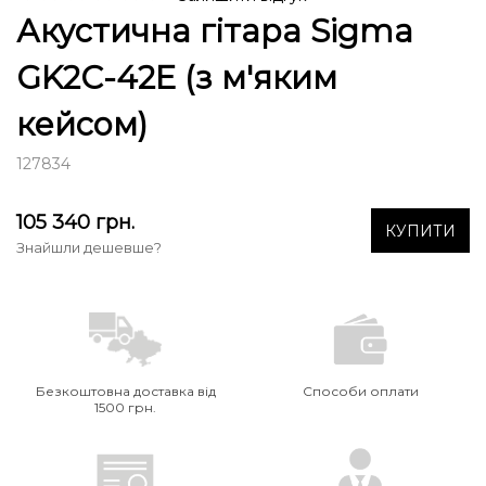
Акустична гітара Sigma
GK2C-42E (з м'яким
кейсом)
127834
105 340
грн.
КУПИТИ
Знайшли дешевше?
Безкоштовна доставка від
Способи оплати
1500 грн.