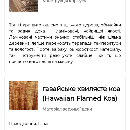
Конструкція корпусу
Топ гітари виготовлено з цільного дерева, обичайки
та задня дека – ламіновані, найвищої якості.
Ламіновані частини значно стабільніші ніж цільна
деревина, легше переносять перепади температури
та вологості. Проте, за рахунок жорсткості матеріалу,
такі інструменти резонують слабше ніж ті, що
повністю виготовлені з масиву.
гавайське хвилясте коа
(Hawaiian Flamed Koa)
Матеріал верхньої деки
Походження: Гаваї