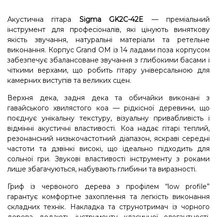
Акустична гітара
Sigma GK2C-42E
— преміальний
інструмент для професіоналів, які цінують виняткову
якість звучання, натуральні матеріали та ретельне
виконання. Корпус Grand OM із 14 ладами поза корпусом
забезпечує збалансоване звучання з глибокими басами і
чіткими верхами, що робить гітару універсальною для
камерних виступів та великих сцен.
Верхня дека, задня дека та обичайки виконані з
гавайського хвилястого коа — рідкісної деревини, що
поєднує унікальну текстуру, візуальну привабливість і
відмінні акустичні властивості. Кoa надає гітарі теплий,
резонансний низькочастотний діапазон, яскраві середні
частоти та дзвінкі високі, що ідеально підходить для
сольної гри. Звукові властивості інструменту з роками
лише збагачуються, набувають глибини та виразності.
Гриф із червоного дерева з профілем “low profile”
гарантує комфортне захоплення та легкість виконання
складних технік. Накладка та струнотримач із чорного