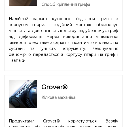
Спосіб кріплення грифа
Надійний варіант кутового з'єднання грифа з
корпусом гітари. Т-подібний монтаж забезпечує
міцність та довговічність конструкції, убезпечує гриф
від деформації. Через використання мінімальної
кількості клею таке з'єднання позитивно впливає на
сустейн та гучність інструменту. Резонування
рівномірно передається з корпусу гітари на гриф і
навпаки.
Grover®
Кілкова механіка
Продуктами Grover® користуються безліч
музикантів: від учасників залу слави рок-н-ролу,