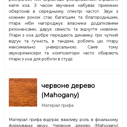
магія коа. З часом звучання набуває приємних
обертонів в середньому спектрі частот. Звук з
кожним роком стає багатшим та благороднішим,
гітара ніби нагороджує власника додатковими
резонансами, дарує свіжість та відчуття новизни.
Гітари з коа добре передають динаміку гри: чуткий
відгук та гучність, в тандемі, роблять цю гітару
максимально універсальною. Саме тому
звукорежисери та композитори часто обирають
гітари з коа для роботи в студії.
червоне дерево
(Mahogany)
Матеріал грифа
Матеріал грифа відіграє важливу роль в фінальному
формуванні звуку. Червоне дерево (Mahogany)