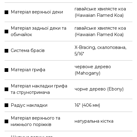
гавайське хвилясте коа
Матеріал верхньої деки
(Hawaiian Flamed Koa)
Матеріал задньої деки та
гавайське хвилясте коа
обичайок
(Hawaiian Flamed Koa)
X-Bracing, скалопована,
Система брасів
5/16"
червоне дерево
Матеріал грифа
(Mahogany)
Матеріал накладки грифа
чорне дерево (Ebony)
та струнотримача
Радіус накладки
16" (406 мм)
Матеріал верхнього та
натуральна кістка
нижнього поріжків