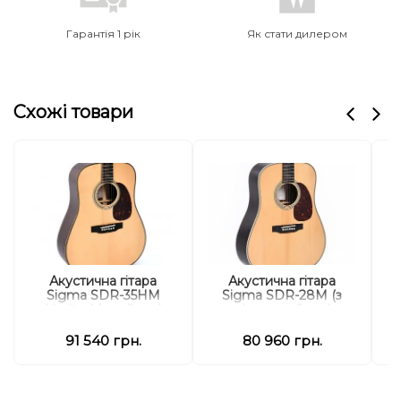
Гарантія 1 рік
Як стати дилером
Схожі товари
Акустична гітара
Акустична гітара
Sigma SDR-35HM
Sigma SDR-28M (з
S
Limited (з кейсом)
м'яким кейсом)
91 540 грн.
80 960 грн.