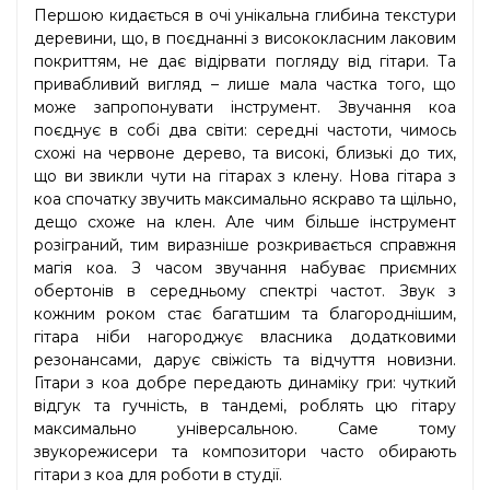
Першою кидається в очі унікальна глибина текстури
деревини, що, в поєднанні з висококласним лаковим
покриттям, не дає відірвати погляду від гітари. Та
привабливий вигляд – лише мала частка того, що
може запропонувати інструмент. Звучання кoa
поєднує в собі два світи: середні частоти, чимось
схожі на червоне дерево, та високі, близькі до тих,
що ви звикли чути на гітарах з клену. Нова гітара з
коа спочатку звучить максимально яскраво та щільно,
дещо схоже на клен. Але чим більше інструмент
розіграний, тим виразніше розкривається справжня
магія коа. З часом звучання набуває приємних
обертонів в середньому спектрі частот. Звук з
кожним роком стає багатшим та благороднішим,
гітара ніби нагороджує власника додатковими
резонансами, дарує свіжість та відчуття новизни.
Гітари з коа добре передають динаміку гри: чуткий
відгук та гучність, в тандемі, роблять цю гітару
максимально універсальною. Саме тому
звукорежисери та композитори часто обирають
гітари з коа для роботи в студії.