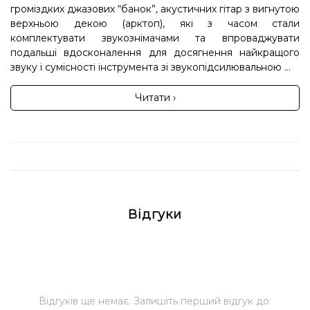
громіздких джазових “банок”, акустичних гітар з вигнутою
верхньою декою (арктоп), які з часом стали
комплектувати звукознімачами та впроваджувати
подальші вдосконалення для досягнення найкращого
звуку і сумісності інструмента зі звукопідсилювальною ...
Читати ›
Відгуки
Відгуків ще немає. Залишіть перший відгук до: