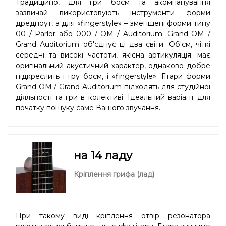
Традиційно, для гри боєм та акомпанування
зазвичай використовують інструменти форми
дредноут, а для «fingerstyle» – зменшені форми типу
00 / Parlor або 000 / OM / Auditorium. Grand OM /
Grand Auditorium об'єднує ці два світи. Об'єм, чіткі
середні та високі частоти, якісна артикуляція; має
оригінальний акустичний характер, однаково добре
підкреслить і гру боєм, і «fingerstyle». Гітари форми
Grand OM / Grand Auditorium підходять для студійної
діяльності та гри в колективі. Ідеальний варіант для
початку пошуку саме Вашого звучання.
на 14 ладу
Кріплення грифа (лад)
При такому виді кріплення отвір резонатора