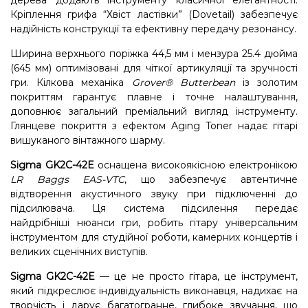
дерева додають інструменту класичної елегантності.
Кріплення грифа “Хвіст ластівки” (Dovetail) забезпечує
надійність конструкції та ефективну передачу резонансу.
Ширина верхнього поріжка 44,5 мм і мензура 25.4 дюйма
(645 мм) оптимізовані для чіткої артикуляції та зручності
гри. Кілкова механіка
Grover® Butterbean
із золотим
покриттям гарантує плавне і точне налаштування,
доповнює загальний преміальний вигляд інструменту.
Глянцеве покриття з ефектом Aging Toner надає гітарі
вишуканого вінтажного шарму.
Sigma GK2C-42E
оснащена високоякісною електронікою
LR Baggs EAS-VTC
, що забезпечує автентичне
відтворення акустичного звуку при підключенні до
підсилювача. Ця система підсилення передає
найдрібніші нюанси гри, робить гітару універсальним
інструментом для студійної роботи, камерних концертів і
великих сценічних виступів.
Sigma GK2C-42E
— це не просто гітара, це інструмент,
який підкреслює індивідуальність виконавця, надихає на
творчість і дарує багатогранне, глибоке звучання, що