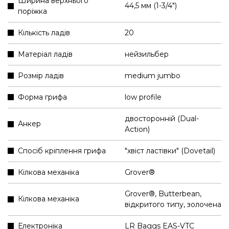
Ширина верхнього
44,5 мм (1-3/4″)
поріжка
Кількість ладів
20
Матеріал ладів
нейзильбер
Розмір ладів
medium jumbo
Форма грифа
low profile
двосторонній (Dual-
Анкер
Action)
Спосіб кріплення грифа
"хвіст ластівки" (Dovetail)
Кілкова механіка
Grover®
Grover®, Butterbean,
Кілкова механіка
відкритого типу, золочена
Електроніка
LR Baggs EAS-VTC