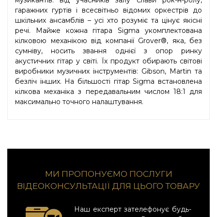
гаражних гуртів і всесвітньо відомих оркестрів до
шкільних ансамблів – усі хто розуміє та цінує якісні
речі. Майже кожна гітара Sigma укомплектована
кілковою механікою від компанії Grover®, яка, без
сумніву, носить звання однієї з опор ринку
акустичних гітар у світі. Їх продукт обирають світові
виробники музичних інструментів: Gibson, Martin та
безліч інших. На більшості гітар Sigma встановлена
кілкова механіка з передавальним числом 18:1 для
максимально точного налаштування.
МИ ПРОПОНУЄМО ПОСЛУГИ
ВІДЕОКОНСУЛЬТАЦІЇ ДЛЯ ЦЬОГО ТОВАРУ
Наш експерт зателефонує будь-