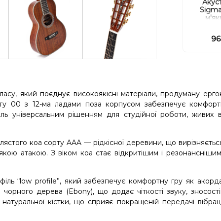
Акуст
Sigma
м'як
96
асу, який поєднує високоякісні матеріали, продуману ерго
ту 00 з 12-ма ладами поза корпусом забезпечує комфорт
ь універсальним рішенням для студійної роботи, живих ви
илястого коа сорту AAA — рідкісної деревини, що вирізняєтьс
якою атакою. З віком коа стає відкритішим і резонансніши
ль “low profile”, який забезпечує комфортну гру як акорда
чорного дерева (Ebony), що додає чіткості звуку, зносості
 натуральної кістки, що сприяє покращеній передачі вібраці