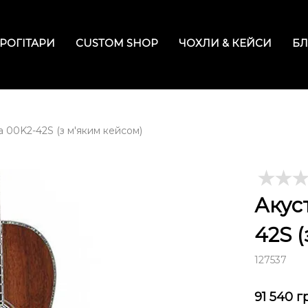
РОГІТАРИ
CUSTOM SHOP
ЧОХЛИ & КЕЙСИ
БЛ
a 00K2-42S (з м'яким кейсом)
Акус
42S 
127537
91 540
г