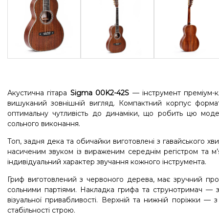
Акустична гітара
Sigma 00K2-42S
— інструмент преміум-кл
вишуканий зовнішній вигляд. Компактний корпус форма
оптимальну чутливість до динаміки, що робить цю модел
сольного виконання.
Топ, задня дека та обичайки виготовлені з гавайського хв
насиченим звуком із вираженим середнім регістром та м’
індивідуальний характер звучання кожного інструмента.
Гриф виготовлений з червоного дерева, має зручний профі
сольними партіями. Накладка грифа та струнотримач — з 
візуальної привабливості. Верхній та нижній поріжки — з
стабільності строю.