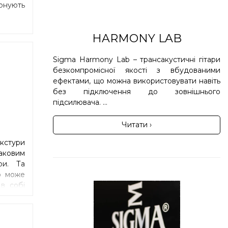
зонують
HARMONY LAB
Sigma Harmony Lab – трансакустичні гітари
безкомпромісної якості з вбудованими
ефектами, що можна використовувати навіть
без підключення до зовнішнього
підсилювача. ...
Читати ›
кстури
аковим
ри. Та
о може
в собі
ервоне
чути на
вучить
ен. Але