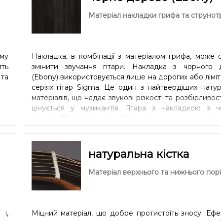
ше
чим більше інструмент розіграний, тим вир
Матеріал накладки грифа та струнот
ня
розкривається справжня магія коа. З часом зв
от.
набуває приємних обертонів в середньому спектрі 
м,
Звук з кожним роком стає багатшим та благород
ми
гітара ніби нагороджує власника додатк
му
Накладка, в комбінації з матеріалом грифа, може 
и з
резонансами, дарує свіжість та відчуття новизни. Г
ть
змінити звучання гітари. Накладка з чорного 
та
коа добре передають динаміку гри: чуткий від
та
(Ebony) використовується лише на дорогих або лімі
но
гучність, в тандемі, роблять цю гітару макси
серіях гітар Sigma. Це один з найтвердіших нату
ори
універсальною. Саме тому звукорежисери та компо
матеріалів, що надає звукові різкості та розбірливост
часто обирають гітари з коа для роботи в студії.
цінується у музикантів. Гітара з накладкою з ч
дерева (Ebony) звучить збалансовано та яскраво во
натуральна кістка
Матеріал верхнього та нижнього порі
і,
Міцний матеріал, що добре протистоїть зносу. Еф