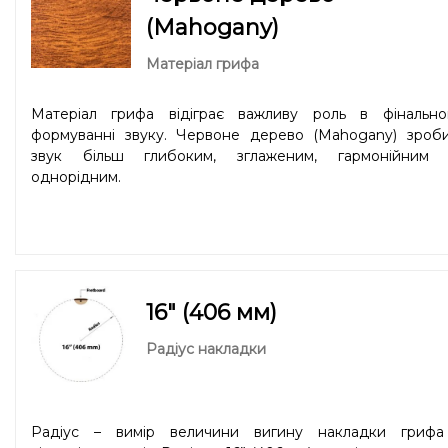
чим більше інструмент розіграний, тим виразні
(Mahogany)
розкривається справжня магія коа. З часом звучан
набуває приємних обертонів в середньому спектрі част
Матеріал грифа
Звук з кожним роком стає багатшим та благородніши
гітара ніби нагороджує власника додаткови
Матеріал грифа відіграє важливу роль в фінально
резонансами, дарує свіжість та відчуття новизни. Гітар
формуванні звуку. Червоне дерево (Mahogany) зроби
коа добре передають динаміку гри: чуткий відгук 
звук більш глибоким, зглаженим, гармонійним 
гучність, в тандемі, роблять цю гітару максималь
однорідним.
універсальною. Саме тому звукорежисери та композит
часто обирають гітари з коа для роботи в студії.
16" (406 мм)
Радіус накладки
Радіус – вимір величини вигину накладки грифа 