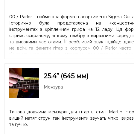
00 / Parlor – найменша форма в асортименті Sigma Guita
Історично була представлена на «концертни
інструментах з кріпленням грифа на 12 ладу. Ця фор
сприяє яскравому, чіткому тембру з виразними середн
та високими частотами. Її особливий звук підійде дал
не всім, та фанати гітар з корпусом 00 / Parlor часто
бажають жодних інших. Дізнатись про історію цієї фо
корпусу можна
за посиланням
.
25.4” (645 мм)
Мензура
Типова довжина мензури для гітар в стилі Martin. Че
вищий натяг струн такі інструменти звучать чітко, вира
та гучно.