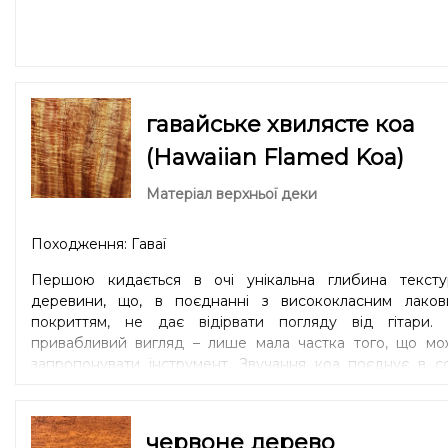
гавайське хвилясте коа
(Hawaiian Flamed Koa)
Матеріал верхньої деки
Походження: Гаваї
Першою кидається в очі унікальна глибина тексту
деревини, що, в поєднанні з висококласним лаков
покриттям, не дає відірвати погляду від гітари. 
привабливий вигляд – лише мала частка того, що мо
запропонувати інструмент. Звучання кoa поєднує в с
два світи: середні частоти, чимось схожі на черво
дерево, та високі, близькі до тих, що ви звикли чути
гітарах з клену. Нова гітара з коа спочатку звучи
червоне дерево
максимально яскраво та щільно, дещо схоже на клен. 