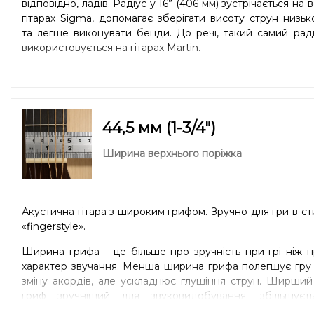
відповідно, ладів. Радіус у 16” (406 мм) зустрічається на в
гітарах Sigma, допомагає зберігати висоту струн низь
та легше виконувати бенди. До речі, такий самий рад
використовується на гітарах Martin.
44,5 мм (1-3/4″)
Ширина верхнього поріжка
Акустична гітара з широким грифом. Зручно для гри в ст
«fingerstyle».
Ширина грифа – це більше про зручність при грі ніж 
характер звучання. Менша ширина грифа полегшує гру
зміну акордів, але ускладнює глушіння струн. Ширши
гриф зручніший для звуковидобування: збільшуєть
відстань між струнами, що покращує артикуляцію. Мен