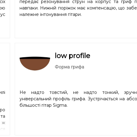
сіх
передає резонування струн на корпус та гриф гіт
кою
навпаки. Нижній поріжок має компенсацію, що заб
іус
належне інтонування гітари.
low profile
Форма грифа
илі
Не надто товстий, не надто тонкий, зруч
універсальний профіль грифа. Зустрічається на абс
більшості гітар Sigma.
про
 та
й ж
ся
ший