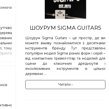
азніше
римача
учання
частот.
нішим,
овими
ШОУРУМ SIGMA GUITARS
суттєво
ітари з
дерева
гук та
Шоурум Sigma Guitars – це простір, де ви
тованих
мально
можете вживу познайомитися з десятками
ральних
зитори
інструментів бренду. Тут представлені
і, тому
популярні моделі Sigma різних форм і серій –
орного
від компактних тревел-гітар та моделей для
дночас.
сцени до класичних дредноутів і
ексклюзивних інструментів із цільної
деревини. ...
Читати ›
жків
ективно