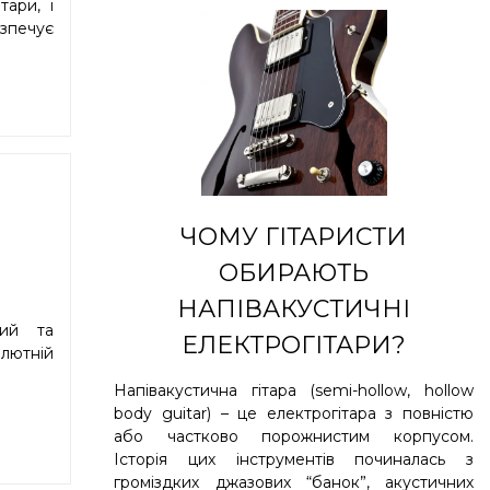
ари, і
езпечує
ЧОМУ ГІТАРИСТИ
ОБИРАЮТЬ
НАПІВАКУСТИЧНІ
ний та
ЕЛЕКТРОГІТАРИ?
олютній
Напівакустична гітара (semi-hollow, hollow
body guitar) – це електрогітара з повністю
або частково порожнистим корпусом.
Історія цих інструментів починалась з
громіздких джазових “банок”, акустичних