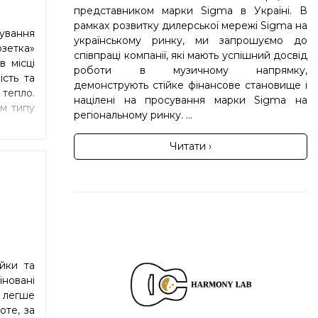
представником марки Sigma в Україні. В
рамках розвитку дилерської мережі Sigma на
ування
українському ринку, ми запрошуємо до
зетка»
співпраці компанії, які мають успішний досвід
в місці
роботи в музичному напрямку,
ість та
демонструють стійке фінансове становище і
 тепло.
націлені на просування марки Sigma на
ом типу
регіональному ринку. ...
Читати ›
йки та
новані
 легше
оте, за