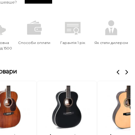
ешевше?
овна
Способи оплати
Гарантія 1 рік
Як стати дилером
ід 1500
товари