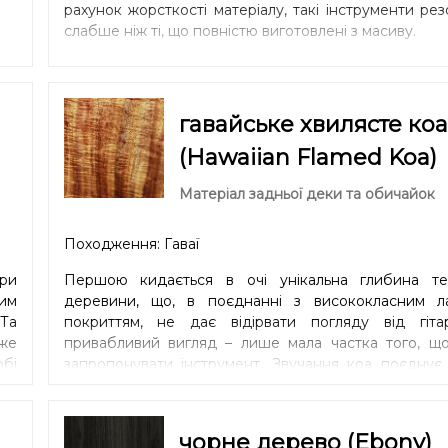
рахунок жорсткості матеріалу, такі інструменти ре
слабше ніж ті, що повністю виготовлені з масиву.
гавайське хвилясте коа
(Hawaiian Flamed Koa)
Матеріал задньої деки та обичайок
Походження: Гаваї
ри
Першою кидається в очі унікальна глибина те
им
деревини, що, в поєднанні з висококласним л
Та
покриттям, не дає відірвати погляду від гіта
же
привабливий вигляд – лише мала частка того, щ
обі
запропонувати інструмент. Звучання кoa поєднує 
не
два світи: середні частоти, чимось схожі на ч
 на
дерево, та високі, близькі до тих, що ви звикли 
ть
гітарах з клену. Нова гітара з коа спочатку з
чорне дерево (Ebony)
Але
максимально яскраво та щільно, дещо схоже на кл