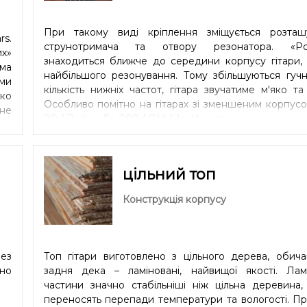
При такому виді кріплення зміщується розташ
rs.
струнотримача та отвору резонатора. «Ро
х»
знаходиться ближче до середини корпусу гітари, 
ма
найбільшого резонування. Тому збільшуються гучн
іми
кількість нижніх частот, гітара звучатиме м'яко та
еко
Особливо помітно на гітарах зі зменшеним корпус
 не
00 / Parlor або 000 / OM / Auditorium.
рми
цільний топ
Конструкція корпусу
рез
Топ гітари виготовлено з цільного дерева, обича
зно
задня дека – ламіновані, найвищої якості. Ламі
частини значно стабільніші ніж цільна деревина,
переносять перепади температури та вологості. Пр