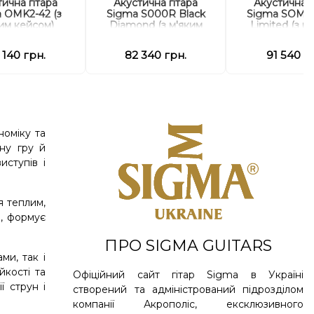
ична гітара
Акустична гітара
Акустична г
 OMK2-42 (з
Sigma S000R Black
Sigma SOMR
им кейсом)
Diamond (з м'яким
Limited (з к
кейсом)
 140 грн.
82 340 грн.
91 540 г
номіку та
ну гру й
ступів і
я теплим,
м, формує
ПРО SIGMA GUITARS
ми, так і
йкості та
Офіційний сайт гітар Sigma в Україні
ї струн і
створений та адміністрований підрозділом
компанії Акрополіс, ексклюзивного