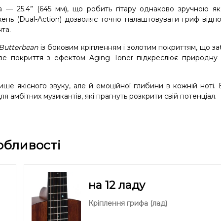
 — 25.4” (645 мм), що робить гітару однаково зручною як
жень (Dual-Action) дозволяє точно налаштовувати гриф відп
та.
Butterbean
із боковим кріпленням і золотим покриттям, що з
ве покриття з ефектом Aging Toner підкреслює природну 
ише якісного звуку, але й емоційної глибини в кожній ноті. 
я амбітних музикантів, які прагнуть розкрити свій потенціал.
обливості
на 12 ладу
Кріплення грифа (лад)