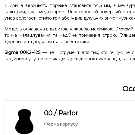
Ширина верхнього поріжка становить 44,5 мм, а мензура
пальцями, так і медіатором. Двосторонній анкерний стер
умов вологості, стилю гри або індивідуальних вимог музикан
Модель оснащена відкритою кілковою механікою
Grover® 
точне налаштування та надійне тримання строю. Глянце
деревини та додає вінтажної естетики.
Sigma 00K2-42S
— це інструмент для тих, хто очікує не л
надійним супутником як для досвідчених виконавців, так і дл
Ос
00 / Parlor
Форма корпусу