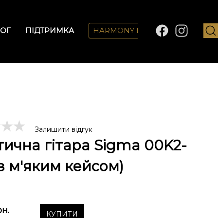
ОГ
ПІДТРИМКА
HARMONY LAB
Залишити відгук
тична гітара Sigma 00K2-
(з м'яким кейсом)
рн.
КУПИТИ