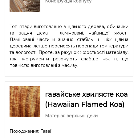
Конструкція корпусу
Топ гітари виготовлено з цільного дерева, обичайки
та задня дека – ламіновані, найвищої якості.
Ламіновані частини значно стабільніші ніж цільна
деревина, легше переносять перепади температури
та вологості. Проте, за рахунок жорсткості матеріалу,
такі інструменти резонують слабше ніж ті, що
повністю виготовлені з масиву.
гавайське хвилясте коа
(Hawaiian Flamed Koa)
Матеріал верхньої деки
Походження: Гаваї