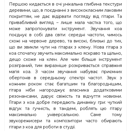
Першою кидається в очі унікальна глибина текстури
деревини, що, в поєднанні з висококласним лаковим
покриттям, не дає відірвати погляду від гітари. Та
привабливий вигляд – лише мала частка того, що
може запропонувати інструмент. Звучання кoa
поєднує в собі два світи: середні частоти, чимось
схожі на червоне дерево, та високі, близькі до тих,
що ви звикли чути на гітарах з клену. Нова гітара з
коа спочатку звучить максимально яскраво та щільно,
дещо схоже на клен. Але чим більше інструмент
розіграний, тим виразніше розкривається справжня
магія коа. З часом звучання набуває приємних
обертонів в середньому спектрі частот. Звук з
кожним роком стає багатшим та благороднішим,
гітара ніби нагороджує власника додатковими
резонансами, дарує свіжість та відчуття новизни.
Гітари з коа добре передають динаміку гри: чуткий
відгук та гучність, в тандемі, роблять цю гітару
максимально універсальною. Саме тому
звукорежисери та композитори часто обирають
гітари з коа для роботи в студії.