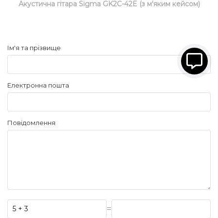
Акустична гітара Sigma GK2C-42E (з м'яким кейсом)
Ім'я та прізвище
Електронна пошта
Повідомлення
=