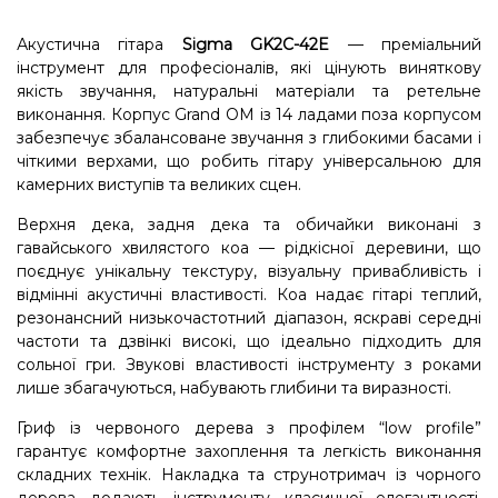
Акустична гітара
Sigma GK2C-42E
— преміальний
інструмент для професіоналів, які цінують виняткову
якість звучання, натуральні матеріали та ретельне
виконання. Корпус Grand OM із 14 ладами поза корпусом
забезпечує збалансоване звучання з глибокими басами і
чіткими верхами, що робить гітару універсальною для
камерних виступів та великих сцен.
Верхня дека, задня дека та обичайки виконані з
гавайського хвилястого коа — рідкісної деревини, що
поєднує унікальну текстуру, візуальну привабливість і
відмінні акустичні властивості. Кoa надає гітарі теплий,
резонансний низькочастотний діапазон, яскраві середні
частоти та дзвінкі високі, що ідеально підходить для
сольної гри. Звукові властивості інструменту з роками
лише збагачуються, набувають глибини та виразності.
Гриф із червоного дерева з профілем “low profile”
гарантує комфортне захоплення та легкість виконання
складних технік. Накладка та струнотримач із чорного