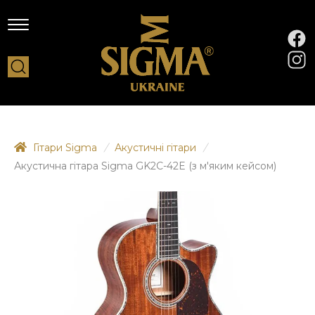
Гітари Sigma
/
Акустичні гітари
/
Акустична гітара Sigma GK2C-42E (з м'яким кейсом)