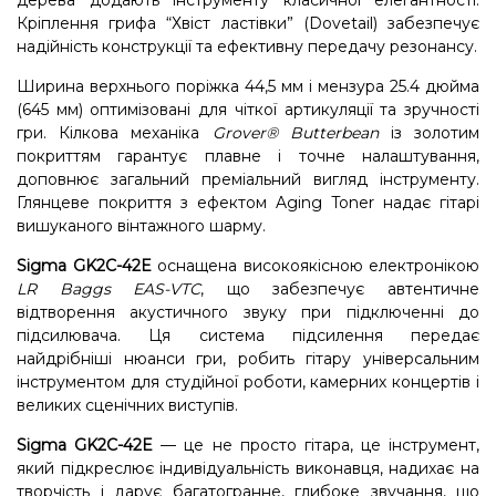
дерева додають інструменту класичної елегантності.
Кріплення грифа “Хвіст ластівки” (Dovetail) забезпечує
надійність конструкції та ефективну передачу резонансу.
Ширина верхнього поріжка 44,5 мм і мензура 25.4 дюйма
(645 мм) оптимізовані для чіткої артикуляції та зручності
гри. Кілкова механіка
Grover® Butterbean
із золотим
покриттям гарантує плавне і точне налаштування,
доповнює загальний преміальний вигляд інструменту.
Глянцеве покриття з ефектом Aging Toner надає гітарі
вишуканого вінтажного шарму.
Sigma GK2C-42E
оснащена високоякісною електронікою
LR Baggs EAS-VTC
, що забезпечує автентичне
відтворення акустичного звуку при підключенні до
підсилювача. Ця система підсилення передає
найдрібніші нюанси гри, робить гітару універсальним
інструментом для студійної роботи, камерних концертів і
великих сценічних виступів.
Sigma GK2C-42E
— це не просто гітара, це інструмент,
який підкреслює індивідуальність виконавця, надихає на
творчість і дарує багатогранне, глибоке звучання, що