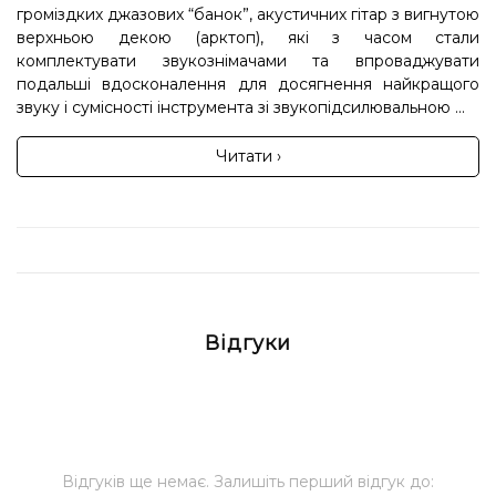
громіздких джазових “банок”, акустичних гітар з вигнутою
верхньою декою (арктоп), які з часом стали
комплектувати звукознімачами та впроваджувати
подальші вдосконалення для досягнення найкращого
звуку і сумісності інструмента зі звукопідсилювальною ...
Читати ›
Відгуки
Відгуків ще немає. Залишіть перший відгук до: