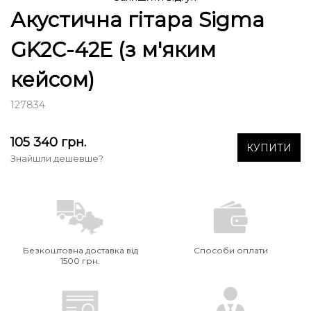
Акустична гітара Sigma
GK2C-42E (з м'яким
кейсом)
127834
105 340
грн.
КУПИТИ
Знайшли дешевше?
Безкоштовна доставка від
Способи оплати
1500 грн.