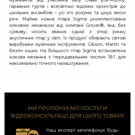
гаражних гуртів і всесвітньо відомих оркестрів до
шкільних ансамблів – усі хто розуміє та цінує якісні
речі. Майже кожна гітара Sigma укомплектована
кілковою механікою від компанії Grover®, яка, без
сумніву, носить звання однієї з опор ринку
акустичних гітар у світі. Їх продукт обирають світові
виробники музичних інструментів: Gibson, Martin та
безліч інших. На більшості гітар Sigma встановлена
кілкова механіка з передавальним числом 18:1 для
максимально точного налаштування.
МИ ПРОПОНУЄМО ПОСЛУГИ
ВІДЕОКОНСУЛЬТАЦІЇ ДЛЯ ЦЬОГО ТОВАРУ
Наш експерт зателефонує будь-