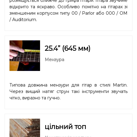
розміщується ближче до грифа гітари. Гітара звучиме
відкрито та яскраво. Особливо помітно на гітарах зі
зменшеним корпусом типу 00 / Parlor або 000 / OM
/ Auditorium.
25.4” (645 мм)
Мензура
Типова довжина мензури для гітар в стилі Martin.
Через вищий натяг струн такі інструменти звучать
чітко, виразно та гучно.
цільний топ