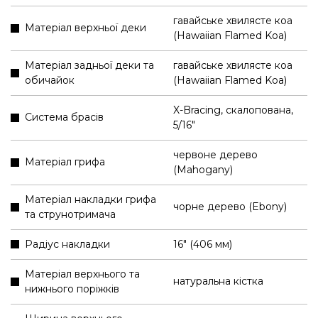
гавайське хвилясте коа
Матеріал верхньої деки
(Hawaiian Flamed Koa)
Матеріал задньої деки та
гавайське хвилясте коа
обичайок
(Hawaiian Flamed Koa)
X-Bracing, скалопована,
Система брасів
5/16"
червоне дерево
Матеріал грифа
(Mahogany)
Матеріал накладки грифа
чорне дерево (Ebony)
та струнотримача
Радіус накладки
16" (406 мм)
Матеріал верхнього та
натуральна кістка
нижнього поріжків