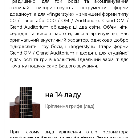
Традиційно, для гри боєм та акомпанування
зазвичай використовують інструменти форми
дредноут, а для «fingerstyle» – зменшені форми типу
00 / Parlor або 000 / OM / Auditorium. Grand OM /
Grand Auditorium об'єднує ці два світи. Об'єм, чіткі
середні та високі частоти, якісна артикуляція; має
оригінальний акустичний характер, однаково добре
підкреслить і гру боєм, і «fingerstyle». Гітари форми
Grand OM / Grand Auditorium підходять для студійної
діяльності та гри в колективі. Ідеальний варіант для
початку пошуку саме Вашого звучання.
на 14 ладу
Кріплення грифа (лад)
При такому виді кріплення отвір резонатора