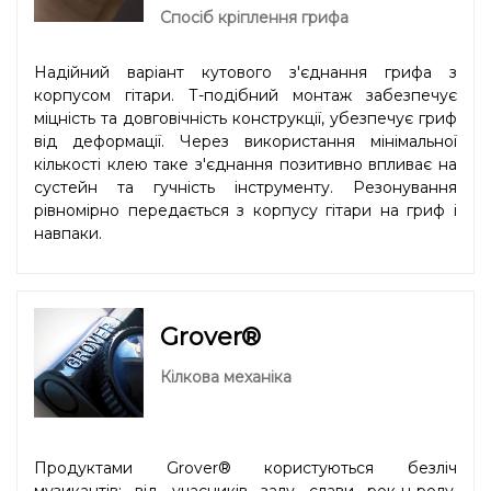
Спосіб кріплення грифа
Надійний варіант кутового з'єднання грифа з
корпусом гітари. Т-подібний монтаж забезпечує
міцність та довговічність конструкції, убезпечує гриф
від деформації. Через використання мінімальної
кількості клею таке з'єднання позитивно впливає на
сустейн та гучність інструменту. Резонування
рівномірно передається з корпусу гітари на гриф і
навпаки.
Grover®
Кілкова механіка
Продуктами Grover® користуються безліч
музикантів: від учасників залу слави рок-н-ролу,