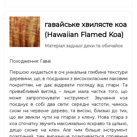
гавайське хвилясте коа
(Hawaiian Flamed Koa)
Матеріал задньої деки та обичайок
Походження: Гаваї
Першою кидається в очі унікальна глибина текстури
деревини, що, в поєднанні з висококласним лаковим
покриттям, не дає відірвати погляду від гітари. Та
привабливий вигляд – лише мала частка того, що
може запропонувати інструмент. Звучання кoa
поєднує в собі два світи: середні частоти, чимось
схожі на червоне дерево, та високі, близькі до тих,
що ви звикли чути на гітарах з клену. Нова гітара з
коа спочатку звучить максимально яскраво та щільно,
дещо схоже на клен. Але чим більше інструмент
розіграний, тим виразніше розкривається справжня