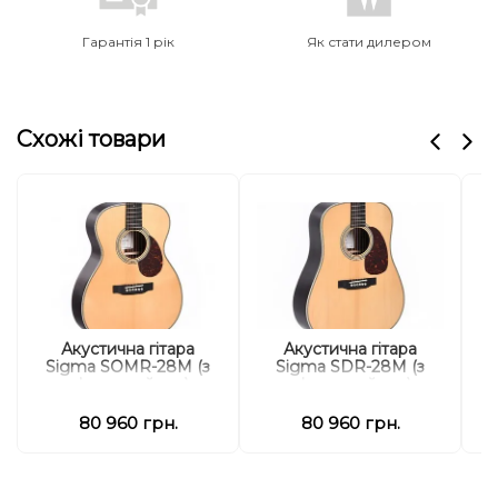
Гарантія 1 рік
Як стати дилером
Схожі товари
Акустична гітара
Акустична гітара
Sigma SOMR-28M (з
Sigma SDR-28M (з
S
м'яким кейсом)
м'яким кейсом)
80 960 грн.
80 960 грн.