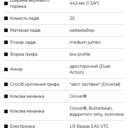
Ширина верхнього
44,5 мм (1-3/4″)
поріжка
Кількість ладів
20
Матеріал ладів
нейзильбер
Розмір ладів
medium jumbo
Форма грифа
low profile
двосторонній (Dual-
Анкер
Action)
Спосіб кріплення грифа
"хвіст ластівки" (Dovetail)
Кілкова механіка
Grover®
Grover®, Butterbean,
Кілкова механіка
відкритого типу, золочена
Електроніка
LR Baggs EAS-VTC