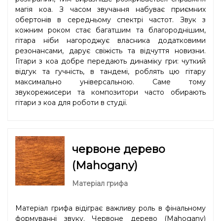
магія коа. З часом звучання набуває приємних
обертонів в середньому спектрі частот. Звук з
кожним роком стає багатшим та благороднішим,
гітара ніби нагороджує власника додатковими
резонансами, дарує свіжість та відчуття новизни.
Гітари з коа добре передають динаміку гри: чуткий
відгук та гучність, в тандемі, роблять цю гітару
максимально універсальною. Саме тому
звукорежисери та композитори часто обирають
гітари з коа для роботи в студії.
червоне дерево
(Mahogany)
Матеріал грифа
Матеріал грифа відіграє важливу роль в фінальному
формуванні звуку. Червоне дерево (Mahogany)