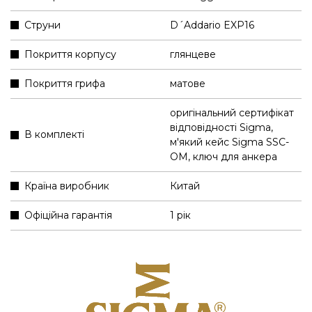
Струни
D´Addario EXP16
Покриття корпусу
глянцеве
Покриття грифа
матове
оригінальний сертифікат
відповідності Sigma
,
В комплекті
м'який кейс Sigma SSC-
OM
,
ключ для анкера
Країна виробник
Китай
Офіційна гарантія
1 рік