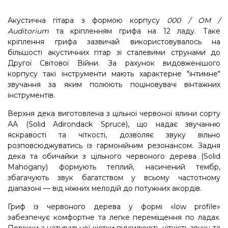
Акустична гітара з формою корпусу
000 / OM /
Auditorium
та кріпленням грифа на 12 ладу. Таке
кріплення грифа зазвичай використовувалось на
більшості акустичних гітар зі сталевими струнами до
Другої Світової Війни. За рахунок видовженішого
корпусу такі інструменти мають характерне "інтимне"
звучання за яким полюють поціновувачі вінтажних
інструментів.
Верхня дека виготовлена з цільної червоної ялини сорту
АА (Solid Adirondack Spruce), що надає звучанню
яскравості та чіткості, дозволяє звуку вільно
розповсюджуватись із гармонійним резонансом. Задня
дека та обичайки з цільного червоного дерева (Solid
Mahogany) формують теплий, насичений тембр,
збагачують звук багатством у всьому частотному
діапазоні — від ніжних мелодій до потужних акордів.
Гриф із червоного дерева у формі «low profile»
забезпечує комфортне та легке переміщення по ладах.