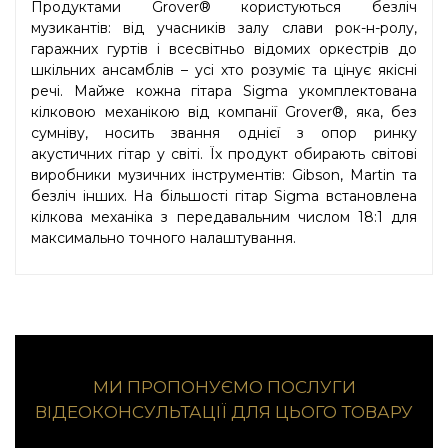
Продуктами Grover® користуються безліч
музикантів: від учасників залу слави рок-н-ролу,
гаражних гуртів і всесвітньо відомих оркестрів до
шкільних ансамблів – усі хто розуміє та цінує якісні
речі. Майже кожна гітара Sigma укомплектована
кілковою механікою від компанії Grover®, яка, без
сумніву, носить звання однієї з опор ринку
акустичних гітар у світі. Їх продукт обирають світові
виробники музичних інструментів: Gibson, Martin та
безліч інших. На більшості гітар Sigma встановлена
кілкова механіка з передавальним числом 18:1 для
максимально точного налаштування.
МИ ПРОПОНУЄМО ПОСЛУГИ
ВІДЕОКОНСУЛЬТАЦІЇ ДЛЯ ЦЬОГО ТОВАРУ