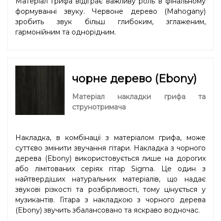
Матеріал грифа відіграє важливу роль в фінальному
формуванні звуку. Червоне дерево (Mahogany)
зробить звук більш глибоким, зглаженим,
гармонійним та однорідним.
чорне дерево (Ebony)
Матеріал накладки грифа та
струнотримача
Накладка, в комбінації з матеріалом грифа, може
суттєво змінити звучання гітари. Накладка з чорного
дерева (Ebony) використовується лише на дорогих
або лімітованих серіях гітар Sigma. Це один з
найтвердіших натуральних матеріалів, що надає
звукові різкості та розбірливості, тому цінується у
музикантів. Гітара з накладкою з чорного дерева
(Ebony) звучить збалансовано та яскраво водночас.