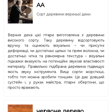
AA
Сорт деревини верхньої деки
Верхня дека цієї гітари виготовлена з деревини
високого сорту. Таку деревину відсортовують
вручну та оцінюють візуально – чи присутні
деформації, чи достатньо щільні та прямі волокна, чи
достатньо чітка та рівномірна текстура – візуальні
підказки вказують на потенційні звукові властивості
матеріалу. Правильно підібрана деревина підвищує
якість звуку інструмента. Вищі сорти жорсткіші,
тобто топ можна зробити тоншим. Це дає довший
сустейн і, у руках майстра, гітарні обертони, що
просто вражають.
червоне дерево