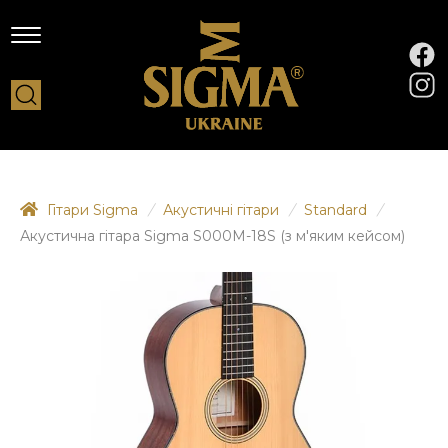
Гітари Sigma
/
Акустичні гітари
/
Standard
/
Акустична гітара Sigma S000M-18S (з м'яким кейсом)