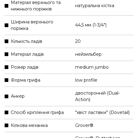
Матеріал верхнього та
натуральна кістка
нижнього поріжків
Ширина верхнього
44,5 мм (1-3/4″)
поріжка
Кількість ладів
20
Матеріал ладів
нейзильбер
Розмір ладів
medium jumbo
Форма грифа
low profile
двосторонній (Dual-
Анкер
Action)
Спосіб кріплення грифа
"хвіст ластівки" (Dovetail)
Кілкова механіка
Grover®