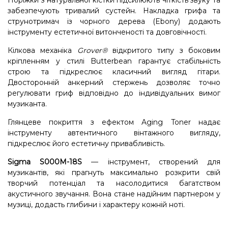
Поріжки з натуральної кістки підсилюють чіткість звуку та
забезпечують тривалий сустейн. Накладка грифа та
струнотримач із чорного дерева (Ebony) додають
інструменту естетичної витонченості та довговічності.
Кілкова механіка
Grover®
відкритого типу з боковим
кріпленням у стилі Butterbean гарантує стабільність
строю та підкреслює класичний вигляд гітари.
Двосторонній анкерний стержень дозволяє точно
регулювати гриф відповідно до індивідуальних вимог
музиканта.
Глянцеве покриття з ефектом Aging Toner надає
інструменту автентичного вінтажного вигляду,
підкреслює його естетичну привабливість.
Sigma S000M-18S
— інструмент, створений для
музикантів, які прагнуть максимально розкрити свій
творчий потенціал та насолодитися багатством
акустичного звучання. Вона стане надійним партнером у
музиці, додасть глибини і характеру кожній ноті.