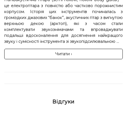
це електрогітара з повністю або частково порожнистим
корпусом. Історія цих інструментів починалась з
громіздких джазових “банок”, акустичних гітар з вигнутою
верхньою декою (арктоп), які з часом стали
комплектувати звукознімачами та впроваджувати
подальші вдосконалення для досягнення найкращого
звуку і сумісності інструмента зі звукопідсилювальною ...
Читати ›
Відгуки