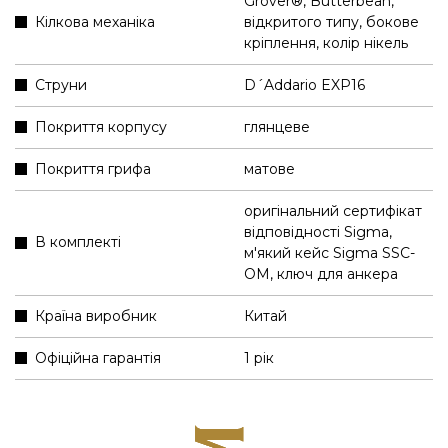
Grover®, Butterbean,
Кілкова механіка
відкритого типу, бокове
кріплення, колір нікель
Струни
D´Addario EXP16
Покриття корпусу
глянцеве
Покриття грифа
матове
оригінальний сертифікат
відповідності Sigma
,
В комплекті
м'який кейс Sigma SSC-
OM
,
ключ для анкера
Країна виробник
Китай
Офіційна гарантія
1 рік