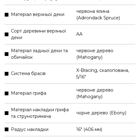
червона ялина
Матеріал верхньої деки
(Adirondack Spruce)
Сорт деревини верхньої
AA
деки
Матеріал задньої деки та
червоне дерево
обичайок
(Mahogany)
X-Bracing, скалопована,
Система брасів
5/16"
червоне дерево
Матеріал грифа
(Mahogany)
Матеріал накладки грифа
чорне дерево (Ebony)
та струнотримача
Радіус накладки
16" (406 мм)