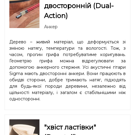
двосторонній (Dual-
Action)
Анкер
Дерево – живий матеріал, що деформується зі
зміною натягу, температури та вологості. Тож, з
часом, прогин грифа потребуватиме коригувань.
Геометрію грифа можна відрегулювати за
допомогою анкерного стержня. Усі акустичні гітари
Sigma мають двосторонні анкери. Вони працюють в
обидві сторони, добре тримають натяг, підходять
для будь-якої породи деревини, незалежно від
щільності матеріалу, і загалом є стабільнішими ніж
односторонні.
"хвіст ластівки"