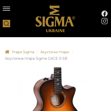
Гітари Sigma
/
Акустичні гітари
/
Акустична гітара Sigma GACE-3-SB