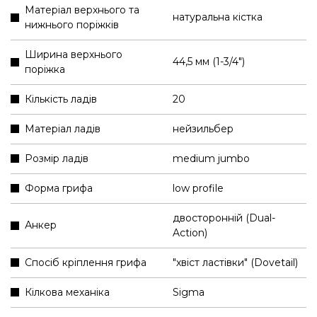
Матеріал верхнього та
натуральна кістка
нижнього поріжків
Ширина верхнього
44,5 мм (1-3/4″)
поріжка
Кількість ладів
20
Матеріал ладів
нейзильбер
Розмір ладів
medium jumbo
Форма грифа
low profile
двосторонній (Dual-
Анкер
Action)
Спосіб кріплення грифа
"хвіст ластівки" (Dovetail)
Кілкова механіка
Sigma