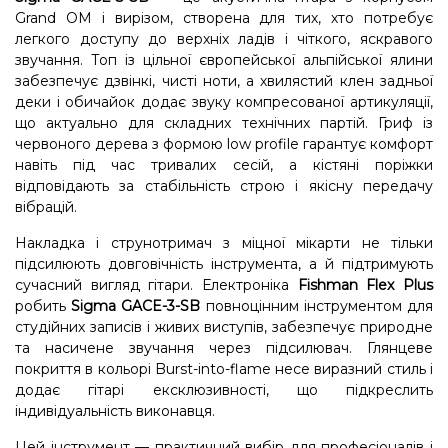
Grand OM і вирізом, створена для тих, хто потребує
легкого доступу до верхніх ладів і чіткого, яскравого
звучання. Топ із цільної європейської альпійської ялини
забезпечує дзвінкі, чисті ноти, а хвилястий клен задньої
деки і обичайок додає звуку компресованої артикуляції,
що актуально для складних технічних партій. Гриф із
червоного дерева з формою low profile гарантує комфорт
навіть під час тривалих сесій, а кістяні поріжки
відповідають за стабільність строю і якісну передачу
вібрацій.
Накладка і струнотримач з міцної мікарти не тільки
підсилюють довговічність інструмента, а й підтримують
сучасний вигляд гітари. Електроніка
Fishman Flex Plus
робить
Sigma GACE-3-SB
повноцінним інструментом для
студійних записів і живих виступів, забезпечує природне
та насичене звучання через підсилювач. Глянцеве
покриття в кольорі Burst-into-flame несе виразний стиль і
додає гітарі ексклюзивності, що підкреслить
індивідуальність виконавця.
Цей інструмент — практичний вибір для професіоналів і