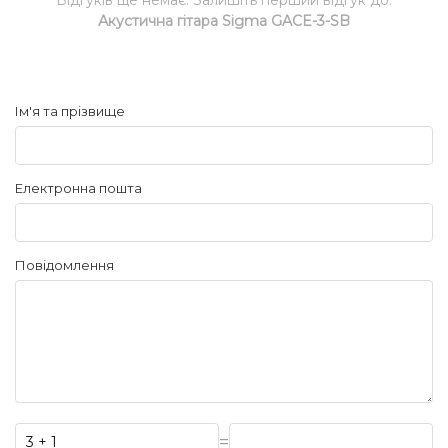
Відгуків ще немає. Залишіть перший відгук до:
Акустична гітара Sigma GACE-3-SB
Ім'я та прізвище
Електронна пошта
Повідомлення
=