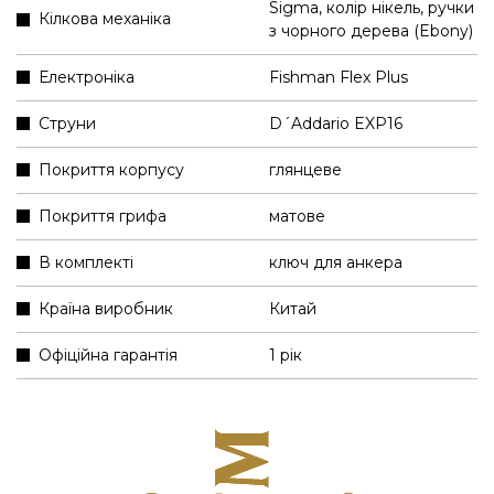
Sigma, колір нікель, ручки
Кілкова механіка
з чорного дерева (Ebony)
Електроніка
Fishman Flex Plus
Струни
D´Addario EXP16
Покриття корпусу
глянцеве
Покриття грифа
матове
В комплекті
ключ для анкера
Країна виробник
Китай
Офіційна гарантія
1 рік