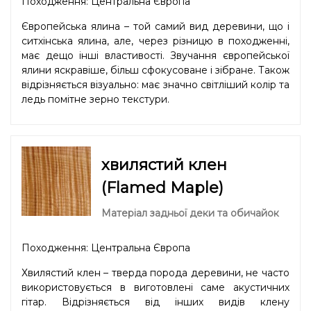
Походження: Центральна Європа
Європейська ялина – той самий вид деревини, що і
ситхінська ялина, але, через різницю в походженні,
має дещо інші властивості. Звучання європейської
ялини яскравіше, більш сфокусоване і зібране. Також
відрізняється візуально: має значно світліший колір та
ледь помітне зерно текстури.
хвилястий клен
(Flamed Maple)
Матеріал задньої деки та обичайок
Походження: Центральна Європа
Хвилястий клен – тверда порода деревини, не часто
використовується в виготовлені саме акустичних
гітар. Відрізняється від інших видів клену