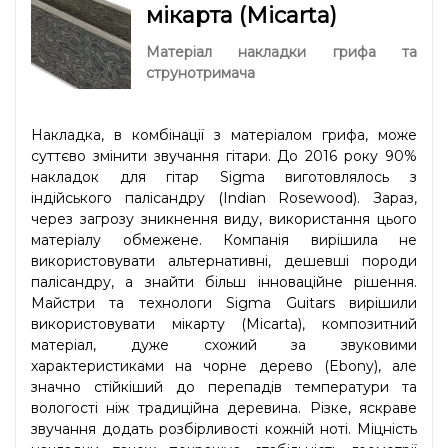
мікарта (Micarta)
Матеріал накладки грифа та
струнотримача
Накладка, в комбінації з матеріалом грифа, може
суттєво змінити звучання гітари. До 2016 року 90%
накладок для гітар Sigma виготовлялось з
індійського палісандру (Indian Rosewood). Зараз,
через загрозу зникнення виду, використання цього
матеріалу обмежене. Компанія вирішила не
використовувати альтернативні, дешевші породи
палісандру, а знайти більш інноваційне рішення.
Майстри та технологи Sigma Guitars вирішили
використовувати мікарту (Micarta), композитний
матеріал, дуже схожий за звуковими
характеристиками на чорне дерево (Ebony), але
значно стійкіший до перепадів температури та
вологості ніж традиційна деревина. Різке, яскраве
звучання додать розбірливості кожній ноті. Міцність