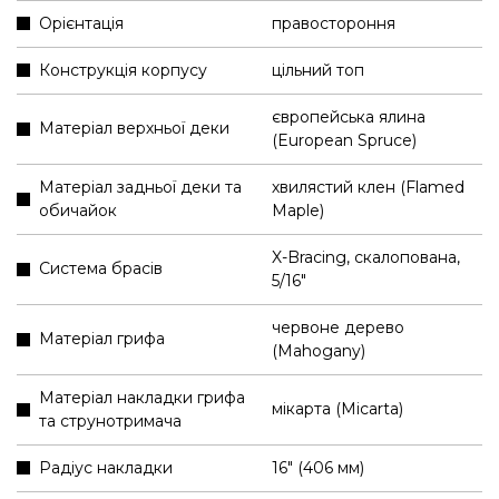
Орієнтація
правостороння
Конструкція корпусу
цільний топ
європейська ялина
Матеріал верхньої деки
(European Spruce)
Матеріал задньої деки та
хвилястий клен (Flamed
обичайок
Maple)
X-Bracing, скалопована,
Система брасів
5/16"
червоне дерево
Матеріал грифа
(Mahogany)
Матеріал накладки грифа
мікарта (Micarta)
та струнотримача
Радіус накладки
16" (406 мм)