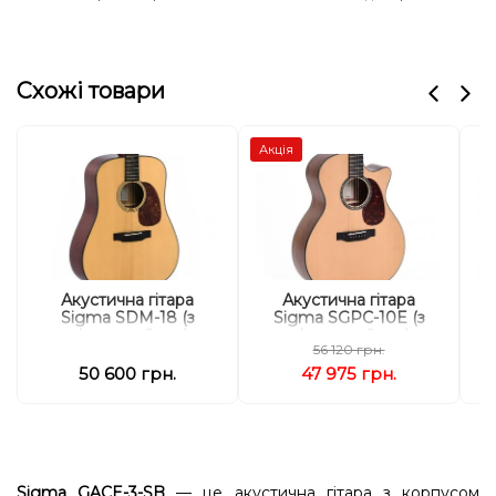
Схожі товари
Акція
Акустична гітара
Акустична гітара
Sigma SDM-18 (з
Sigma SGPC-10E (з
S
м'яким кейсом)
м'яким кейсом)
56 120 грн.
50 600 грн.
47 975 грн.
Sigma GACE-3-SB
— це акустична гітара з корпусом