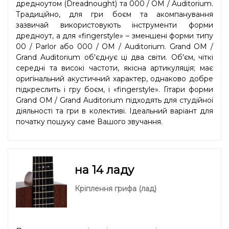
дредноутом (Dreadnought) та 000 / OM / Auditorium.
Традиційно, для гри боєм та акомпанування
зазвичай використовують інструменти форми
дредноут, а для «fingerstyle» – зменшені форми типу
00 / Parlor або 000 / OM / Auditorium. Grand OM /
Grand Auditorium об'єднує ці два світи. Об'єм, чіткі
середні та високі частоти, якісна артикуляція; має
оригінальний акустичний характер, однаково добре
підкреслить і гру боєм, і «fingerstyle». Гітари форми
Grand OM / Grand Auditorium підходять для студійної
діяльності та гри в колективі. Ідеальний варіант для
початку пошуку саме Вашого звучання.
на 14 ладу
Кріплення грифа (лад)