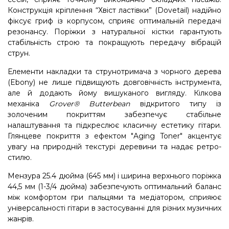
Конструкція кріплення “Хвіст ластівки” (Dovetail) надійно
фіксує гриф із корпусом, сприяє оптимальній передачі
резонансу. Поріжки з натуральної кістки гарантують
стабільність строю та покращують передачу вібрацій
струн.
Елементи накладки та струнотримача з чорного дерева
(Ebony) не лише підвищують довговічність інструмента,
але й додають йому вишуканого вигляду. Кілкова
механіка
Grover® Butterbean
відкритого типу із
золоченим покриттям забезпечує стабільне
налаштування та підкреслює класичну естетику гітари.
Глянцеве покриття з ефектом "Aging Toner" акцентує
увагу на природній текстурі деревини та надає ретро-
стилю.
Мензура 25.4 дюйма (645 мм) і ширина верхнього поріжка
44,5 мм (1-3/4 дюйма) забезпечують оптимальний баланс
між комфортом гри пальцями та медіатором, сприяює
універсальності гітари в застосуванні для різних музичних
жанрів.