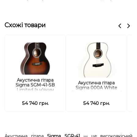
Схожі товари
Акустична гітара
Акустична гітара
Sigma SGM-41-SB
Sigma 000A White
Limited (з м'яким
Pearl (з м'яким кейсом)
кейсом)
54 740 грн.
54 740 грн.
Акустична гітара
Sigma SGR-41
— це високоякісний