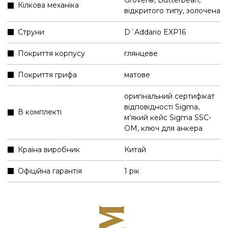
Кілкова механіка
відкритого типу, золочена
Струни
D´Addario EXP16
Покриття корпусу
глянцеве
Покриття грифа
матове
оригінальний сертифікат
відповідності Sigma
,
В комплекті
м'який кейс Sigma SSC-
OM
,
ключ для анкера
Країна виробник
Китай
Офіційна гарантія
1 рік