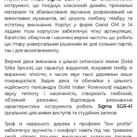
інструмент, що поєднує класичний дизайн, преміальні
матеріали та збалансоване звучання, розрахований на
вимогливих музикантів, які цінують глибину тембру та
естетику виконання. Корпус у формі Grand OM із 14
ладами поза корпусом забезпечує чітку артикуляцію,
багатство обертонів і насичені верхні частоти, що робить
цю гітару універсальним рішенням як для сольних партій,
так і для акомпанементу.
Верхня дека виконана з цільної ситхінської ялини (Solid
Sitka Spruce), що гарантує відкритий, яскравий тембр із
виразною чіткістю, з часом звук такої деревини лише
покращується. Задня дека та обичайки з цільного
індійського палісандра (Solid Indian Rosewood) надають
звуку теплоту і насиченість, створюють глибокий,
об’ємний резонанс. Відповідна резонансна
характеристика інструмента робить
Sigma SGR-41
ідеальною для живих виступів та студійних записів.
Гриф із червоного дерева з профілем “low profile”
забезпечує зручність і комфорт навіть під час тривалих
сесій, сприяє точному виконанню складних пасажів.