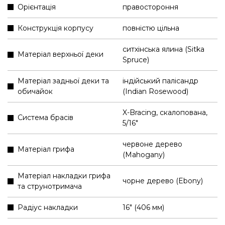
Орієнтація
правостороння
Конструкція корпусу
повністю цільна
ситхінська ялина (Sitka
Матеріал верхньої деки
Spruce)
Матеріал задньої деки та
індійський палісандр
обичайок
(Indian Rosewood)
X-Bracing, скалопована,
Система брасів
5/16"
червоне дерево
Матеріал грифа
(Mahogany)
Матеріал накладки грифа
чорне дерево (Ebony)
та струнотримача
Радіус накладки
16" (406 мм)