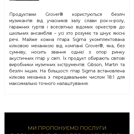
Продуктами Grover® користуються безліч
музикантів: від учасників залу слави рок-н-ролу,
гаражних гуртів і всесвітньо відомих оркестрів до
шкільних ансамблів – усі хто розуміє та цінує якісні
речі. Майже кожна гітара Sigma укомплектована
кілковою механікою від компанії Grover®, яка, без
сумніву, носить звання однієї з опор ринку
акустичних гітар у світі. Їх продукт обирають світові
виробники музичних інструментів: Gibson, Martin та
безліч інших. На більшості гітар Sigma встановлена
кілкова механіка з передавальним числом 18:1 для
максимально точного налаштування.
МИ ПРОПОНУЄМО ПОСЛУГИ