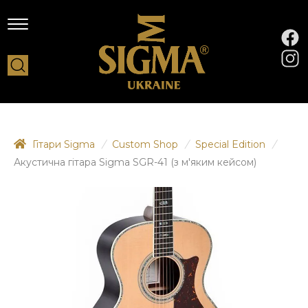
Гітари Sigma
/
Custom Shop
/
Special Edition
/
Акустична гітара Sigma SGR-41 (з м'яким кейсом)