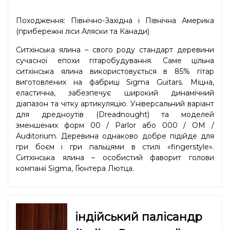
Походження: Північно-Західна і Північна Америка
(прибережні ліси Аляски та Канади)
Ситхінська ялина – свого роду стандарт деревини
сучасної епохи гітаробудування. Саме цільна
ситхінська ялина використовується в 85% гітар
виготовлених на фабриці Sigma Guitars. Міцна,
еластична, забезпечує широкий динамічний
діапазон та чітку артикуляцію. Універсальний варіант
для дредноутів (Dreadnought) та моделей
зменшених форм 00 / Parlor або 000 / OM /
Auditorium. Деревина однаково добре підійде для
гри боєм і гри пальцями в стилі «fingerstyle».
Ситхінська ялина – особистий фаворит голови
компанії Sigma, Ґюнтера Лютца.
індійський палісандр