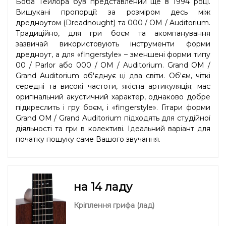
Боба Тейлора був представлений ще в 1994 році.
Вишукані пропорції: за розміром десь між
дредноутом (Dreadnought) та 000 / OM / Auditorium.
Традиційно, для гри боєм та акомпанування
зазвичай використовують інструменти форми
дредноут, а для «fingerstyle» – зменшені форми типу
00 / Parlor або 000 / OM / Auditorium. Grand OM /
Grand Auditorium об'єднує ці два світи. Об'єм, чіткі
середні та високі частоти, якісна артикуляція; має
оригінальний акустичний характер, однаково добре
підкреслить і гру боєм, і «fingerstyle». Гітари форми
Grand OM / Grand Auditorium підходять для студійної
діяльності та гри в колективі. Ідеальний варіант для
початку пошуку саме Вашого звучання.
на 14 ладу
Кріплення грифа (лад)