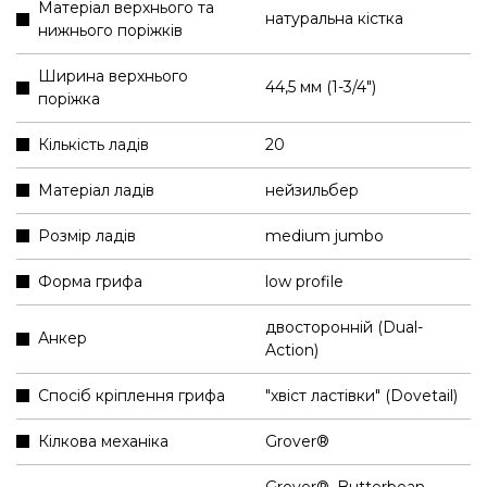
Матеріал верхнього та
натуральна кістка
нижнього поріжків
Ширина верхнього
44,5 мм (1-3/4″)
поріжка
Кількість ладів
20
Матеріал ладів
нейзильбер
Розмір ладів
medium jumbo
Форма грифа
low profile
двосторонній (Dual-
Анкер
Action)
Спосіб кріплення грифа
"хвіст ластівки" (Dovetail)
Кілкова механіка
Grover®
Grover®, Butterbean,