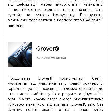
від деформації. Через використання мінімальної
кількості клею таке з'єднання позитивно впливає на
сустейн та гучність інструменту. Резонування
рівномірно передається з корпусу гітари на гриф і
навпаки.
Grover®
Кілкова механіка
Продуктами Grover® користуються безліч
музикантів: від учасників залу слави рок-н-ролу,
гаражних гуртів і всесвітньо відомих оркестрів до
шкільних ансамблів – усі хто розуміє та цінує якісні
речі. Майже кожна гітара Sigma укомплектована
кілковою механікою від компанії Grover®, яка, без
сумніву, носить звання однієї з опор ринку