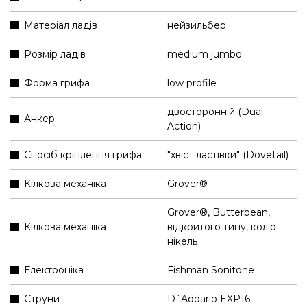
Матеріал ладів
нейзильбер
Розмір ладів
medium jumbo
Форма грифа
low profile
двосторонній (Dual-
Анкер
Action)
Спосіб кріплення грифа
"хвіст ластівки" (Dovetail)
Кілкова механіка
Grover®
Grover®, Butterbean,
Кілкова механіка
відкритого типу, колір
нікель
Електроніка
Fishman Sonitone
Струни
D´Addario EXP16