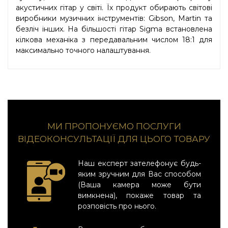
акустичних гітар у світі. Їх продукт обирають світові
виробники музичних інструментів: Gibson, Martin та
безліч інших. На більшості гітар Sigma встановлена
кілкова механіка з передавальним числом 18:1 для
максимально точного налаштування.
МИ ПРОПОНУЄМО ПОСЛУГИ
ВІДЕОКОНСУЛЬТАЦІЇ ДЛЯ ЦЬОГО ТОВАРУ
Наш експерт зателефонує будь-
яким зручним для Вас способом
(Ваша камера може бути
вимкнена), покаже товар та
розповість про нього.