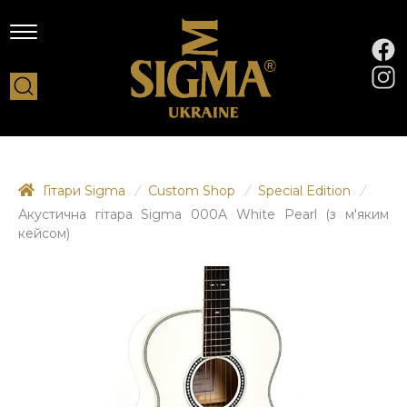
Гітари Sigma
/
Custom Shop
/
Special Edition
/
Акустична гітара Sigma 000A White Pearl (з м'яким
кейсом)