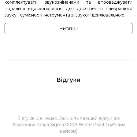
комплектувати звукознімачами та впроваджувати
подальші вдосконалення для досягнення найкращого
звуку і сумісності інструмента зі звукопідсилювальною ...
Читати ›
Відгуки
Відгуків ще немає. Залишіть перший відгук до:
Акустична гітара Sigma 000A White Pearl (з м'яким
кейсом)