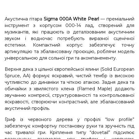
Акустична гітара
Sigma 000A White Pearl
— преміальний
інструмент з корпусом 000-14 лад, створений для
музикантів, які працюють із деталізованим акустичним
звуком і водночас потребують виразної сценічної
естетики. Компактний корпус забезпечує точну
артикуляцію та збалансовану проєкцію, роблячи модель
універсальною для сольної гри та акомпанементу.
Верхня дека з цільної європейської ялини (Solid European
Spruce, AA) формує яскравий, чистий тембр із високою
чутливістю до динаміки та чіткою атакою. Задня дека та
обичайки з хвилястого клена (Flamed Maple) додають
звучанню компресії, структурованості та контрольованої
яскравості, створюючи контрастний, але збалансований
акустичний профіль.
Гриф із червоного дерева у профілі “low profile”
забезпечує комфортну постановку руки та зручність під
час тривалої гри. Кріплення типу “dovetail” підсилює