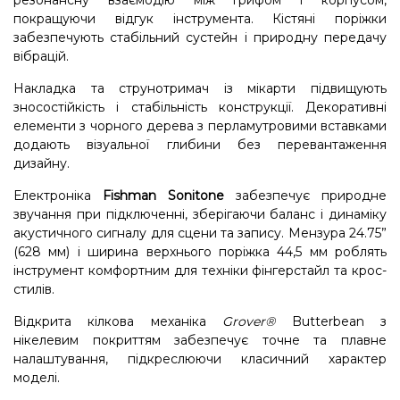
резонансну взаємодію між грифом і корпусом,
покращуючи відгук інструмента. Кістяні поріжки
забезпечують стабільний сустейн і природну передачу
вібрацій.
Накладка та струнотримач із мікарти підвищують
зносостійкість і стабільність конструкції. Декоративні
елементи з чорного дерева з перламутровими вставками
додають візуальної глибини без перевантаження
дизайну.
Електроніка
Fishman Sonitone
забезпечує природне
звучання при підключенні, зберігаючи баланс і динаміку
акустичного сигналу для сцени та запису. Мензура 24.75”
(628 мм) і ширина верхнього поріжка 44,5 мм роблять
інструмент комфортним для техніки фінгерстайл та крос-
стилів.
Відкрита кілкова механіка
Grover®
Butterbean з
нікелевим покриттям забезпечує точне та плавне
налаштування, підкреслюючи класичний характер
моделі.