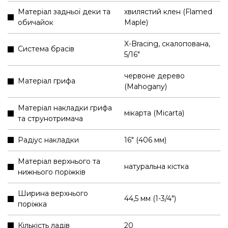
Матеріал задньої деки та
хвилястий клен (Flamed
обичайок
Maple)
X-Bracing, скалопована,
Система брасів
5/16"
червоне дерево
Матеріал грифа
(Mahogany)
Матеріал накладки грифа
мікарта (Micarta)
та струнотримача
Радіус накладки
16" (406 мм)
Матеріал верхнього та
натуральна кістка
нижнього поріжків
Ширина верхнього
44,5 мм (1-3/4″)
поріжка
Кількість ладів
20