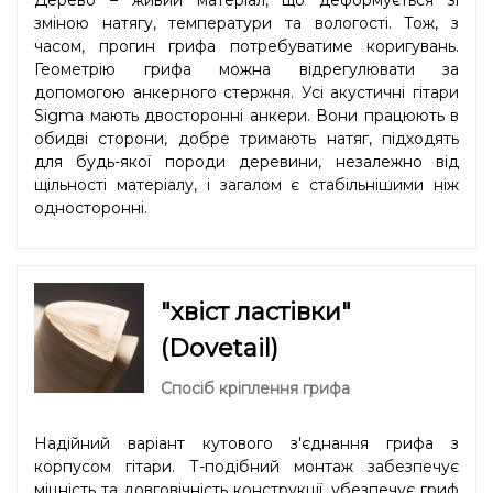
зміною натягу, температури та вологості. Тож, з
часом, прогин грифа потребуватиме коригувань.
Геометрію грифа можна відрегулювати за
допомогою анкерного стержня. Усі акустичні гітари
Sigma мають двосторонні анкери. Вони працюють в
обидві сторони, добре тримають натяг, підходять
для будь-якої породи деревини, незалежно від
щільності матеріалу, і загалом є стабільнішими ніж
односторонні.
"хвіст ластівки"
(Dovetail)
Спосіб кріплення грифа
Надійний варіант кутового з'єднання грифа з
корпусом гітари. Т-подібний монтаж забезпечує
міцність та довговічність конструкції, убезпечує гриф