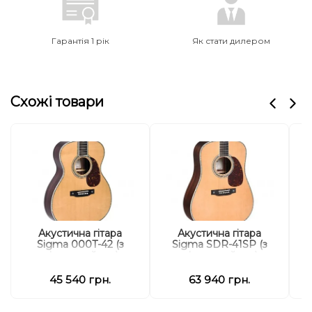
Гарантія 1 рік
Як стати дилером
Схожі товари
Акустична гітара
Акустична гітара
Sigma 000T-42 (з
Sigma SDR-41SP (з
S
м'яким кейсом)
м'яким кейсом)
45 540 грн.
63 940 грн.