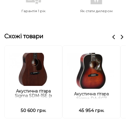
Гарантія 1 рік
Як стати дилером
Схожі товари
Акустична гітара
Акустична гітара
Sigma SDM-15E (з
S
Sigma DA-SG7
м'яким кейсом)
50 600 грн.
45 954 грн.