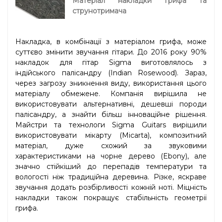
Матеріал накладки грифа та
струнотримача
Накладка, в комбінації з матеріалом грифа, може
суттєво змінити звучання гітари. До 2016 року 90%
накладок для гітар Sigma виготовлялось з
індійського палісандру (Indian Rosewood). Зараз,
через загрозу зникнення виду, використання цього
матеріалу обмежене. Компанія вирішила не
використовувати альтернативні, дешевші породи
палісандру, а знайти більш інноваційне рішення.
Майстри та технологи Sigma Guitars вирішили
використовувати мікарту (Micarta), композитний
матеріал, дуже схожий за звуковими
характеристиками на чорне дерево (Ebony), але
значно стійкіший до перепадів температури та
вологості ніж традиційна деревина. Різке, яскраве
звучання додать розбірливості кожній ноті. Міцність
накладки також покращує стабільність геометрії
грифа.