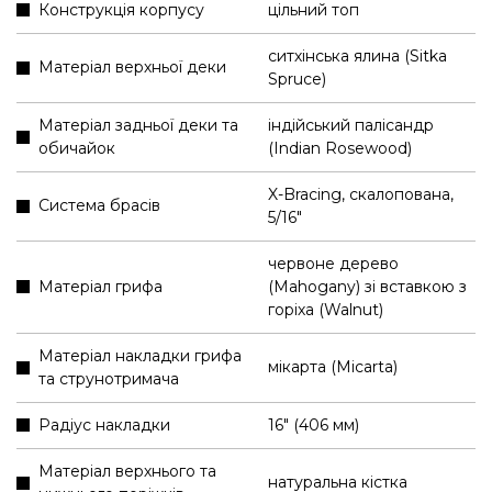
Конструкція корпусу
цільний топ
ситхінська ялина (Sitka
Матеріал верхньої деки
Spruce)
Матеріал задньої деки та
індійський палісандр
обичайок
(Indian Rosewood)
X-Bracing, скалопована,
Система брасів
5/16"
червоне дерево
Матеріал грифа
(Mahogany) зі вставкою з
горіха (Walnut)
Матеріал накладки грифа
мікарта (Micarta)
та струнотримача
Радіус накладки
16" (406 мм)
Матеріал верхнього та
натуральна кістка