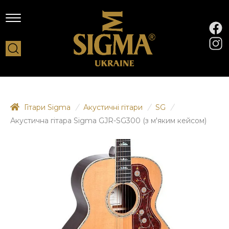
Гітари Sigma
/
Акустичні гітари
/
SG
/
Акустична гітара Sigma GJR-SG300 (з м'яким кейсом)