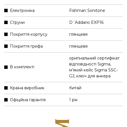
Електроніка
Fishman Sonitone
Струни
D´Addario EXP16
Покриття корпусу
глянцеве
Покриття грифа
глянцеве
оригінальний сертифікат
відповідності Sigma
,
В комплекті
м’який кейс Sigma SSC-
GJ
,
ключ для анкера
Країна виробник
Китай
Офіційна гарантія
1 рік