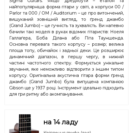
Sigma Guitars. Якщо дредноути – еталон та
найпопулярніша форма гітари у світі, а корпуси 00 /
Parlor та 000 / OM / Auditorium – це про витончений,
вишуканий зовнішній вигляд, то ґренд джамбо
(Grand Jumbo) – це гучність та зухвалість. Ви напевно
бачили такі моделі в руках відомих гітаристів: Ноеля
Галлаґера, Боба Ділана або Піта Тауншенда.
Основна перевага такого корпусу – розмір; велика
площа топу, обичайок і задньої деки. Це розширює
динамічний діапазон, в першу чергу, в нижній
частині частотного спектру. Формується унікальне
звучання, яке неможливо відтворити з іншим типом
корпусу. Оригінальна акустична гітара форми ґренд
джамбо (Grand Jumbo) була випущена компанією
Gibson ще у 1937 році. Інструмент ідеально підходить
для гри ритму або акомпанування.
на 14 ладу
Кріплення грифа (лад)