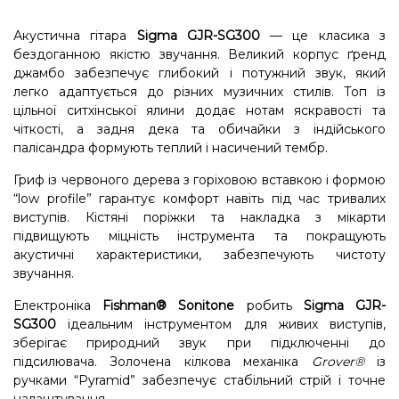
Акустична гітара
Sigma GJR-SG300
— це класика з
бездоганною якістю звучання. Великий корпус ґренд
джамбо забезпечує глибокий і потужний звук, який
легко адаптується до різних музичних стилів. Топ із
цільної ситхінської ялини додає нотам яскравості та
чіткості, а задня дека та обичайки з індійського
палісандра формують теплий і насичений тембр.
Гриф із червоного дерева з горіховою вставкою і формою
“low profile” гарантує комфорт навіть під час тривалих
виступів. Кістяні поріжки та накладка з мікарти
підвищують міцність інструмента та покращують
акустичні характеристики, забезпечують чистоту
звучання.
Електроніка
Fishman® Sonitone
робить
Sigma GJR-
SG300
ідеальним інструментом для живих виступів,
зберігає природний звук при підключенні до
підсилювача. Золочена кілкова механіка
Grover®
із
ручками “Pyramid” забезпечує стабільний стрій і точне