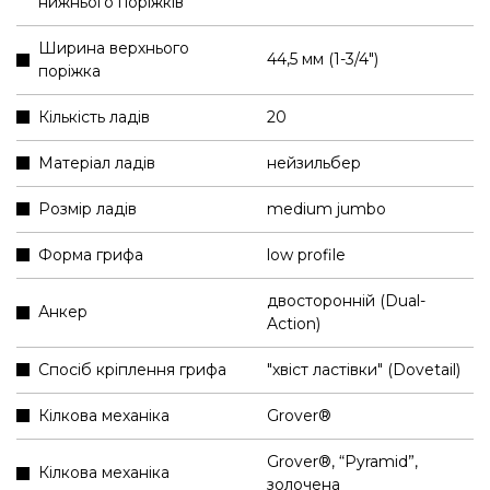
нижнього поріжків
Ширина верхнього
44,5 мм (1-3/4″)
поріжка
Кількість ладів
20
Матеріал ладів
нейзильбер
Розмір ладів
medium jumbo
Форма грифа
low profile
двосторонній (Dual-
Анкер
Action)
Спосіб кріплення грифа
"хвіст ластівки" (Dovetail)
Кілкова механіка
Grover®
Grover®, “Pyramid”,
Кілкова механіка
золочена