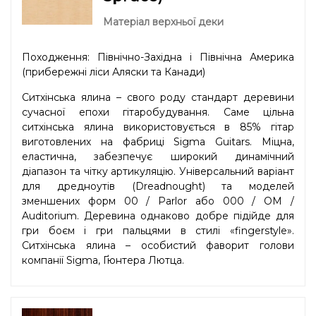
Матеріал верхньої деки
Походження: Північно-Західна і Північна Америка
(прибережні ліси Аляски та Канади)
Ситхінська ялина – свого роду стандарт деревини
сучасної епохи гітаробудування. Саме цільна
ситхінська ялина використовується в 85% гітар
виготовлених на фабриці Sigma Guitars. Міцна,
еластична, забезпечує широкий динамічний
діапазон та чітку артикуляцію. Універсальний варіант
для дредноутів (Dreadnought) та моделей
зменшених форм 00 / Parlor або 000 / OM /
Auditorium. Деревина однаково добре підійде для
гри боєм і гри пальцями в стилі «fingerstyle».
Ситхінська ялина – особистий фаворит голови
компанії Sigma, Ґюнтера Лютца.