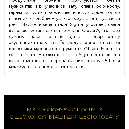
Продуктами Grover® користуються безліч
музикантів: від учасників залу слави рок-н-ролу,
гаражних гуртів і всесвітньо відомих оркестрів до
шкільних ансамблів – усі хто розуміє та цінує якісні
речі. Майже кожна гітара Sigma укомплектована
кілковою механікою від компанії Grover®, яка, без
сумніву, носить звання однієї з опор ринку
акустичних гітар у світі. Їх продукт обирають світові
виробники музичних інструментів: Gibson, Martin та
безліч інших. На більшості гітар Sigma встановлена
кілкова механіка з передавальним числом 18:1 для
максимально точного налаштування.
МИ ПРОПОНУЄМО ПОСЛУГИ
ВІДЕОКОНСУЛЬТАЦІЇ ДЛЯ ЦЬОГО ТОВАРУ