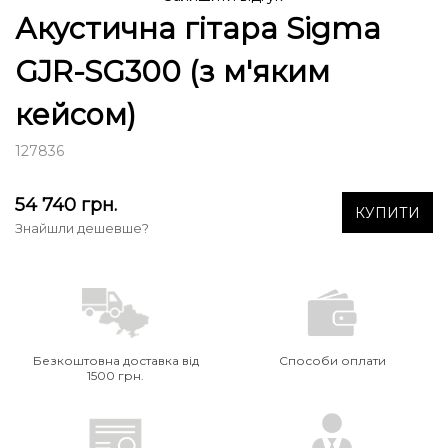
Акустична гітара Sigma
GJR-SG300 (з м'яким
кейсом)
127836
54 740
грн.
КУПИТИ
Знайшли дешевше?
Безкоштовна доставка від
Способи оплати
1500 грн.