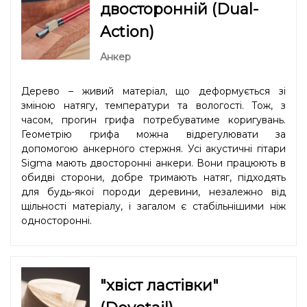
двосторонній (Dual-
Action)
Анкер
Дерево – живий матеріал, що деформується зі
зміною натягу, температури та вологості. Тож, з
часом, прогин грифа потребуватиме коригувань.
Геометрію грифа можна відрегулювати за
допомогою анкерного стержня. Усі акустичні гітари
Sigma мають двосторонні анкери. Вони працюють в
обидві сторони, добре тримають натяг, підходять
для будь-якої породи деревини, незалежно від
щільності матеріалу, і загалом є стабільнішими ніж
односторонні.
"хвіст ластівки"