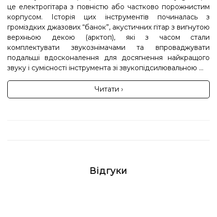
це електрогітара з повністю або частково порожнистим
корпусом. Історія цих інструментів починалась з
громіздких джазових “банок”, акустичних гітар з вигнутою
верхньою декою (арктоп), які з часом стали
комплектувати звукознімачами та впроваджувати
подальші вдосконалення для досягнення найкращого
звуку і сумісності інструмента зі звукопідсилювальною ...
Читати ›
Відгуки