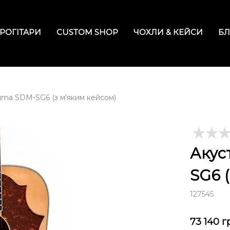
РОГІТАРИ
CUSTOM SHOP
ЧОХЛИ & КЕЙСИ
БЛ
igma SDM-SG6 (з м'яким кейсом)
Акус
SG6 
127545
73 140
г