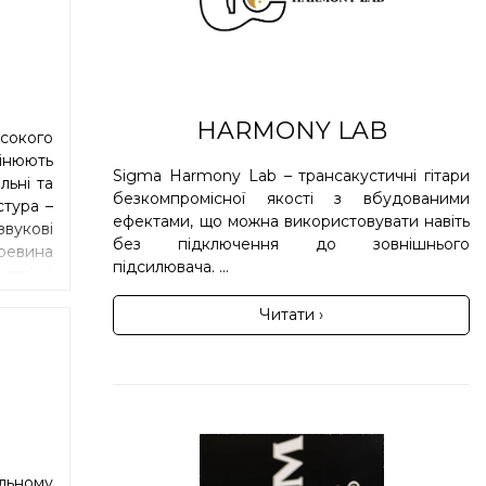
HARMONY LAB
исокого
інюють
Sigma Harmony Lab – трансакустичні гітари
льні та
безкомпромісної якості з вбудованими
стура –
ефектами, що можна використовувати навіть
вукові
без підключення до зовнішнього
ревина
підсилювача. ...
сткіші,
устейн
Читати ›
ють.
льному