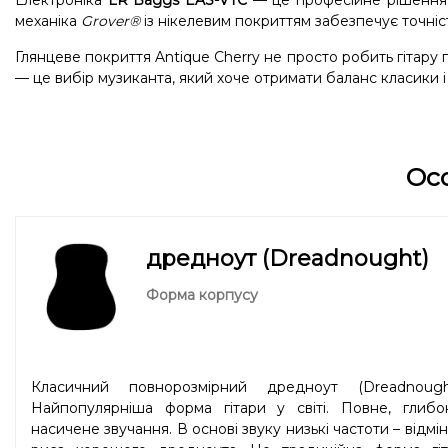
Електроніка
LR Baggs EAS-VTC
— це професійне рішення д
механіка
Grover®
із нікелевим покриттям забезпечує точніст
Глянцеве покриття Antique Cherry не просто робить гітару п
— це вибір музиканта, який хоче отримати баланс класики і
Ос
дредноут (Dreadnought)
Форма корпусу
Класичний повнорозмірний дредноут (Dreadnought
Найпопулярніша форма гітари у світі. Повне, глибок
насичене звучання. В основі звуку низькі частоти – відмі