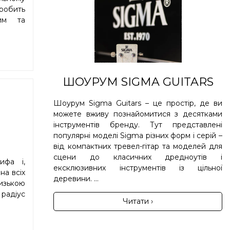
робить
ним та
ШОУРУМ SIGMA GUITARS
Шоурум Sigma Guitars – це простір, де ви
можете вживу познайомитися з десятками
інструментів бренду. Тут представлені
популярні моделі Sigma різних форм і серій –
від компактних тревел-гітар та моделей для
сцени до класичних дредноутів і
ифа і,
ексклюзивних інструментів із цільної
 на всіх
деревини. ...
низькою
 радіус
Читати ›