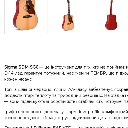
Sigma SDM-SG6
— це інструмент для тих, хто не приймає 
D-14 лад гарантує потужний, насичений ТЕМБР, що підходи
кожен нюанс.
Топ із цільної червоної ялини АА-класу забезпечує яскрав
додають гітарі теплоту та природний резонанс. Накладка і с
— вони підвищують зносостійкість і стабільність інструмента
Гриф із червоного дерева у формі low profile комфортний 
точно передають вібрації струн, підсилюючи деталізацію зв