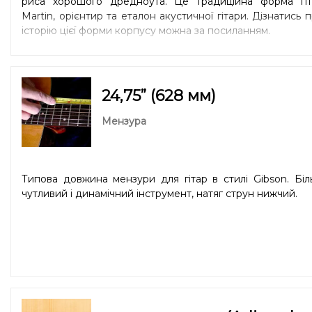
риса хорошого дредноута. Це традиційна форма гіт
Martin, орієнтир та еталон акустичної гітари. Дізнатись 
історію цієї форми корпусу можна
за посиланням
.
24,75” (628 мм)
Мензура
Типова довжина мензури для гітар в стилі Gibson. Бі
чутливий і динамічний інструмент, натяг струн нижчий.