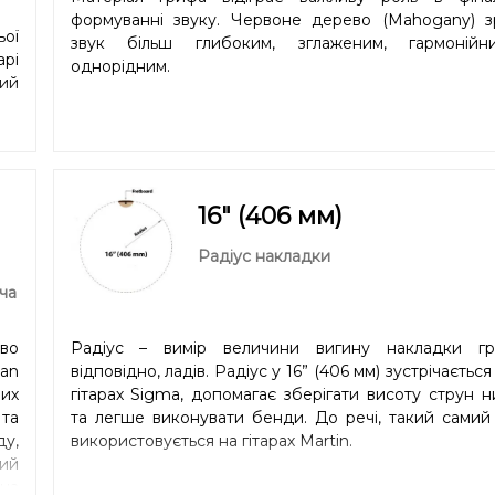
формуванні звуку. Червоне дерево (Mahogany) з
ої
звук більш глибоким, зглаженим, гармоній
рі
однорідним.
ний
16" (406 мм)
Радіус накладки
ча
єво
Радіус – вимір величини вигину накладки гр
ian
відповідно, ладів. Радіус у 16” (406 мм) зустрічається
их
гітарах Sigma, допомагає зберігати висоту струн 
та
та легше виконувати бенди. До речі, такий самий
у,
використовується на гітарах Martin.
кий
на