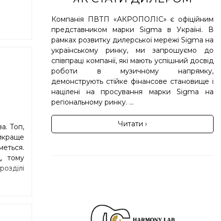
Компанія ПВТП «АКРОПОЛІС» є офіційним
представником марки Sigma в Україні. В
рамках розвитку дилерської мережі Sigma на
українському ринку, ми запрошуємо до
співпраці компанії, які мають успішний досвід
роботи в музичному напрямку,
демонструють стійке фінансове становище і
націлені на просування марки Sigma на
регіональному ринку. ...
Читати ›
а. Топ,
йкраще
еться.
, тому
озділі