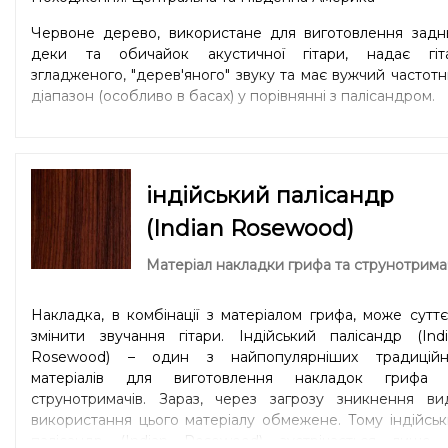
Червоне дерево, використане для виготовлення заднь
деки та обичайок акустичної гітари, надає гіта
згладженого, "дерев'яного" звуку та має вужчий частот
діапазон (особливо в басах) у порівнянні з палісандром.
індійський палісандр
(Indian Rosewood)
Матеріал накладки грифа та струнотрима
Накладка, в комбінації з матеріалом грифа, може сутт
змінити звучання гітари. Індійський палісандр (Ind
Rosewood) – один з найпопулярніших традиційн
матеріалів для виготовлення накладок грифа 
струнотримачів. Зараз, через загрозу зникнення вид
використання цього матеріалу обмежене. Тому індійсь
палісандр (Indian Rosewood) зустрічається лише 