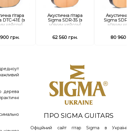
ична гітара
Акустична гітара
Акустична г
 DTC-41E (з
Sigma SDR-35 (з
Sigma SDR-2
им кейсом)
м'яким кейсом)
м'яким кей
 900 грн.
62 560 грн.
80 960 г
 дредноут
 важливий
го дерева
практичні
ПРО SIGMA GUITARS
ксимально
Офіційний сайт гітар Sigma в Україні