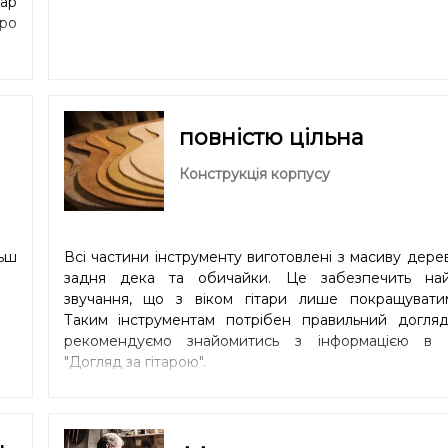
ар
про
повністю цільна
Конструкція корпусу
льш
Всі частини інструменту виготовлені з масиву дерев
задня дека та обичайки. Це забезпечить на
звучання, що з віком гітари лише покращуватим
Таким інструментам потрібен правильний догляд
рекомендуємо знайомитись з інформацією в р
"
Догляд за гітарою
".