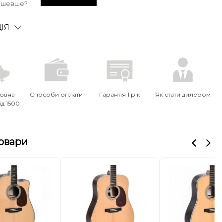
ешевше?
ІЯ
овна
Способи оплати
Гарантія 1 рік
Як стати дилером
ід 1500
товари