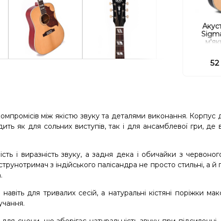
Акуст
Sigma
м'як
52
компромісів між якістю звуку та деталями виконання. Корпус
ть як для сольних виступів, так і для ансамблевої гри, де
ість і виразність звуку, а задня дека і обичайки з червоно
трунотримач з індійського палісандра не просто стильні, а й 
.
навіть для тривалих сесій, а натуральні кістяні поріжки ма
учання.