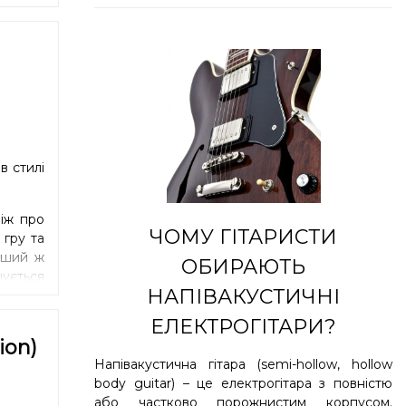
в стилі
ніж про
ЧОМУ ГІТАРИСТИ
гру та
рший ж
ОБИРАЮТЬ
ується
НАПІВАКУСТИЧНІ
 Менший
ами та
ЕЛЕКТРОГІТАРИ?
ion)
Напівакустична гітара (semi-hollow, hollow
body guitar) – це електрогітара з повністю
або частково порожнистим корпусом.