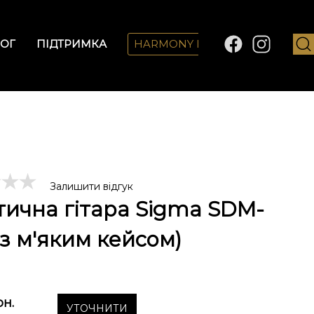
ОГ
ПІДТРИМКА
HARMONY LAB
Залишити відгук
тична гітара Sigma SDM-
(з м'яким кейсом)
рн.
УТОЧНИТИ