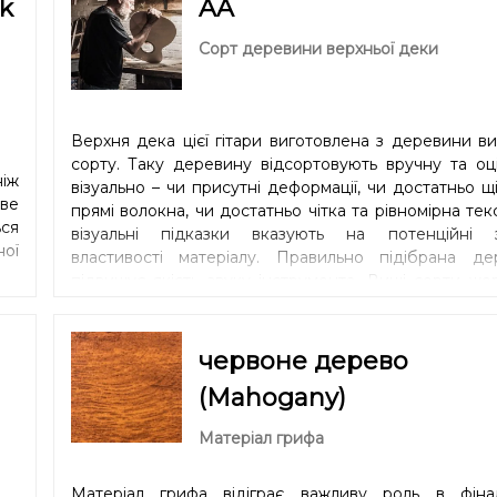
k
AA
Сорт деревини верхньої деки
Верхня дека цієї гітари виготовлена з деревини в
сорту. Таку деревину відсортовують вручну та оц
ніж
візуально – чи присутні деформації, чи достатньо щі
аве
прямі волокна, чи достатньо чітка та рівномірна тек
ся
візуальні підказки вказують на потенційні з
ної
властивості матеріалу. Правильно підібрана де
підвищує якість звуку інструмента. Вищі сорти жор
тобто топ можна зробити тоншим. Це дає довший с
і, у руках майстра, гітарні обертони, що просто вража
червоне дерево
(Mahogany)
Матеріал грифа
Матеріал грифа відіграє важливу роль в фіна