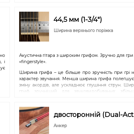
них
ніх
44,5 мм (1-3/4″)
Ширина верхнього поріжка
вно
Акустична гітара з широким грифом. Зручно для гри 
, і
«fingerstyle».
чує
Ширина грифа – це більше про зручність при грі 
характер звучання. Менша ширина грифа полегшує 
зміну акордів, але ускладнює глушіння струн. Ши
гриф зручніший для звуковидобування: збільш
відстань між струнами, що покращує артикуляцію.
гриф краще підійде музикантам з малими рук
тонкими пальцями, а більший – навпаки.
двосторонній (Dual-Act
Анкер