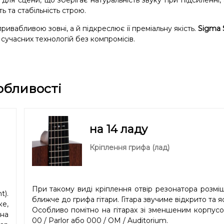
ля сцени, що зберігає натуральність звуку при підсиленні, 
ь та стабільність строю.
ривабливою зовні, а й підкреслює її преміальну якість.
Sigma 
 сучасних технологій без компромісів.
обливості
на 14 ладу
Кріплення грифа (лад)
При такому виді кріплення отвір резонатора розмі
).
ближче до грифа гітари. Гітара звучиме відкрито та я
е,
Особливо помітно на гітарах зі зменшеним корпус
нна
00 / Parlor або 000 / OM / Auditorium.