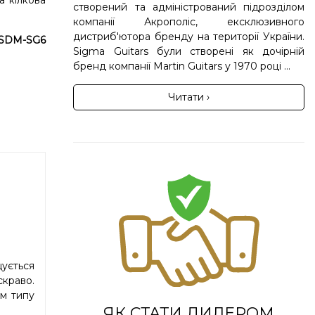
а кілкова
створений та адміністрований підрозділом
компанії Акрополіс, ексклюзивного
дистриб'ютора бренду на території України.
SDM-SG6
Sigma Guitars були створені як дочірній
бренд компанії Martin Guitars у 1970 році ...
Читати ›
щується
скраво.
ом типу
ЯК СТАТИ ДИЛЕРОМ