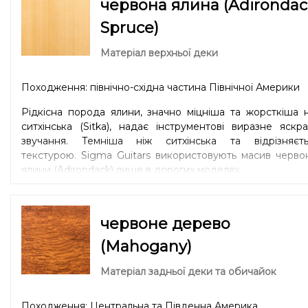
червона ялина (Adirondac
Spruce)
Матеріал верхньої деки
Походження: північно-східна частина Північної Америки
Рідкісна порода ялини, значно міцніша та жорсткіша 
ситхінська (Sitka), надає інструментові виразне яскр
звучання. Темніша ніж ситхінська та відрізняєть
текстурою. Sigma Guitars використовують масив черво
ялини (Adirondack) лише в дорогих моделях.
червоне дерево
(Mahogany)
Матеріал задньої деки та обичайок
Походження: Центральна та Південна Америка