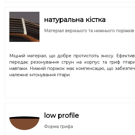
моделях виготовлених до 2016 року, або ж у лімітова
серіях гітар Sigma. Така накладка додасть звукові серед
частот, гітара звучатиме згладженіше та однорідніше.
натуральна кістка
Матеріал верхнього та нижнього поріжків
Міцний матеріал, що добре протистоїть зносу. Ефекти
передає резонування струн на корпус та гриф гітари
навпаки. Нижній поріжок має компенсацію, що забезпе
належне інтонування гітари.
low profile
Форма грифа