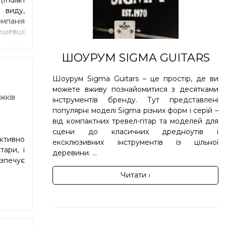
 виду,
мпанія
ешевші
ішення.
ішили
ШОУРУМ SIGMA GUITARS
теріал,
 чорне
Шоурум Sigma Guitars – це простір, де ви
епадів
можете вживу познайомитися з десятками
 Різке,
жків
інструментів бренду. Тут представлені
 ноті.
популярні моделі Sigma різних форм і серій –
ометрії
від компактних тревел-гітар та моделей для
сцени до класичних дредноутів і
ективно
ексклюзивних інструментів із цільної
ари, і
деревини. ...
езпечує
Читати ›