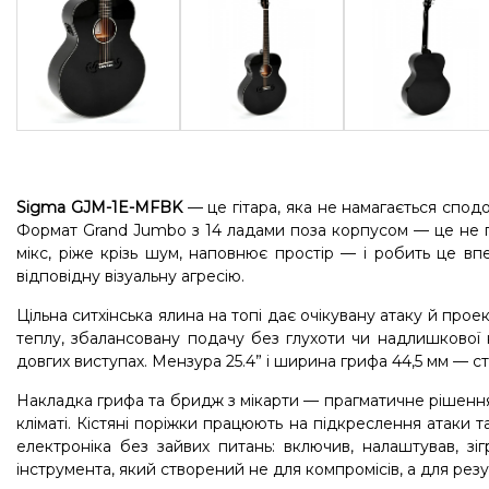
Sigma GJM-1E-MFBK
— це гітара, яка не намагається сподо
Формат Grand Jumbo з 14 ладами поза корпусом — це не пр
мікс, ріже крізь шум, наповнює простір — і робить це вп
відповідну візуальну агресію.
Цільна ситхінська ялина на топі дає очікувану атаку й про
теплу, збалансовану подачу без глухоти чи надлишкової к
довгих виступах. Мензура 25.4” і ширина грифа 44,5 мм — станд
Накладка грифа та бридж з мікарти — прагматичне рішення,
кліматі. Кістяні поріжки працюють на підкреслення атаки т
електроніка без зайвих питань: включив, налаштував, зі
інструмента, який створений не для компромісів, а для резу