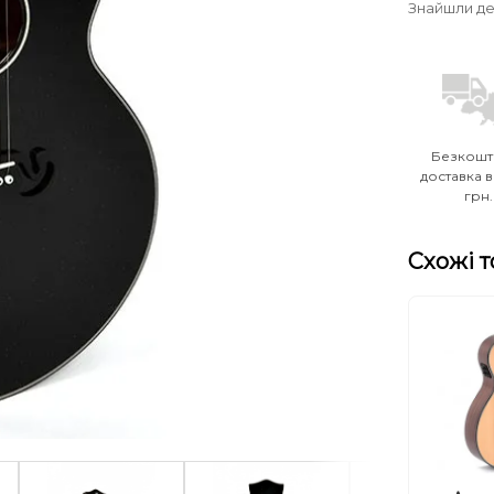
Знайшли д
Безкошт
доставка в
грн.
Схожі 