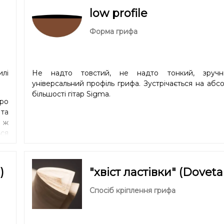
low profile
Форма грифа
илі
Не надто товстий, не надто тонкий, зруч
універсальний профіль грифа. Зустрічається на абс
більшості гітар Sigma.
про
 та
й ж
ся
ший
та
)
"хвіст ластівки" (Dovetai
Спосіб кріплення грифа