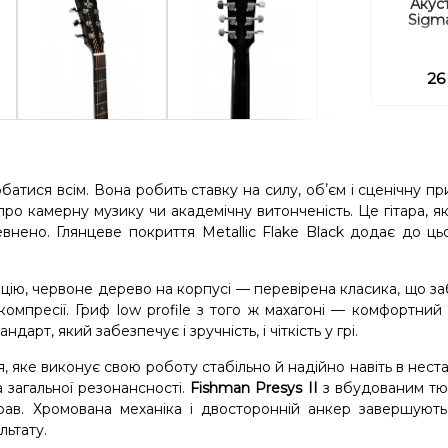
Акуст
Sigm
26
батися всім. Вона робить ставку на силу, обʼєм і сценічну при
о камерну музику чи академічну витонченість. Це гітара, я
евнено. Глянцеве покриття Metallic Flake Black додає до ць
екцію, червоне дерево на корпусі — перевірена класика, що з
омпресії. Гриф low profile з того ж махагоні — комфортний 
арт, який забезпечує і зручність, і чіткість у грі.
 яке виконує свою роботу стабільно й надійно навіть в нест
а загальної резонансності.
Fishman Presys II
з вбудованим т
грав. Хромована механіка і двосторонній анкер завершуют
льтату.