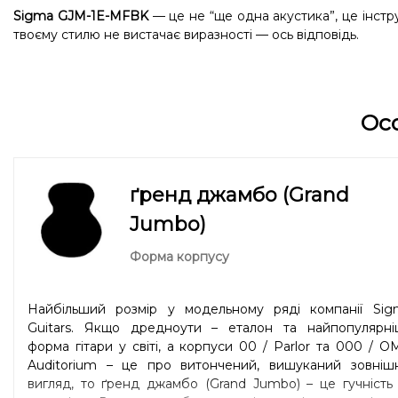
Sigma GJM-1E-MFBK
— це не “ще одна акустика”, це інстр
твоєму стилю не вистачає виразності — ось відповідь.
Ос
ґренд джамбо (Grand
Jumbo)
Форма корпусу
Найбільший розмір у модельному ряді компанії Sig
Guitars. Якщо дредноути – еталон та найпопулярні
форма гітари у світі, а корпуси 00 / Parlor та 000 / O
Auditorium – це про витончений, вишуканий зовнішн
вигляд, то ґренд джамбо (Grand Jumbo) – це гучність