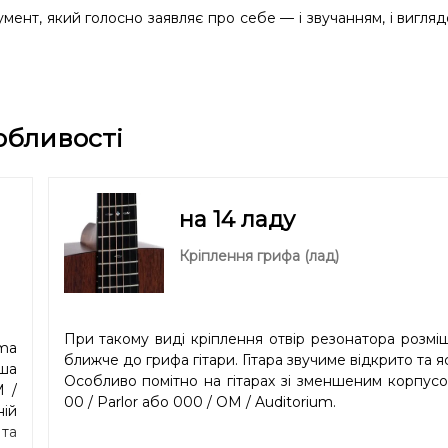
умент, який голосно заявляє про себе — і звучанням, і вигля
обливості
на 14 ладу
Кріплення грифа (лад)
При такому виді кріплення отвір резонатора розмі
ma
ближче до грифа гітари. Гітара звучиме відкрито та я
ша
Особливо помітно на гітарах зі зменшеним корпус
M /
00 / Parlor або 000 / OM / Auditorium.
ій
 та