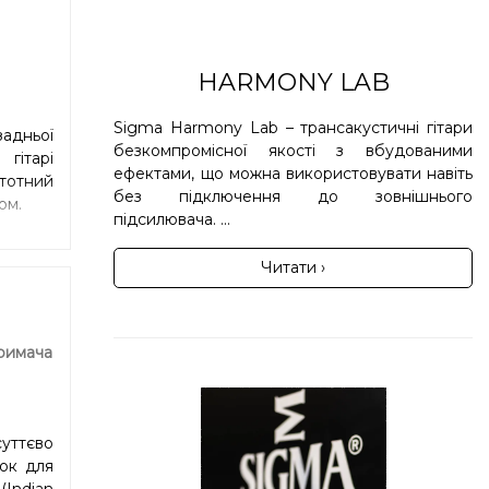
HARMONY LAB
Sigma Harmony Lab – трансакустичні гітари
адньої
безкомпромісної якості з вбудованими
гітарі
ефектами, що можна використовувати навіть
стотний
без підключення до зовнішнього
ом.
підсилювача. ...
Читати ›
римача
суттєво
док для
(Indian