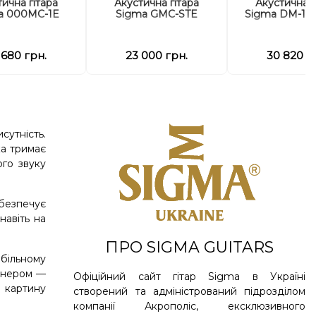
ична гітара
Акустична гітара
Акустична г
a 000MC-1E
Sigma GMC-STE
Sigma DM-15
 680 грн.
23 000 грн.
30 820 г
сутність.
ка тримає
ого звуку
абезпечує
навіть на
ПРО SIGMA GUITARS
абільному
юнером —
Офіційний сайт гітар Sigma в Україні
ь картину
створений та адміністрований підрозділом
компанії Акрополіс, ексклюзивного