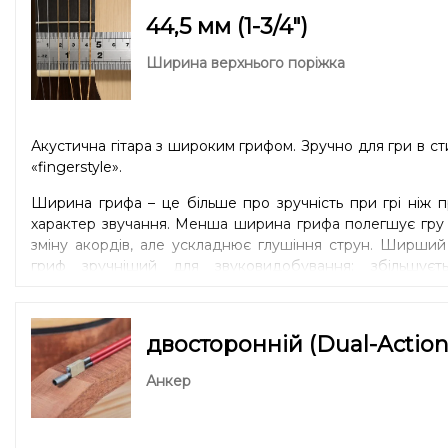
44,5 мм (1-3/4″)
Ширина верхнього поріжка
Акустична гітара з широким грифом. Зручно для гри в ст
«fingerstyle».
Ширина грифа – це більше про зручність при грі ніж 
характер звучання. Менша ширина грифа полегшує гру
зміну акордів, але ускладнює глушіння струн. Ширши
гриф зручніший для звуковидобування: збільшуєть
відстань між струнами, що покращує артикуляцію. Мен
гриф краще підійде музикантам з малими руками 
тонкими пальцями, а більший – навпаки.
двосторонній (Dual-Action
Анкер