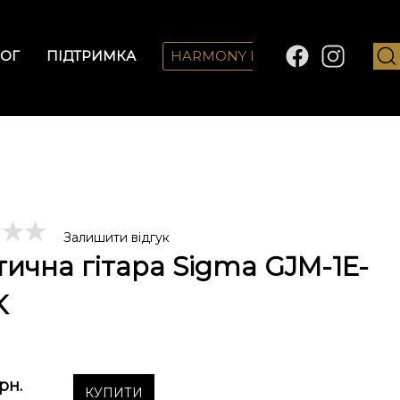
ОГ
ПІДТРИМКА
HARMONY LAB
Залишити відгук
тична гітара Sigma GJM-1E-
K
рн.
КУПИТИ