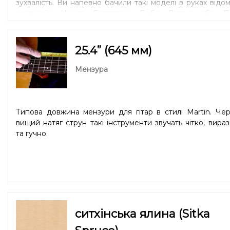
зухвалість. Ви напевно бачили такі моделі в руках відо
гітаристів: Ноеля Галлаґера, Боба Ділана або Пі
Тауншенда. Основна перевага такого корпусу – розмі
велика площа топу, обичайок і задньої деки. Це розши
динамічний діапазон, в першу чергу, в нижній части
25.4” (645 мм)
частотного спектру. Формується унікальне звучання, 
неможливо відтворити з іншим типом корпусу. Оригінал
Мензура
акустична гітара форми ґренд джамбо (Grand Jumbo) б
випущена компанією Gibson ще у 1937 році. Інструме
ідеально підходить для гри ритму або акомпанування.
Типова довжина мензури для гітар в стилі Martin. Че
вищий натяг струн такі інструменти звучать чітко, вира
та гучно.
ситхінська ялина (Sitka