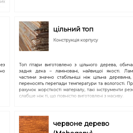
мих
та
р;
рює
ні
цільний топ
яке
ьна
Конструкція корпусу
ула
нт
рез
Топ гітари виготовлено з цільного дерева, обича
зно
задня дека – ламіновані, найвищої якості. Ламі
частини значно стабільніші ніж цільна деревина,
переносять перепади температури та вологості. Пр
рахунок жорсткості матеріалу, такі інструменти ре
слабше ніж ті, що повністю виготовлені з масиву.
червоне дерево