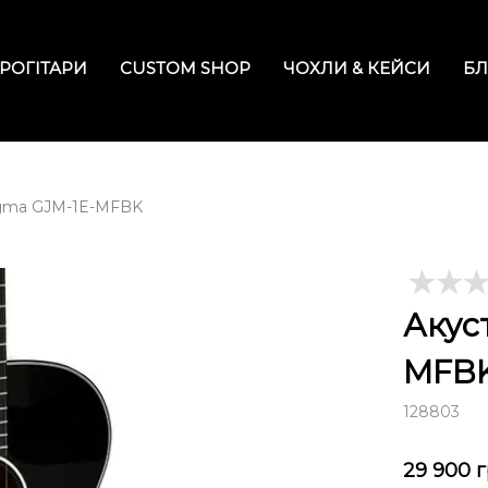
РОГІТАРИ
CUSTOM SHOP
ЧОХЛИ & КЕЙСИ
БЛ
Sigma GJM-1E-MFBK
Акус
MFB
128803
29 900
г