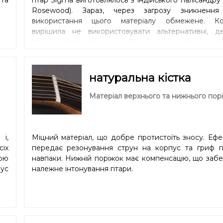
Rosewood). Зараз, через загрозу зникнення
використання цього матеріалу обмежене. Ко
вирішила не використовувати альтернативні, д
породи палісандру, а знайти більш інноваційне р
Майстри та технологи Sigma Guitars вир
використовувати мікарту (Micarta), композитний ма
дуже схожий за звуковими характеристиками на
натуральна кістка
дерево (Ebony), але значно стійкіший до пер
температури та вологості ніж традиційна деревина.
Матеріал верхнього та нижнього порі
яскраве звучання додать розбірливості кожній
Міцність накладки також покращує стабільність ге
грифа.
і,
Міцний матеріал, що добре протистоїть зносу. Еф
сіх
передає резонування струн на корпус та гриф гіт
кою
навпаки. Нижній поріжок має компенсацію, що заб
іус
належне інтонування гітари.