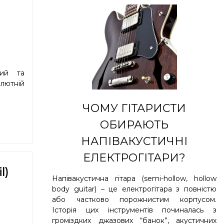
ний та
олютній
ЧОМУ ГІТАРИСТИ
ОБИРАЮТЬ
НАПІВАКУСТИЧНІ
ЕЛЕКТРОГІТАРИ?
l)
Напівакустична гітара (semi-hollow, hollow
body guitar) – це електрогітара з повністю
або частково порожнистим корпусом.
Історія цих інструментів починалась з
громіздких джазових “банок”, акустичних