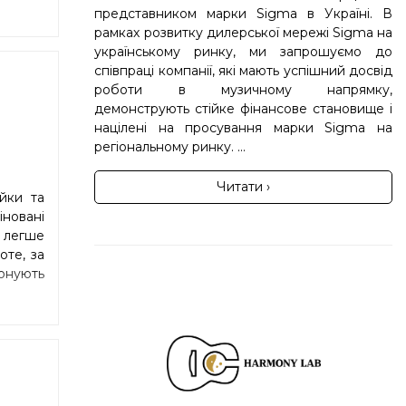
представником марки Sigma в Україні. В
рамках розвитку дилерської мережі Sigma на
українському ринку, ми запрошуємо до
співпраці компанії, які мають успішний досвід
роботи в музичному напрямку,
демонструють стійке фінансове становище і
націлені на просування марки Sigma на
регіональному ринку. ...
Читати ›
йки та
новані
 легше
оте, за
зонують