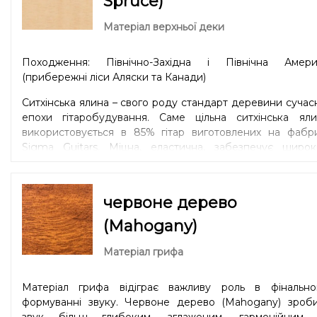
Spruce)
Матеріал верхньої деки
Походження: Північно-Західна і Північна Амери
(прибережні ліси Аляски та Канади)
Ситхінська ялина – свого роду стандарт деревини сучас
епохи гітаробудування. Саме цільна ситхінська яли
використовується в 85% гітар виготовлених на фабри
Sigma Guitars. Міцна, еластична, забезпечує широк
динамічний діапазон та чітку артикуляцію. Універсаль
варіант для дредноутів (Dreadnought) та модел
зменшених форм 00 / Parlor або 000 / OM / Auditori
червоне дерево
Деревина однаково добре підійде для гри боєм і г
пальцями в стилі «fingerstyle». Ситхінська ялина – особис
(Mahogany)
фаворит голови компанії Sigma, Ґюнтера Лютца.
Матеріал грифа
Матеріал грифа відіграє важливу роль в фінально
формуванні звуку. Червоне дерево (Mahogany) зроби
звук більш глибоким, зглаженим, гармонійним 