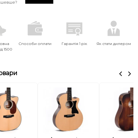
ешевше?
овна
Способи оплати
Гарантія 1 рік
Як стати дилером
ід 1500
товари