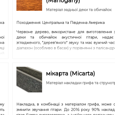
(Mahogany)
Матеріал задньої деки та обичайок
ка
Походження: Центральна та Південна Америка
Червоне дерево, використане для виготовлення з
ної
деки та обичайок акустичної гітари, надає 
на
згладженого, "дерев'яного" звуку та має вужчий ча
ці
діапазон (особливо в басах) у порівнянні з палісандр
ий
ний
ей
um.
мікарта (Micarta)
ри
тий
Матеріал накладки грифа та струнот
му
Накладка, в комбінації з матеріалом грифа, може 
ть
змінити звучання гітари. До 2016 року 90% накла
та
гітар Sigma виготовлялось з індійського палісандру 