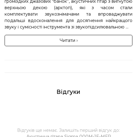
громіздких джазових “банок”, акустичних гітар з вигнутою
верхньою декою (арктоп), які з часом стали
комплектувати звукознімачами та впроваджувати
подальші вдосконалення для досягнення найкращого
звуку і сумісності інструмента зі звукопідсилювальною ...
Читати ›
Відгуки
Відгуків ще немає. Залишіть перший відгук до:
Акустична гітара Sigma 000M-1E-MFP