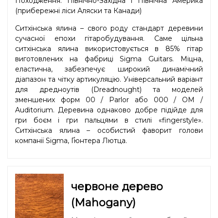
Походження: Північно-Західна і Північна Америка
(прибережні ліси Аляски та Канади)
Ситхінська ялина – свого роду стандарт деревини
сучасної епохи гітаробудування. Саме цільна
ситхінська ялина використовується в 85% гітар
виготовлених на фабриці Sigma Guitars. Міцна,
еластична, забезпечує широкий динамічний
діапазон та чітку артикуляцію. Універсальний варіант
для дредноутів (Dreadnought) та моделей
зменшених форм 00 / Parlor або 000 / OM /
Auditorium. Деревина однаково добре підійде для
гри боєм і гри пальцями в стилі «fingerstyle».
Ситхінська ялина – особистий фаворит голови
компанії Sigma, Ґюнтера Лютца.
червоне дерево
(Mahogany)