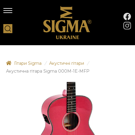
Гітари Sigma
/
Акустичні гітари
/
Акустична гітара Sigma 000M-1E-MFP