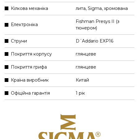
Кілкова механіка
лита, Sigma, хромована
Fishman Presys II (з
Електроніка
тюнером)
Струни
D´Addario EXP16
Покриття корпусу
глянцеве
Покриття грифа
глянцеве
Країна виробник
Китай
Офіційна гарантія
1 рік