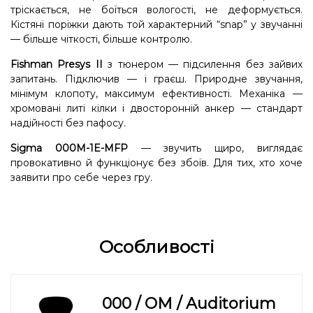
тріскається, не боїться вологості, не деформується.
Кістяні поріжки дають той характерний “snap” у звучанні
— більше чіткості, більше контролю.
Fishman Presys II
з тюнером — підсилення без зайвих
запитань. Підключив — і граєш. Природне звучання,
мінімум клопоту, максимум ефективності. Механіка —
хромовані литі кілки і двосторонній анкер — стандарт
надійності без пафосу.
Sigma 000M-1E-MFP
— звучить щиро, виглядає
провокативно й функціонує без збоїв. Для тих, хто хоче
заявити про себе через гру.
Особливості
000 / OM / Auditorium