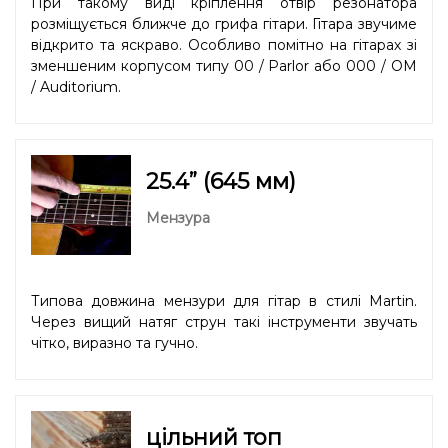
При такому виді кріплення отвір резонатора
розміщується ближче до грифа гітари. Гітара звучиме
відкрито та яскраво. Особливо помітно на гітарах зі
зменшеним корпусом типу 00 / Parlor або 000 / OM
/ Auditorium.
25.4” (645 мм)
Мензура
Типова довжина мензури для гітар в стилі Martin.
Через вищий натяг струн такі інструменти звучать
чітко, виразно та гучно.
цільний топ