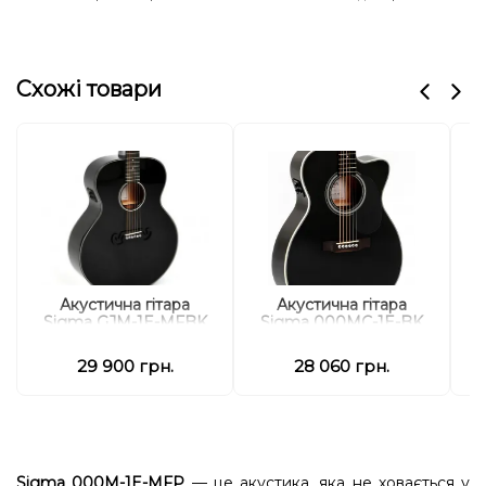
Схожі товари
Акустична гітара
Акустична гітара
Sigma GJM-1E-MFBK
Sigma 000MC-1E-BK
29 900 грн.
28 060 грн.
Sigma 000M-1E-MFP
— це акустика, яка не ховається у