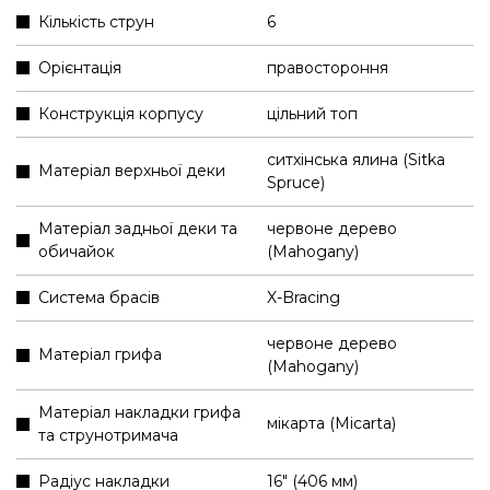
Кількість струн
6
Орієнтація
правостороння
Конструкція корпусу
цільний топ
ситхінська ялина (Sitka
Матеріал верхньої деки
Spruce)
Матеріал задньої деки та
червоне дерево
обичайок
(Mahogany)
Система брасів
X-Bracing
червоне дерево
Матеріал грифа
(Mahogany)
Матеріал накладки грифа
мікарта (Micarta)
та струнотримача
Радіус накладки
16" (406 мм)