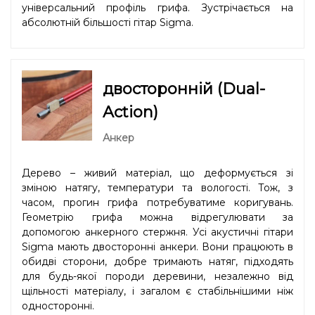
універсальний профіль грифа. Зустрічається на
абсолютній більшості гітар Sigma.
двосторонній (Dual-
Action)
Анкер
Дерево – живий матеріал, що деформується зі
зміною натягу, температури та вологості. Тож, з
часом, прогин грифа потребуватиме коригувань.
Геометрію грифа можна відрегулювати за
допомогою анкерного стержня. Усі акустичні гітари
Sigma мають двосторонні анкери. Вони працюють в
обидві сторони, добре тримають натяг, підходять
для будь-якої породи деревини, незалежно від
щільності матеріалу, і загалом є стабільнішими ніж
односторонні.