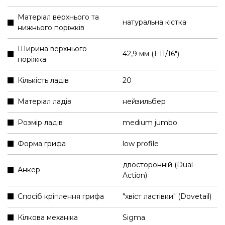
Матеріал верхнього та
натуральна кістка
нижнього поріжків
Ширина верхнього
42,9 мм (1-11/16″)
поріжка
Кількість ладів
20
Матеріал ладів
нейзильбер
Розмір ладів
medium jumbo
Форма грифа
low profile
двосторонній (Dual-
Анкер
Action)
Спосіб кріплення грифа
"хвіст ластівки" (Dovetail)
Кілкова механіка
Sigma