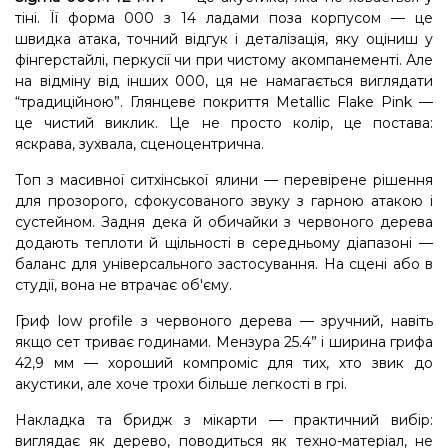
тіні. Її форма 000 з 14 ладами поза корпусом — це
швидка атака, точний відгук і деталізація, яку оціниш у
фінгерстайлі, перкусії чи при чистому акомпанементі. Але
на відміну від інших 000, ця не намагається виглядати
“традиційною”. Глянцеве покриття Metallic Flake Pink —
це чистий виклик. Це не просто колір, це постава:
яскрава, зухвала, сценоцентрична.
Топ з масивної ситхінської ялини — перевірене рішення
для прозорого, сфокусованого звуку з гарною атакою і
сустейном. Задня дека й обичайки з червоного дерева
додають теплоти й щільності в середньому діапазоні —
баланс для універсального застосування. На сцені або в
студії, вона не втрачає об'єму.
Гриф low profile з червоного дерева — зручний, навіть
якщо сет триває годинами. Мензура 25.4” і ширина грифа
42,9 мм — хороший компроміс для тих, хто звик до
акустики, але хоче трохи більше легкості в грі.
Накладка та бридж з мікарти — практичний вибір:
виглядає як дерево, поводиться як техно-матеріал, не