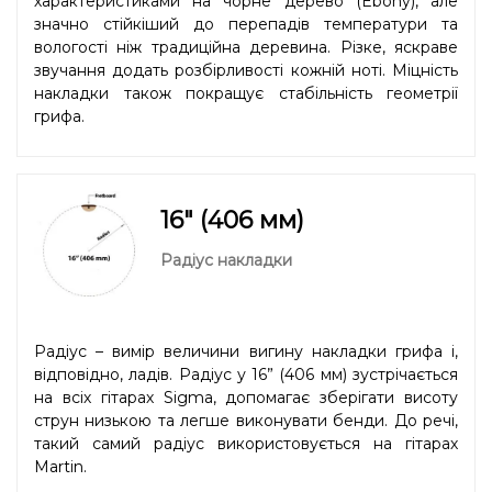
характеристиками на чорне дерево (Ebony), але
значно стійкіший до перепадів температури та
вологості ніж традиційна деревина. Різке, яскраве
звучання додать розбірливості кожній ноті. Міцність
накладки також покращує стабільність геометрії
грифа.
16" (406 мм)
Радіус накладки
Радіус – вимір величини вигину накладки грифа і,
відповідно, ладів. Радіус у 16” (406 мм) зустрічається
на всіх гітарах Sigma, допомагає зберігати висоту
струн низькою та легше виконувати бенди. До речі,
такий самий радіус використовується на гітарах
Martin.