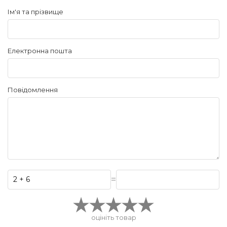
Ім'я та прізвище
Електронна пошта
Повідомлення
=
оцініть товар