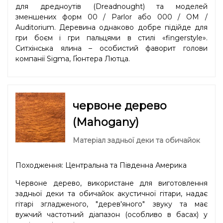
для дредноутів (Dreadnought) та моделей
зменшених форм 00 / Parlor або 000 / OM /
Auditorium. Деревина однаково добре підійде для
гри боєм і гри пальцями в стилі «fingerstyle».
Ситхінська ялина – особистий фаворит голови
компанії Sigma, Ґюнтера Лютца.
червоне дерево
(Mahogany)
Матеріал задньої деки та обичайок
Походження: Центральна та Південна Америка
Червоне дерево, використане для виготовлення
задньої деки та обичайок акустичної гітари, надає
гітарі згладженого, "дерев'яного" звуку та має
вужчий частотний діапазон (особливо в басах) у