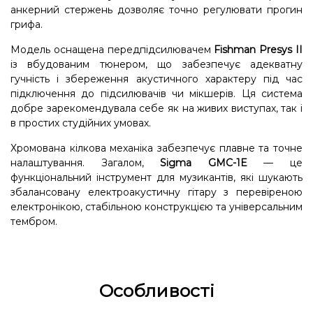
анкерний стержень дозволяє точно регулювати прогин
грифа.
Модель оснащена передпідсилювачем
Fishman Presys II
із вбудованим тюнером, що забезпечує адекватну
гучність і збереження акустичного характеру під час
підключення до підсилювачів чи мікшерів. Ця система
добре зарекомендувала себе як на живих виступах, так і
в простих студійних умовах.
Хромована кілкова механіка забезпечує плавне та точне
налаштування. Загалом,
Sigma GMC-1E
— це
функціональний інструмент для музикантів, які шукають
збалансовану електроакустичну гітару з перевіреною
електронікою, стабільною конструкцією та універсальним
тембром.
Особливості