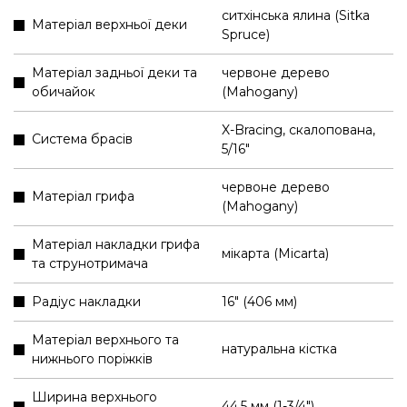
ситхінська ялина (Sitka
Матеріал верхньої деки
Spruce)
Матеріал задньої деки та
червоне дерево
обичайок
(Mahogany)
X-Bracing, скалопована,
Система брасів
5/16"
червоне дерево
Матеріал грифа
(Mahogany)
Матеріал накладки грифа
мікарта (Micarta)
та струнотримача
Радіус накладки
16" (406 мм)
Матеріал верхнього та
натуральна кістка
нижнього поріжків
Ширина верхнього
44,5 мм (1-3/4″)