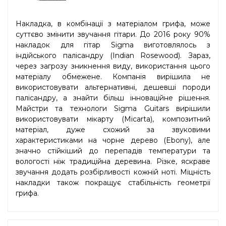
Накладка, в комбінації з матеріалом грифа, може
суттєво змінити звучання гітари. До 2016 року 90%
накладок для гітар Sigma виготовлялось з
індійського палісандру (Indian Rosewood). Зараз,
через загрозу зникнення виду, використання цього
матеріалу обмежене. Компанія вирішила не
використовувати альтернативні, дешевші породи
палісандру, а знайти більш інноваційне рішення.
Майстри та технологи Sigma Guitars вирішили
використовувати мікарту (Micarta), композитний
матеріал, дуже схожий за звуковими
характеристиками на чорне дерево (Ebony), але
значно стійкіший до перепадів температури та
вологості ніж традиційна деревина. Різке, яскраве
звучання додать розбірливості кожній ноті. Міцність
накладки також покращує стабільність геометрії
грифа.