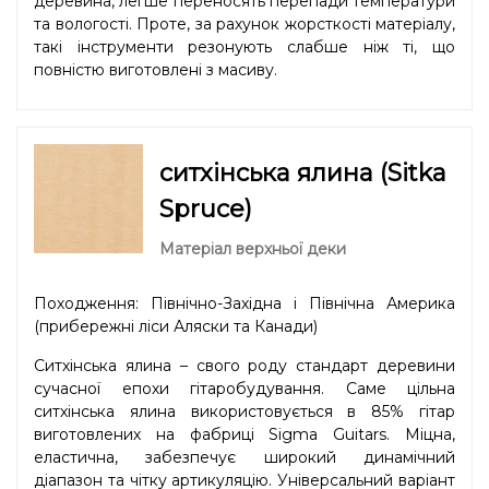
деревина, легше переносять перепади температури
та вологості. Проте, за рахунок жорсткості матеріалу,
такі інструменти резонують слабше ніж ті, що
повністю виготовлені з масиву.
ситхінська ялина (Sitka
Spruce)
Матеріал верхньої деки
Походження: Північно-Західна і Північна Америка
(прибережні ліси Аляски та Канади)
Ситхінська ялина – свого роду стандарт деревини
сучасної епохи гітаробудування. Саме цільна
ситхінська ялина використовується в 85% гітар
виготовлених на фабриці Sigma Guitars. Міцна,
еластична, забезпечує широкий динамічний
діапазон та чітку артикуляцію. Універсальний варіант