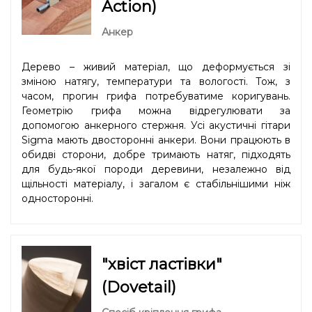
Action)
Анкер
Дерево – живий матеріал, що деформується зі
зміною натягу, температури та вологості. Тож, з
часом, прогин грифа потребуватиме коригувань.
Геометрію грифа можна відрегулювати за
допомогою анкерного стержня. Усі акустичні гітари
Sigma мають двосторонні анкери. Вони працюють в
обидві сторони, добре тримають натяг, підходять
для будь-якої породи деревини, незалежно від
щільності матеріалу, і загалом є стабільнішими ніж
односторонні.
"хвіст ластівки"
(Dovetail)