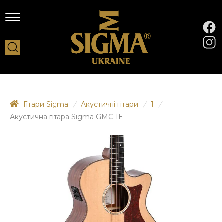
Гітари Sigma
/
Акустичні гітари
/
1
/
Акустична гітара Sigma GMC-1E