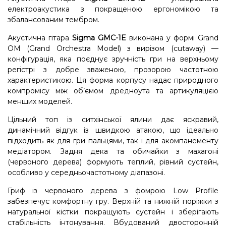
електроакустика з покращеною ергономікою та
збалансованим тембром.
Акустична гітара
Sigma GMC-1E
виконана у формі Grand
OM (Grand Orchestra Model) з вирізом (cutaway) —
конфігурація, яка поєднує зручність гри на верхньому
регістрі з добре зваженою, прозорою частотною
характеристикою. Ця форма корпусу надає природного
компромісу між об’ємом дредноута та артикуляцією
менших моделей.
Цільний топ із ситхінської ялини дає яскравий,
динамічний відгук із швидкою атакою, що ідеально
підходить як для гри пальцями, так і для акомпанементу
медіатором. Задня дека та обичайки з махагоні
(червоного дерева) формують теплий, рівний сустейн,
особливо у середньочастотному діапазоні.
Гриф із червоного дерева з фомрою Low Profile
забезпечує комфортну гру. Верхній та нижній поріжки з
натуральної кістки покращують сустейн і зберігають
стабільність інтонування. Вбудований двосторонній