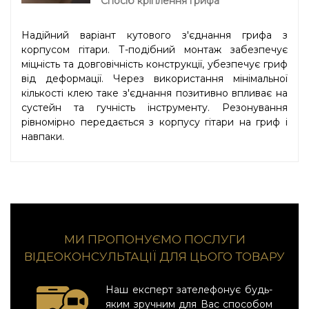
Спосіб кріплення грифа
Надійний варіант кутового з'єднання грифа з
корпусом гітари. Т-подібний монтаж забезпечує
міцність та довговічність конструкції, убезпечує гриф
від деформації. Через використання мінімальної
кількості клею таке з'єднання позитивно впливає на
сустейн та гучність інструменту. Резонування
рівномірно передається з корпусу гітари на гриф і
навпаки.
МИ ПРОПОНУЄМО ПОСЛУГИ
ВІДЕОКОНСУЛЬТАЦІЇ ДЛЯ ЦЬОГО ТОВАРУ
Наш експерт зателефонує будь-
яким зручним для Вас способом