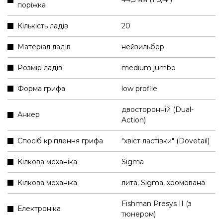
поріжка
Кількість ладів
20
Матеріал ладів
нейзильбер
Розмір ладів
medium jumbo
Форма грифа
low profile
двосторонній (Dual-
Анкер
Action)
Спосіб кріплення грифа
"хвіст ластівки" (Dovetail)
Кілкова механіка
Sigma
Кілкова механіка
лита, Sigma, хромована
Fishman Presys II (з
Електроніка
тюнером)