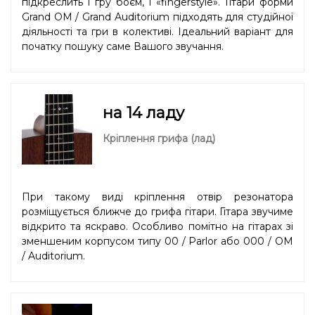
підкреслить і гру боєм, і «fingerstyle». Гітари форми
Grand OM / Grand Auditorium підходять для студійної
діяльності та гри в колективі. Ідеальний варіант для
початку пошуку саме Вашого звучання.
на 14 ладу
Кріплення грифа (лад)
При такому виді кріплення отвір резонатора
розміщується ближче до грифа гітари. Гітара звучиме
відкрито та яскраво. Особливо помітно на гітарах зі
зменшеним корпусом типу 00 / Parlor або 000 / OM
/ Auditorium.