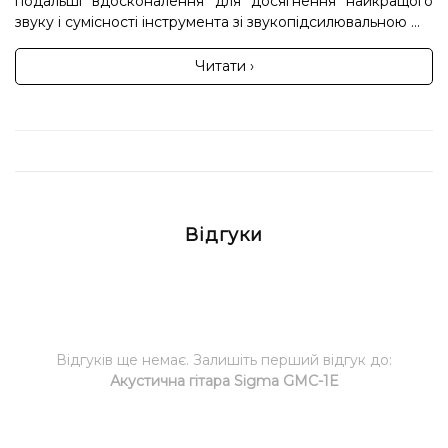
подальші вдосконалення для досягнення найкращого
звуку і сумісності інструмента зі звукопідсилювальною ...
Читати ›
Відгуки
Відгуків ще немає. Залишіть перший відгук до:
Акустична гітара Sigma GMC-1E