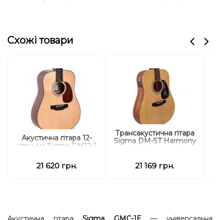
Схожі товари
Трансакустична гітара
Акустична гітара 12-
Sigma DM-ST Harmony
струнна Sigma DM12-1
Lab (з чохлом)
21 620 грн.
21 169 грн.
Акустична гітара
Sigma GMC-1E
— універсальна