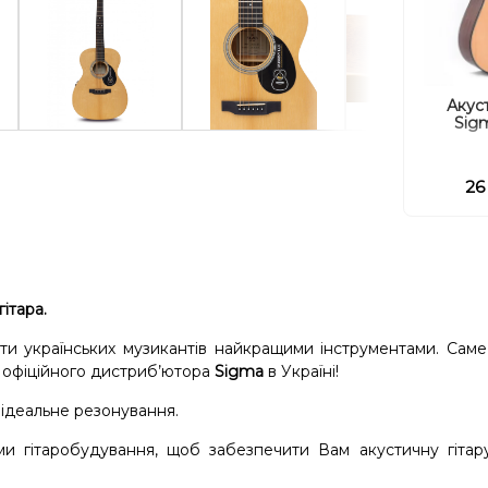
Акуст
Sig
26
ітара.
ти українських музикантів найкращими інструментами. Сам
 офіційного дистриб’ютора
Sigma
в Україні!
, ідеальне резонування.
ми гітаробудування, щоб забезпечити Вам акустичну гітар