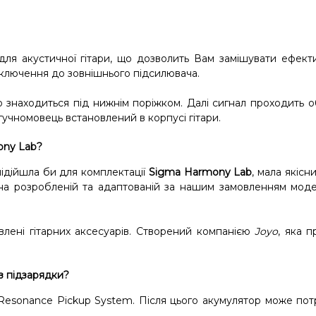
для акустичної гітари, що дозволить Вам замішувати ефект
ідключення до зовнішнього підсилювача.
що знаходиться під нижнім поріжком. Далі сигнал проходить 
учномовець встановлений в корпусі гітари.
ny Lab
?
ідійшла би для комплектації
Sigma Harmony Lab
, мала якісн
я на розробленій та адаптованій за нашим замовленням мод
овлені гітарних аксесуарів. Створений компанією
Joyo
, яка 
з підзарядки?
Resonance Pickup System. Після цього акумулятор може по