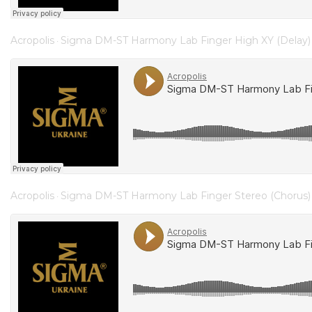
Acropolis
Sigma DM-ST Harmony Lab Finger High XY (Delay)
·
Acropolis
Sigma DM-ST Harmony Lab Finger Stereo (Chorus)
·