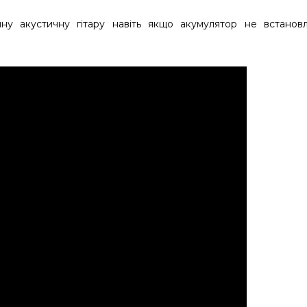
у акустичну гітару навіть якщо акумулятор не встанов