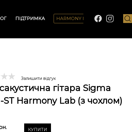
ОГ
ПІДТРИМКА
HARMONY LAB
Залишити відгук
сакустична гітара Sigma
ST Harmony Lab (з чохлом)
рн.
КУПИТИ