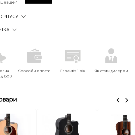
ешевше?
ОРПУСУ
НІКА
овна
Способи оплати
Гарантія 1 рік
Як стати дилером
ід 1500
товари