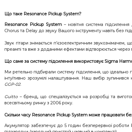
Що таке Resonance Pickup System?
Resonance Pickup System
– новітня система підсилення 
Chorus та Delay до звуку Вашого інструменту навіть без п
Звук гітари знімається п’єзоелектричним звукознімачем, 
преампі та вже з доданими ефектами відтворюється через г
Що саме за систему підсилення використовує
Sigma Harmo
Ми ретельно підбирали систему підсилення, що ідеально п
інтуїтивно зрозумілі налаштування. Наш вибір зупинивс
GGP-02
.
Guitto
– бренд, що спеціалізується на розробці та вигот
всесвітньому ринку з 2006 року.
Скільки часу Resonance Pickup System може працювати бе
Акумулятор забезпечує до 5 годин безперервної роботи 
підзарядки (зарядний пристрій наявний в комплекті).