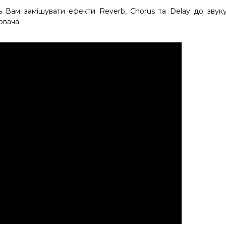
 Вам замішувати ефекти Reverb, Chorus та Delay до звук
ювача.