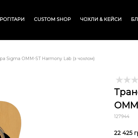
РОГІТАРИ
CUSTOM SHOP
ЧОХЛИ & КЕЙСИ
БЛ
ара Sigma OMM-ST Harmony Lab (з чохлом)
Тран
OMM-
127944
22 425
г