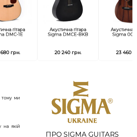
ична гітара
Акустична гітара
Акустична г
ma DMC-1E
Sigma DMCE-BKB
Sigma 000
 680 грн.
20 240 грн.
23 460 г
е тому ми
у на якій
ПРО SIGMA GUITARS