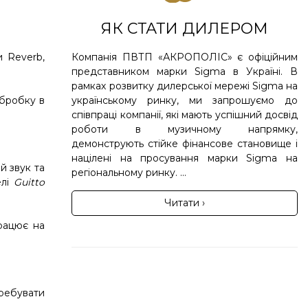
ЯК СТАТИ ДИЛЕРОМ
Компанія ПВТП «АКРОПОЛІС» є офіційним
и Reverb,
представником марки Sigma в Україні. В
рамках розвитку дилерської мережі Sigma на
українському ринку, ми запрошуємо до
обробку в
співпраці компанії, які мають успішний досвід
роботи в музичному напрямку,
демонструють стійке фінансове становище і
націлені на просування марки Sigma на
ий звук та
регіональному ринку. ...
елі
Guitto
Читати ›
працює на
требувати