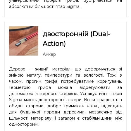
універсальний профіль грифа. Зустрічається на
абсолютній більшості гітар Sigma.
двосторонній (Dual-
Action)
Анкер
Дерево – живий матеріал, що деформується зі
зміною натягу, температури та вологості. Тож, з
часом, прогин грифа потребуватиме коригувань.
Геометрію грифа можна відрегулювати за
допомогою анкерного стержня. Усі акустичні гітари
Sigma мають двосторонні анкери. Вони працюють в
обидві сторони, добре тримають натяг, підходять
для будь-якої породи деревини, незалежно від
щільності матеріалу, і загалом є стабільнішими ніж
односторонні.