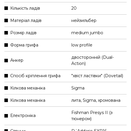
Кількість ладів
20
Матеріал ладів
нейзильбер
Розмір ладів
medium jumbo
Форма грифа
low profile
двосторонній (Dual-
Анкер
Action)
Спосіб кріплення грифа
"хвіст ластівки" (Dovetail)
Кілкова механіка
Sigma
Кілкова механіка
лита, Sigma, хромована
Fishman Presys II (з
Електроніка
тюнером)
Струни
D´Addario EXP16