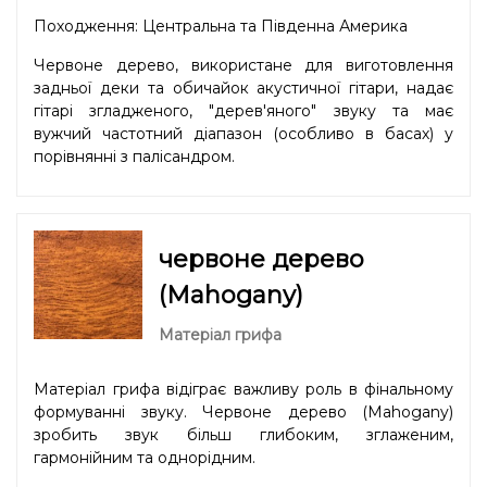
Походження: Центральна та Південна Америка
Червоне дерево, використане для виготовлення
задньої деки та обичайок акустичної гітари, надає
гітарі згладженого, "дерев'яного" звуку та має
вужчий частотний діапазон (особливо в басах) у
порівнянні з палісандром.
червоне дерево
(Mahogany)
Матеріал грифа
Матеріал грифа відіграє важливу роль в фінальному
формуванні звуку. Червоне дерево (Mahogany)
зробить звук більш глибоким, зглаженим,
гармонійним та однорідним.