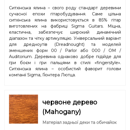
Ситхінська ялина – свого роду стандарт деревини
сучасної епохи гітаробудування. Саме цільна
ситхінська ялина використовується в 85% гітар
виготовлених на фабриці Sigma Guitars. Міцна,
еластична, забезпечує широкий динамічний
діапазон та чітку артикуляцію. Універсальний варіант
для дредноутів (Dreadnought) та моделей
зменшених форм 00 / Parlor або 000 / OM /
Auditorium. Деревина однаково добре підійде для
гри боєм і гри пальцями в стилі «fingerstyle».
Ситхінська ялина – особистий фаворит голови
компанії Sigma, Ґюнтера Лютца.
червоне дерево
(Mahogany)
Матеріал задньої деки та обичайок