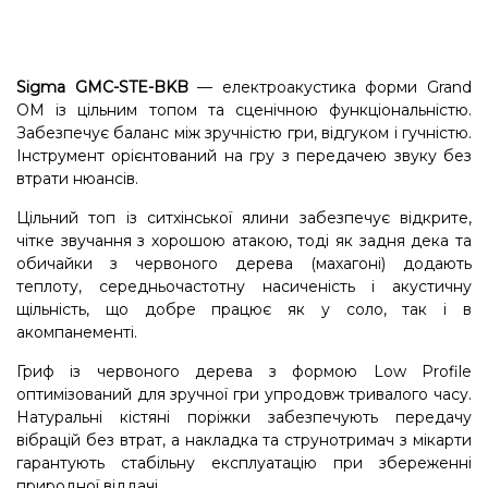
Sigma GMC-STE-BKB
— електроакустика форми Grand
OM із цільним топом та сценічною функціональністю.
Забезпечує баланс між зручністю гри, відгуком і гучністю.
Інструмент орієнтований на гру з передачею звуку без
втрати нюансів.
Цільний топ із ситхінської ялини забезпечує відкрите,
чітке звучання з хорошою атакою, тоді як задня дека та
обичайки з червоного дерева (махагоні) додають
теплоту, середньочастотну насиченість і акустичну
щільність, що добре працює як у соло, так і в
акомпанементі.
Гриф із червоного дерева з формою Low Profile
оптимізований для зручної гри упродовж тривалого часу.
Натуральні кістяні поріжки забезпечують передачу
вібрацій без втрат, а накладка та струнотримач з мікарти
гарантують стабільну експлуатацію при збереженні
природної віддачі.