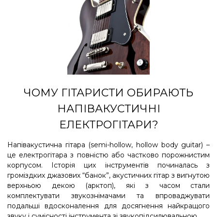
ЧОМУ ГІТАРИСТИ ОБИРАЮТЬ
НАПІВАКУСТИЧНІ
ЕЛЕКТРОГІТАРИ?
Напівакустична гітара (semi-hollow, hollow body guitar) –
це електрогітара з повністю або частково порожнистим
корпусом. Історія цих інструментів починалась з
громіздких джазових “банок”, акустичних гітар з вигнутою
верхньою декою (арктоп), які з часом стали
комплектувати звукознімачами та впроваджувати
подальші вдосконалення для досягнення найкращого
звуку і сумісності інструмента зі звукопідсилювальною ...