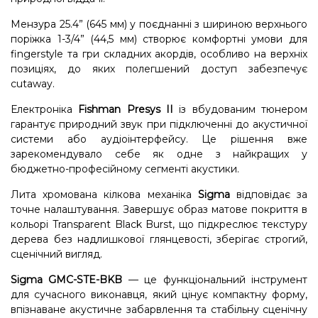
Мензура 25.4” (645 мм) у поєднанні з шириною верхнього
поріжка 1-3/4” (44,5 мм) створює комфортні умови для
fingerstyle та гри складних акордів, особливо на верхніх
позиціях, до яких полегшений доступ забезпечує
cutaway.
Електроніка
Fishman Presys II
із вбудованим тюнером
гарантує природний звук при підключенні до акустичної
системи або аудіоінтерфейсу. Це рішення вже
зарекомендувало себе як одне з найкращих у
бюджетно-професійному сегменті акустики.
Лита хромована кілкова механіка
Sigma
відповідає за
точне налаштування. Завершує образ матове покриття в
кольорі Transparent Black Burst, що підкреслює текстуру
дерева без надлишкової глянцевості, зберігає строгий,
сценічний вигляд.
Sigma GMC-STE-BKB
— це функціональний інструмент
для сучасного виконавця, який цінує компактну форму,
впізнаване акустичне забарвлення та стабільну сценічну