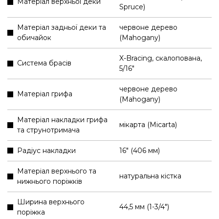
Матеріал верхньої деки
Spruce)
Матеріал задньої деки та
червоне дерево
обичайок
(Mahogany)
X-Bracing, скалопована,
Система брасів
5/16"
червоне дерево
Матеріал грифа
(Mahogany)
Матеріал накладки грифа
мікарта (Micarta)
та струнотримача
Радіус накладки
16" (406 мм)
Матеріал верхнього та
натуральна кістка
нижнього поріжків
Ширина верхнього
44,5 мм (1-3/4″)
поріжка