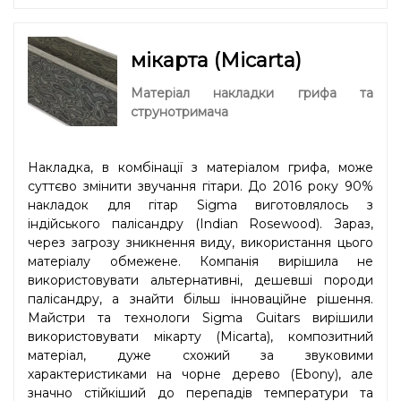
мікарта (Micarta)
Матеріал накладки грифа та
струнотримача
Накладка, в комбінації з матеріалом грифа, може
суттєво змінити звучання гітари. До 2016 року 90%
накладок для гітар Sigma виготовлялось з
індійського палісандру (Indian Rosewood). Зараз,
через загрозу зникнення виду, використання цього
матеріалу обмежене. Компанія вирішила не
використовувати альтернативні, дешевші породи
палісандру, а знайти більш інноваційне рішення.
Майстри та технологи Sigma Guitars вирішили
використовувати мікарту (Micarta), композитний
матеріал, дуже схожий за звуковими
характеристиками на чорне дерево (Ebony), але
значно стійкіший до перепадів температури та