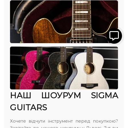
НАШ ШОУРУМ SIGMA
GUITARS
Хочете відчути інструмент перед покупкою?
Завітайте до нашого шоуруму у Львові. Тут ви