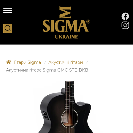
Гітари Sigma
/
Акустичні гітари
/
Акустична гітара Sigma GMC-STE-BKB