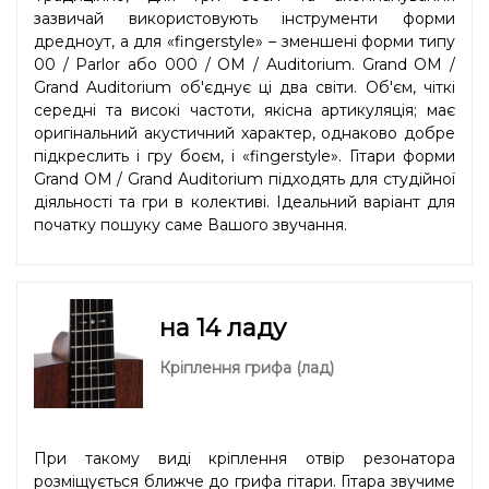
зазвичай використовують інструменти форми
дредноут, а для «fingerstyle» – зменшені форми типу
00 / Parlor або 000 / OM / Auditorium. Grand OM /
Grand Auditorium об'єднує ці два світи. Об'єм, чіткі
середні та високі частоти, якісна артикуляція; має
оригінальний акустичний характер, однаково добре
підкреслить і гру боєм, і «fingerstyle». Гітари форми
Grand OM / Grand Auditorium підходять для студійної
діяльності та гри в колективі. Ідеальний варіант для
початку пошуку саме Вашого звучання.
на 14 ладу
Кріплення грифа (лад)
При такому виді кріплення отвір резонатора
розміщується ближче до грифа гітари. Гітара звучиме