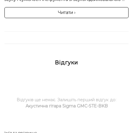
Читати ›
Відгуки
Відгуків ще немає. Залишіть перший відгук до:
Акустична гітара Sigma GMC-STE-BKB
Ім'я та прізвище