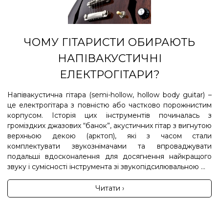
ЧОМУ ГІТАРИСТИ ОБИРАЮТЬ
НАПІВАКУСТИЧНІ
ЕЛЕКТРОГІТАРИ?
Напівакустична гітара (semi-hollow, hollow body guitar) –
це електрогітара з повністю або частково порожнистим
корпусом. Історія цих інструментів починалась з
громіздких джазових “банок”, акустичних гітар з вигнутою
верхньою декою (арктоп), які з часом стали
комплектувати звукознімачами та впроваджувати
подальші вдосконалення для досягнення найкращого
звуку і сумісності інструмента зі звукопідсилювальною ...
Читати ›