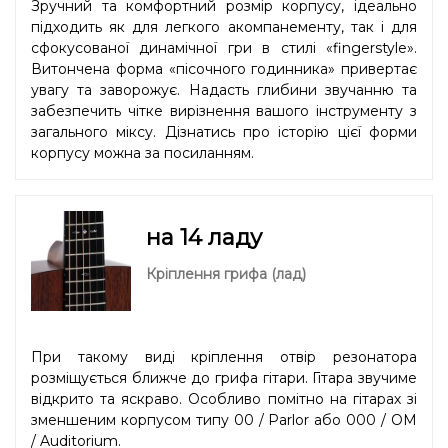
Зручний та комфортний розмір корпусу, ідеально
підходить як для легкого акомпанементу, так і для
сфокусованої динамічної гри в стилі «fingerstyle».
Витончена форма «пісочного годинника» привертає
увагу та заворожує. Надасть глибини звучанню та
забезпечить чітке вирізнення вашого інструменту з
загального міксу. Дізнатись про історію цієї форми
корпусу можна
за посиланням.
на 14 ладу
Кріплення грифа (лад)
При такому виді кріплення отвір резонатора
розміщується ближче до грифа гітари. Гітара звучиме
відкрито та яскраво. Особливо помітно на гітарах зі
зменшеним корпусом типу 00 / Parlor або 000 / OM
/ Auditorium.