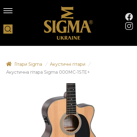
Гітари Sigma
/
Акустичні гітари
/
Акустична гітара Sigma 000MC-1STE+