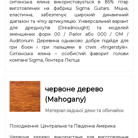
ситхінська ялина використовується в 85% гітар
виготовлених на фабриці Sigma Guitars. Міцна,
еластична, забезпечує широкий динамічний
діапазон та чітку артикуляцію. Універсальний варіант
для дредноутів (Dreadnought) та моделей
зменшених форм 00 / Parlor або 000 / OM /
Auditorium. Деревина однаково добре підійде для
гри боєм і гри пальцями в стилі «fingerstyle».
Ситхінська ялина – особистий фаворит голови
компанії Sigma, Ґюнтера Лютца.
червоне дерево
(Mahogany)
Матеріал задньої деки та обичайок
Походження: Центральна та Південна Америка
Червоне дерево, використане для виготовлення