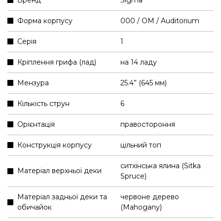
Форма корпусу
000 / OM / Auditorium
Серія
1
Кріплення грифа (лад)
на 14 ладу
Мензура
25.4” (645 мм)
Кількість струн
6
Орієнтація
правостороння
Конструкція корпусу
цільний топ
ситхінська ялина (Sitka
Матеріал верхньої деки
Spruce)
Матеріал задньої деки та
червоне дерево
обичайок
(Mahogany)