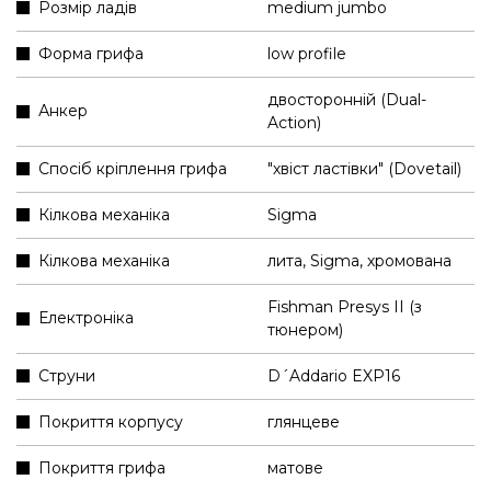
Розмір ладів
medium jumbo
Форма грифа
low profile
двосторонній (Dual-
Анкер
Action)
Спосіб кріплення грифа
"хвіст ластівки" (Dovetail)
Кілкова механіка
Sigma
Кілкова механіка
лита, Sigma, хромована
Fishman Presys II (з
Електроніка
тюнером)
Струни
D´Addario EXP16
Покриття корпусу
глянцеве
Покриття грифа
матове