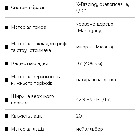
X-Bracing, скалопована,
Система брасів
5/16"
червоне дерево
Матеріал грифа
(Mahogany)
Матеріал накладки грифа
мікарта (Micarta)
та струнотримача
Радіус накладки
16" (406 мм)
Матеріал верхнього та
натуральна кістка
нижнього поріжків
Ширина верхнього
42,9 мм (1-11/16″)
поріжка
Кількість ладів
20
Матеріал ладів
нейзильбер