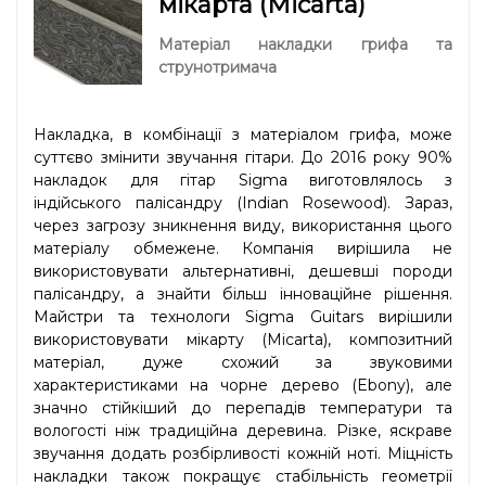
мікарта (Micarta)
Матеріал накладки грифа та
струнотримача
Накладка, в комбінації з матеріалом грифа, може
суттєво змінити звучання гітари. До 2016 року 90%
накладок для гітар Sigma виготовлялось з
індійського палісандру (Indian Rosewood). Зараз,
через загрозу зникнення виду, використання цього
матеріалу обмежене. Компанія вирішила не
використовувати альтернативні, дешевші породи
палісандру, а знайти більш інноваційне рішення.
Майстри та технологи Sigma Guitars вирішили
використовувати мікарту (Micarta), композитний
матеріал, дуже схожий за звуковими
характеристиками на чорне дерево (Ebony), але
значно стійкіший до перепадів температури та
вологості ніж традиційна деревина. Різке, яскраве
звучання додать розбірливості кожній ноті. Міцність
накладки також покращує стабільність геометрії