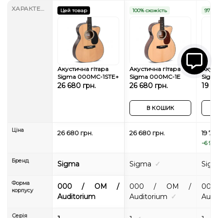
ХАРАКТЕРИСТИКИ
Цей товар
100% схожість
97% с
Акустична гітара
Акустична гітара
Акуст
Sigma 000MC-1STE+
Sigma 000MC-1E
Sigm
26 680 грн.
26 680 грн.
19 7
В КОШИК
Ціна
26 680 грн.
26 680 грн.
19 78
−6 900
Бренд
Sigma
Sigma
✓
Sig
Форма
000 / OM /
000 / OM /
00
корпусу
Auditorium
Auditorium
✓
Audi
Серія