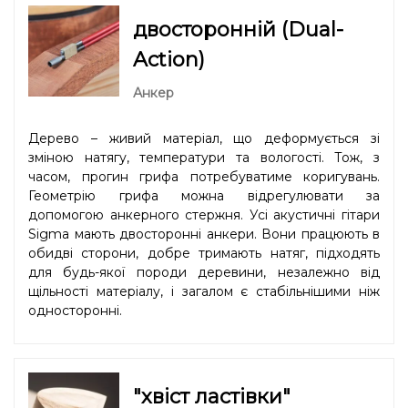
двосторонній (Dual-
Action)
Анкер
Дерево – живий матеріал, що деформується зі
зміною натягу, температури та вологості. Тож, з
часом, прогин грифа потребуватиме коригувань.
Геометрію грифа можна відрегулювати за
допомогою анкерного стержня. Усі акустичні гітари
Sigma мають двосторонні анкери. Вони працюють в
обидві сторони, добре тримають натяг, підходять
для будь-якої породи деревини, незалежно від
щільності матеріалу, і загалом є стабільнішими ніж
односторонні.
"хвіст ластівки"