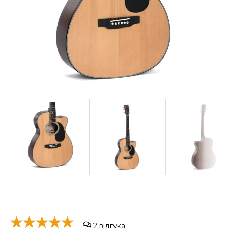
2
відгука