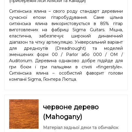
(прибережні ліси Аляски та Канади)
Ситхінська ялина – свого роду стандарт деревини
сучасної епохи гітаробудування. Саме цільна
ситхінська ялина використовується в 85% гітар
виготовлених на фабриці Sigma Guitars. Міцна,
еластична, забезпечує широкий динамічний
діапазон та чітку артикуляцію. Універсальний варіант
для дредноутів (Dreadnought) та моделей
зменшених форм 00 / Parlor або 000 / OM /
Auditorium. Деревина однаково добре підійде для
гри боєм і гри пальцями в стилі «fingerstyle».
Ситхінська ялина – особистий фаворит голови
компанії Sigma, Ґюнтера Лютца.
червоне дерево
(Mahogany)
Матеріал задньої деки та обичайок