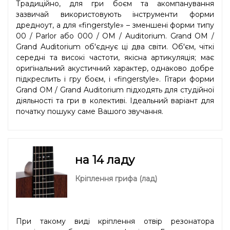
Традиційно, для гри боєм та акомпанування
зазвичай використовують інструменти форми
дредноут, а для «fingerstyle» – зменшені форми типу
00 / Parlor або 000 / OM / Auditorium. Grand OM /
Grand Auditorium об'єднує ці два світи. Об'єм, чіткі
середні та високі частоти, якісна артикуляція; має
оригінальний акустичний характер, однаково добре
підкреслить і гру боєм, і «fingerstyle». Гітари форми
Grand OM / Grand Auditorium підходять для студійної
діяльності та гри в колективі. Ідеальний варіант для
початку пошуку саме Вашого звучання.
на 14 ладу
Кріплення грифа (лад)
При такому виді кріплення отвір резонатора