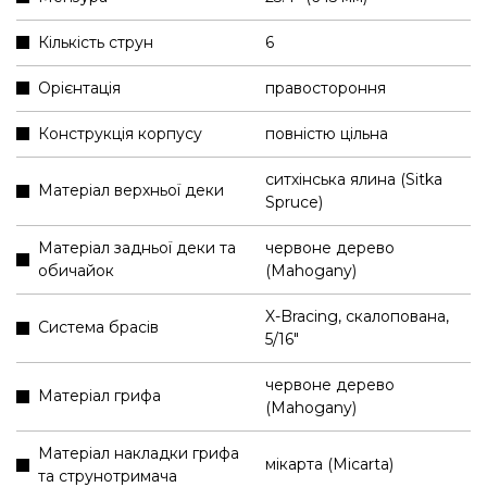
Кількість струн
6
Орієнтація
правостороння
Конструкція корпусу
повністю цільна
ситхінська ялина (Sitka
Матеріал верхньої деки
Spruce)
Матеріал задньої деки та
червоне дерево
обичайок
(Mahogany)
X-Bracing, скалопована,
Система брасів
5/16"
червоне дерево
Матеріал грифа
(Mahogany)
Матеріал накладки грифа
мікарта (Micarta)
та струнотримача