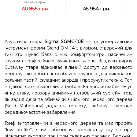
50 600 грн.
40 855 грн.
45 954 грн.
Акустична гітара
Sigma SGMC-10E
— це універсальний
інструмент форми Grand OM-14 з вирізом, створений для
тих, хто шукає баланс між комфортом гри, насиченим
звуком і професійною функціональністю. Завдяки вирізу
Cutaway гітара відкриває вільний доступ до верхнього
регістру, що робить її особливо зручною для виконання
сольних партій, складних акордів і просунутих технік. Топ
із цільної ситхінської ялини (Solid Sitka Spruce) забезпечує
чітку атаку, прозору динаміку і стабільний сустейн, тоді
як задня дека та обичайки з цільного червоного дерева
(Solid Mahogany) додають теплоту, глибину і виразне
середньочастотне забарвлення.
Гриф виготовлений з червоного дерева та має профіль
“low profile”, який забезпечує комфортну гру як при
відкритих акордах, так і при складних пасажах. Верхній і