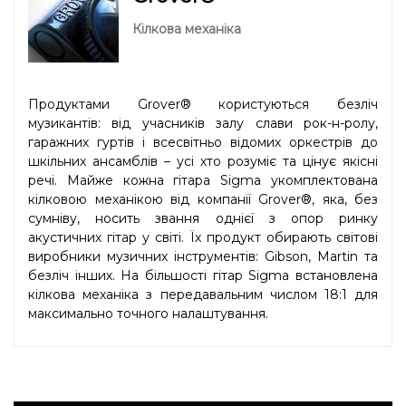
Кілкова механіка
Продуктами Grover® користуються безліч
музикантів: від учасників залу слави рок-н-ролу,
гаражних гуртів і всесвітньо відомих оркестрів до
шкільних ансамблів – усі хто розуміє та цінує якісні
речі. Майже кожна гітара Sigma укомплектована
кілковою механікою від компанії Grover®, яка, без
сумніву, носить звання однієї з опор ринку
акустичних гітар у світі. Їх продукт обирають світові
виробники музичних інструментів: Gibson, Martin та
безліч інших. На більшості гітар Sigma встановлена
кілкова механіка з передавальним числом 18:1 для
максимально точного налаштування.