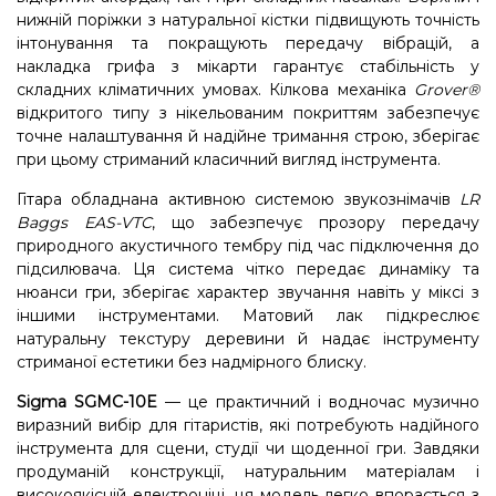
нижній поріжки з натуральної кістки підвищують точність
інтонування та покращують передачу вібрацій, а
накладка грифа з мікарти гарантує стабільність у
складних кліматичних умовах. Кілкова механіка
Grover®
відкритого типу з нікельованим покриттям забезпечує
точне налаштування й надійне тримання строю, зберігає
при цьому стриманий класичний вигляд інструмента.
Гітара обладнана активною системою звукознімачів
LR
Baggs EAS-VTC
, що забезпечує прозору передачу
природного акустичного тембру під час підключення до
підсилювача. Ця система чітко передає динаміку та
нюанси гри, зберігає характер звучання навіть у міксі з
іншими інструментами. Матовий лак підкреслює
натуральну текстуру деревини й надає інструменту
стриманої естетики без надмірного блиску.
Sigma SGMC-10E
— це практичний і водночас музично
виразний вибір для гітаристів, які потребують надійного
інструмента для сцени, студії чи щоденної гри. Завдяки
продуманій конструкції, натуральним матеріалам і
високоякісній електроніці, ця модель легко впорається з