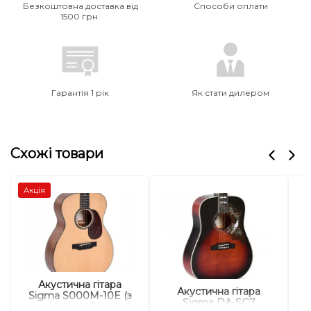
Безкоштовна доставка від
Способи оплати
1500 грн.
Гарантія 1 рік
Як стати дилером
Схожі товари
Акція
Акустична гітара
Акустична гітара
Sigma S000M-10E (з
с
Sigma DA-SG7
м'яким кейсом)
S