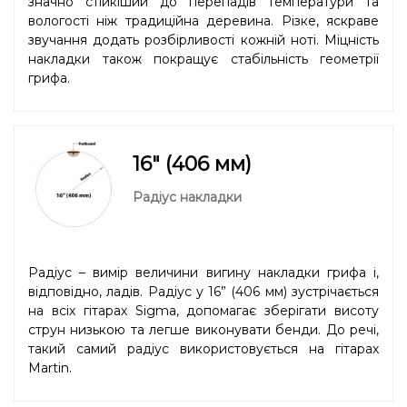
значно стійкіший до перепадів температури та
вологості ніж традиційна деревина. Різке, яскраве
звучання додать розбірливості кожній ноті. Міцність
накладки також покращує стабільність геометрії
грифа.
16" (406 мм)
Радіус накладки
Радіус – вимір величини вигину накладки грифа і,
відповідно, ладів. Радіус у 16” (406 мм) зустрічається
на всіх гітарах Sigma, допомагає зберігати висоту
струн низькою та легше виконувати бенди. До речі,
такий самий радіус використовується на гітарах
Martin.