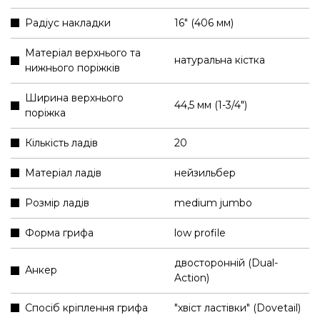
Радіус накладки
16" (406 мм)
Матеріал верхнього та
натуральна кістка
нижнього поріжків
Ширина верхнього
44,5 мм (1-3/4″)
поріжка
Кількість ладів
20
Матеріал ладів
нейзильбер
Розмір ладів
medium jumbo
Форма грифа
low profile
двосторонній (Dual-
Анкер
Action)
Спосіб кріплення грифа
"хвіст ластівки" (Dovetail)