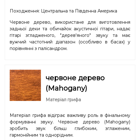
Походження: Центральна та Південна Америка
Червоне дерево, використане для виготовлення
задньої деки та обичайок акустичної гітари, надає
гітарі згладженого, "дерев'яного" звуку та має
вужчий частотний діапазон (особливо в басах) у
порівнянні з палісандром.
червоне дерево
(Mahogany)
Матеріал грифа
Матеріал грифа відіграє важливу роль в фінальному
формуванні звуку. Червоне дерево (Mahogany)
зробить звук більш глибоким, зглаженим,
гармонійним та однорідним.