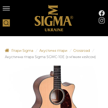
Гітари Sigma
/
Акустичні гітари
/
Crossroad
/
Акустична гітара Sigma SGMC-10E (з м'яким кейсом)