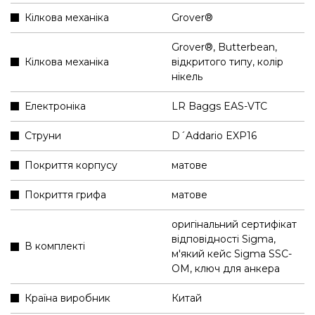
Кілкова механіка
Grover®
Grover®, Butterbean,
Кілкова механіка
відкритого типу, колір
нікель
Електроніка
LR Baggs EAS-VTC
Струни
D´Addario EXP16
Покриття корпусу
матове
Покриття грифа
матове
оригінальний сертифікат
відповідності Sigma
,
В комплекті
м'який кейс Sigma SSC-
OM
,
ключ для анкера
Країна виробник
Китай