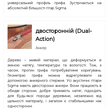
універсальний профіль грифа. Зустрічається на
абсолютній більшості гітар Sigma.
двосторонній (Dual-
Action)
Анкер
Дерево – живий матеріал, що деформується зі
зміною натягу, температури та вологості. Тож, з
часом, прогин грифа потребуватиме коригувань.
Геометрію грифа можна відрегулювати за
допомогою анкерного стержня. Усі акустичні гітари
Sigma мають двосторонні анкери. Вони працюють в
обидві сторони, добре тримають натяг, підходять
для будь-якої породи деревини, незалежно від
щільності матеріалу, і загалом є стабільнішими ніж
односторонні.