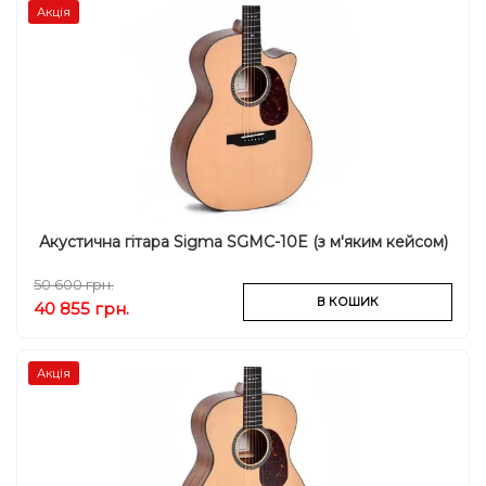
Акція
Акустична гітара Sigma SGMC-10E (з м'яким кейсом)
50 600 грн.
В КОШИК
40 855 грн.
Акція