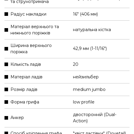
та струнотримача
Радіус накладки
16" (406 мм)
Матеріал верхнього та
натуральна кістка
нижнього поріжків
Ширина верхнього
42,9 мм (1-11/16″)
поріжка
Кількість ладів
20
Матеріал ладів
нейзильбер
Розмір ладів
medium jumbo
Форма грифа
low profile
двосторонній (Dual-
Анкер
Action)
Спосіб кріплення грифа
"хвіст ластівки" (Dovetail)