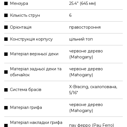
Мензура
25.4” (645 мм)
Кількість струн
6
Орієнтація
правостороння
Конструкція корпусу
цільний топ
червоне дерево
Матеріал верхньої деки
(Mahogany)
Матеріал задньої деки та
червоне дерево
обичайок
(Mahogany)
X-Bracing, скалопована,
Система брасів
5/16"
червоне дерево
Матеріал грифа
(Mahogany)
Матеріал накладки грифа
пау ферро (Pau Ferro)