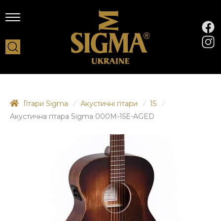
Гітари Sigma
/
Акустичні гітари
/
15
/
Акустична гітара Sigma 000M-15E-AGED