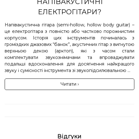
НАПІВАКУСТИЧНІ
ЕЛЕКТРОГІТАРИ?
Напівакустична гітара (semi-hollow, hollow body guitar) –
це електрогітара з повністю або частково порожнистим
корпусом. Історія цих інструментів починалась з
громіздких джазових “банок”, акустичних гітар з вигнутою
верхньою декою (арктоп), які з часом стали
комплектувати звукознімачами та впроваджувати
подальші вдосконалення для досягнення найкращого
звуку і сумісності інструмента зі звукопідсилювальною ...
Читати ›
Відгуки