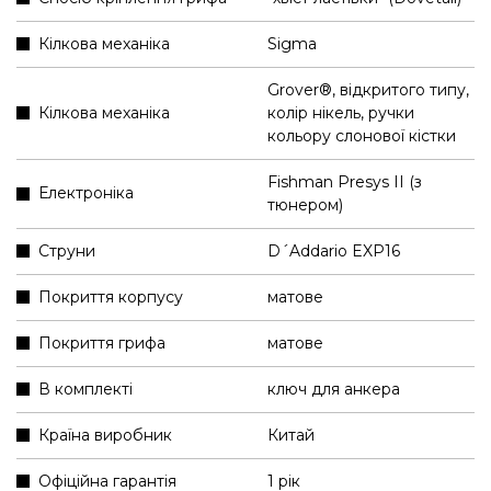
Кілкова механіка
Sigma
Grover®, відкритого типу,
Кілкова механіка
колір нікель, ручки
кольору слонової кістки
Fishman Presys II (з
Електроніка
тюнером)
Струни
D´Addario EXP16
Покриття корпусу
матове
Покриття грифа
матове
В комплекті
ключ для анкера
Країна виробник
Китай
Офіційна гарантія
1 рік