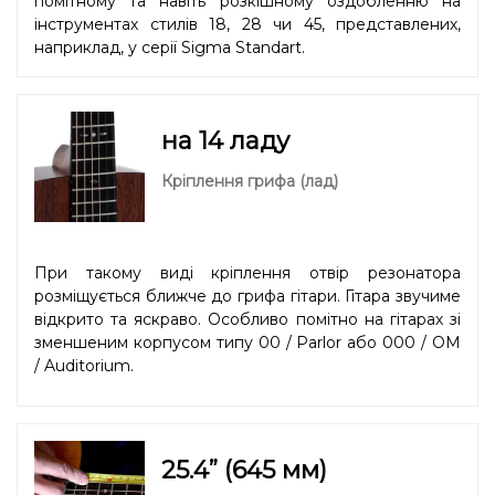
помітному та навіть розкішному оздобленню на
інструментах стилів 18, 28 чи 45, представлених,
наприклад, у серії Sigma Standart.
на 14 ладу
Кріплення грифа (лад)
При такому виді кріплення отвір резонатора
розміщується ближче до грифа гітари. Гітара звучиме
відкрито та яскраво. Особливо помітно на гітарах зі
зменшеним корпусом типу 00 / Parlor або 000 / OM
/ Auditorium.
25.4” (645 мм)