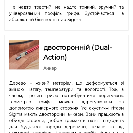
Не надто товстий, не надто тонкий, зручний та
універсальний профіль грифа. Зустрічається на
абсолютній більшості гітар Sigma.
двосторонній (Dual-
Action)
Анкер
Дерево – живий матеріал, що деформується зі
зміною натягу, температури та вологості. Тож, з
часом, прогин грифа потребуватиме коригувань.
Геометрію грифа можна відрегулювати за
допомогою анкерного стержня. Усі акустичні гітари
Sigma мають двосторонні анкери. Вони працюють в
обидві сторони, добре тримають натяг, підходять
для будь-якої породи деревини, незалежно від
щільності матеріалу, і загалом є стабільнішими ніж