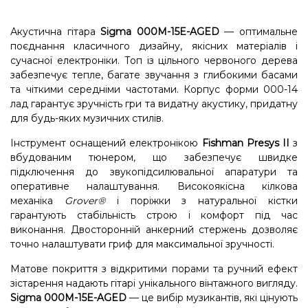
Акустична гітара
Sigma 000M-15E-AGED
— оптимальне
поєднання класичного дизайну, якісних матеріалів і
сучасної електроніки. Топ із цільного червоного дерева
забезпечує тепле, багате звучання з глибокими басами
та чіткими середніми частотами. Корпус форми 000-14
лад гарантує зручність гри та видатну акустику, придатну
для будь-яких музичних стилів.
Інструмент оснащений електронікою
Fishman Presys II
з
вбудованим тюнером, що забезпечує швидке
підключення до звукопідсилювальної апаратури та
оперативне налаштування. Високоякісна кілкова
механіка
Grover®
і поріжки з натуральної кістки
гарантують стабільність строю і комфорт під час
виконання. Двосторонній анкерний стержень дозволяє
точно налаштувати гриф для максимальної зручності.
Матовe покриття з відкритими порами та ручний ефект
зістарення надають гітарі унікального вінтажного вигляду.
Sigma 000M-15E-AGED
— це вибір музикантів, які цінують