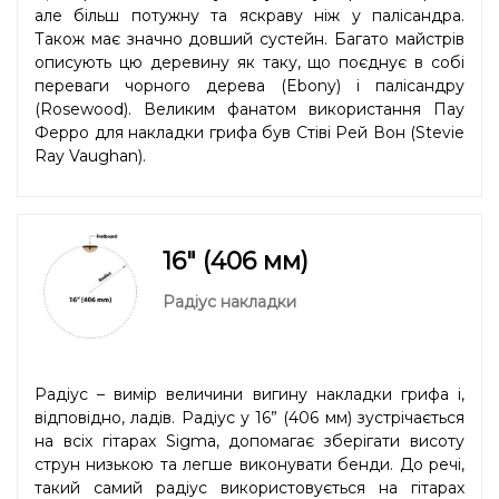
але більш потужну та яскраву ніж у палісандра.
Також має значно довший сустейн. Багато майстрів
описують цю деревину як таку, що поєднує в собі
переваги чорного дерева (Ebony) і палісандру
(Rosewood). Великим фанатом використання Пау
Ферро для накладки грифа був Стіві Рей Вон (Stevie
Ray Vaughan).
16" (406 мм)
Радіус накладки
Радіус – вимір величини вигину накладки грифа і,
відповідно, ладів. Радіус у 16” (406 мм) зустрічається
на всіх гітарах Sigma, допомагає зберігати висоту
струн низькою та легше виконувати бенди. До речі,
такий самий радіус використовується на гітарах