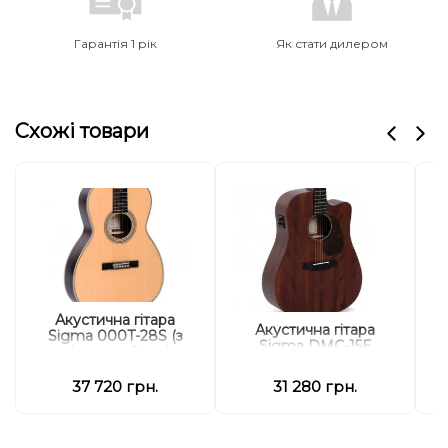
Гарантія 1 рік
Як стати дилером
Схожі товари
Акустична гітара
Акустична гітара
Sigma 000T-28S (з
Sigma DMC-15E
м'яким кейсом)
37 720 грн.
31 280 грн.