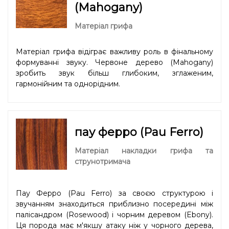
(Mahogany)
Матеріал грифа
Матеріал грифа відіграє важливу роль в фінальному
формуванні звуку. Червоне дерево (Mahogany)
зробить звук більш глибоким, зглаженим,
гармонійним та однорідним.
пау ферро (Pau Ferro)
Матеріал накладки грифа та
струнотримача
Пау Ферро (Pau Ferro) за своєю структурою і
звучанням знаходиться приблизно посередині між
палісандром (Rosewood) і чорним деревом (Ebony).
Ця порода має м'якшу атаку ніж у чорного дерева,