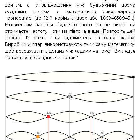
центам, а співвідношення між будь-якими двома
сусідніми нотами є математично закономірною
пропорцією (це 12-й корінь з двох або 1.0594630943…).
Множенням частоти будь-якої ноти на це число ви
отримаєте частоту ноти на півтона вище. Повторіть цей
процес 12 разів, і ви підніметесь на одну октаву.
Виробники гітар використовують ту ж саму математику,
щоб розрахувати відстань між ладами на грифі. Виглядає
не так вже й складно, чи не так?