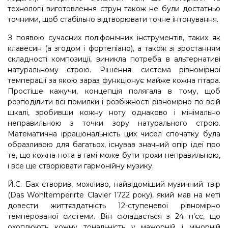
технології виготовлення струн також не були достатньо
точними, щоб стабільно відтворювати точне інтонування.
З появою сучасних поліфонічних інструментів, таких як
клавесин (а згодом і фортепіано), а також зі зростанням
складності композиції, виникла потреба в альтернативі
натуральному строю. Рішення: система рівномірної
темперації за якою зараз функціонує майже кожна гітара.
Простіше кажучи, концепція полягала в тому, щоб
розподілити всі помилки і розбіжності рівномірно по всій
шкалі, зробивши кожну ноту однаково і мінімально
неправильною з точки зору натурального строю.
Математична ірраціональність цих чисел спочатку була
образливою для багатьох, існував значний опір ідеї про
те, що кожна нота в гамі може бути трохи неправильною,
і все ще створювати гармонійну музику.
Й.С. Бах створив, можливо, найвідоміший музичний твір
(Das Wohltemperirte Clavier 1722 року), який мав на меті
довести життєздатність 12-ступеневої рівномірно
темперованої системи. Він складається з 24 п’єс, що
охоплюють кожну тональність у мажорній і мінорній