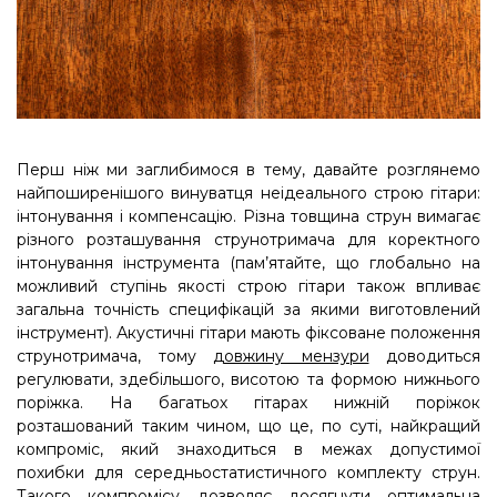
Перш ніж ми заглибимося в тему, давайте розглянемо
найпоширенішого винуватця неідеального строю гітари:
інтонування і компенсацію. Різна товщина струн вимагає
різного розташування струнотримача для коректного
інтонування інструмента (пам’ятайте, що глобально на
можливий ступінь якості строю гітари також впливає
загальна точність специфікацій за якими виготовлений
інструмент). Акустичні гітари мають фіксоване положення
струнотримача, тому
довжину мензури
доводиться
регулювати, здебільшого, висотою та формою нижнього
поріжка. На багатьох гітарах нижній поріжок
розташований таким чином, що це, по суті, найкращий
компроміс, який знаходиться в межах допустимої
похибки для середньостатистичного комплекту струн.
Такого компромісу дозволяє досягнути оптимальна