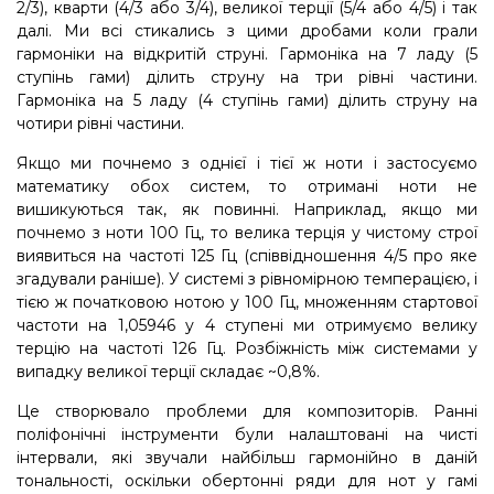
2/3), кварти (4/3 або 3/4), великої терції (5/4 або 4/5) і так
далі. Ми всі стикались з цими дробами коли грали
гармоніки на відкритій струні. Гармоніка на 7 ладу (5
ступінь гами) ділить струну на три рівні частини.
Гармоніка на 5 ладу (4 ступінь гами) ділить струну на
чотири рівні частини.
Якщо ми почнемо з однієї і тієї ж ноти і застосуємо
математику обох систем, то отримані ноти не
вишикуються так, як повинні. Наприклад, якщо ми
почнемо з ноти 100 Гц, то велика терція у чистому строї
виявиться на частоті 125 Гц (співвідношення 4/5 про яке
згадували раніше). У системі з рівномірною темперацією, і
тією ж початковою нотою у 100 Гц, множенням стартової
частоти на 1,05946 у 4 ступені ми отримуємо велику
терцію на частоті 126 Гц. Розбіжність між системами у
випадку великої терції складає ~0,8%.
Це створювало проблеми для композиторів. Ранні
поліфонічні інструменти були налаштовані на чисті
інтервали, які звучали найбільш гармонійно в даній
тональності, оскільки обертонні ряди для нот у гамі