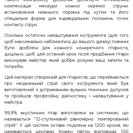
компенсація мензури кожної окремої струни:
встановлення нижнього поріжка під кутом та його
спеціальна форма для індивідальних положень точок
контакту струн.
Оскільки остаточні налаштування інструмента (для того
щоб максимально наблизитись до вашого ідеалу) повинні
бути зроблені для кожного конкретного гітариста,
доцільно, щоб цей останній крок після придбання гітари
виконував майстер який добре розуміє ваші запити та
потреби.
Цей матеріал створений для гітаристів, що переймаються
про неідеальний стрій свого інструмента який був
виготовлений з дотриманням вузьких технічних допусків
та пройшов професійну діагностику і налаштування у
майстра.
99,9% акустичних гітар виготовлені за системою, що
називається “12-ступеневий рівномірно темперований
стрій”. У цій системі октава поділена на 1200 кроків, які
називаються центами. Кожен півтон відповідає 100