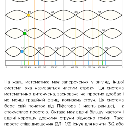
На жаль, математика має заперечення у вигляді іншої
системи, яка називається чистим строєм. Ця система
математично витончена, заснована на простих дробах і
не менш граційній фізиці коливань струн. Ця система
бере свій початок від Піфагора (і навіть раніше), і є
спокусливо простою. Октава має вдвічі більшу частоту і
вдвічі коротшу довжину струни відносно тоніки. Таке
просте співвідношення (2/1 і 1/2) існує для квінти (3/2 або