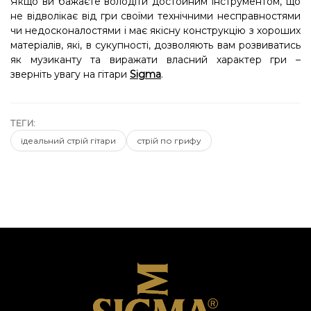
Якщо ви бажаєте володіти достойним інструментом, що
не відволікає від гри своїми технічними несправностями
чи недосконалостями і має якісну конструкцію з хороших
матеріалів, які, в сукупності, дозволяють вам розвиватись
як музиканту та виражати власний характер гри –
зверніть увагу на гітари
Sigma
.
ТЕГИ:
ідеальний стрій гітари
стрій по грифу