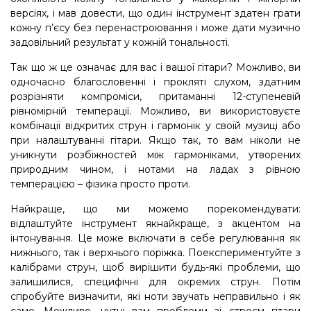
версіях, і мав довести, що один інструмент здатен грати
кожну п’єсу без перенастроювання і може дати музично
задовільний результат у кожній тональності.
Так що ж це означає для вас і вашої гітари? Можливо, ви
одночасно благословенні і прокляті слухом, здатним
розрізняти компроміси, притаманні 12-ступеневій
рівномірній темперації. Можливо, ви використовуєте
комбінації відкритих струн і гармонік у своїй музиці або
при налаштуванні гітари. Якщо так, то вам ніколи не
уникнути розбіжностей між гармоніками, утворених
природним чином, і нотами на ладах з рівною
темперацією – фізика просто проти.
Найкраще, що ми можемо порекомендувати:
відлаштуйте інструмент якнайкраще, з акцентом на
інтонування. Це може включати в себе регулювання як
нижнього, так і верхнього поріжка. Поекспериментуйте з
калібрами струн, щоб вирішити будь-які проблеми, що
залишилися, специфічні для окремих струн. Потім
спробуйте визначити, які ноти звучать неправильно і як
саме. Можливо, чутні вам проблеми зі строєм гітари