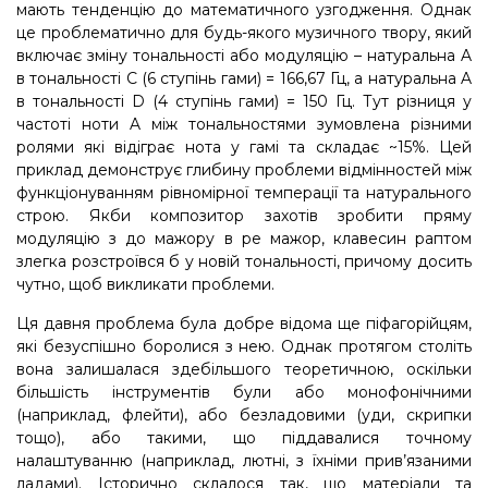
мають тенденцію до математичного узгодження. Однак
це проблематично для будь-якого музичного твору, який
включає зміну тональності або модуляцію – натуральна A
в тональності C (6 ступінь гами) = 166,67 Гц, а натуральна A
в тональності D (4 ступінь гами) = 150 Гц. Тут різниця у
частоті ноти A між тональностями зумовлена різними
ролями які відіграє нота у гамі та складає ~15%. Цей
приклад демонструє глибину проблеми відмінностей між
функціонуванням рівномірної темперації та натурального
строю. Якби композитор захотів зробити пряму
модуляцію з до мажору в ре мажор, клавесин раптом
злегка розстроївся б у новій тональності, причому досить
чутно, щоб викликати проблеми.
Ця давня проблема була добре відома ще піфагорійцям,
які безуспішно боролися з нею. Однак протягом століть
вона залишалася здебільшого теоретичною, оскільки
більшість інструментів були або монофонічними
(наприклад, флейти), або безладовими (уди, скрипки
тощо), або такими, що піддавалися точному
налаштуванню (наприклад, лютні, з їхніми прив’язаними
ладами). Історично склалося так, що матеріали та