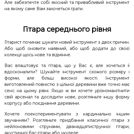
Але забезпечте собі якісний та привабливий інструмент
на якому саме Вам захочеться грати.
Гітара середнього рівня
Гітарист починає шукати новий інструмент з двох причин.
Або щоб оновити наявний, або щоб додати до своєї
колекції щось нове та відмінне.
Вас влаштовує та гітара, що у Вас є, але хочеться її
вдосконалити? Шукайте інструмент схожого розміру і
форми, але більш високої якості. Інструмент
виготовлений повністю з цільної деревини вже точно має
сенс на цьому рівні. Якщо ж ви хочете урізноманітнити
свій арсенал та дослідити нове, розгляньте іншу форму
корпусу або поєднання деревини.
Хочете поекспериментувати з кардинально іншим
звучанням? Розгляньте придбання класичної гітари з
нейлоновими струнами, дванадцятиструнної гітари,
акустичної бас-гітари або укулеле.