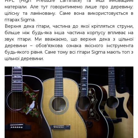
HPL (High Pressure Laminate) та інші інноваційні
матеріали. Але тут говоритимемо лише про деревину:
цілісну та ламіновану. Саме вона використовується в
гітарах Sigma.
Верхня дека гітари, частина до якої кріпляться струни,
більше ніж будь-яка інша частина корпусу впливає на
звук гітари. Ми вважаємо, що верхня дека з цільної
деревини – обов’язкова ознака якісного інструмента
будь-якого рівня. Саме тому всі гітари Sigma мають топ з
цільної деревини.