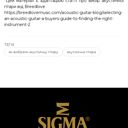
*Цей матеріал є адаптацією статті про вибір акустичної
гітари від Breedlove
https://breedlovemusic.com/acoustic-guitar-blog/selecting-
an-acoustic-guitar-a-buyers-guide-to-finding-the-right-
instrument-2
ТЕГИ:
як вибрати акустичну гітару
акустична гітара