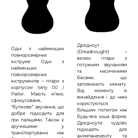
Дредноут
Одні з найменших
(Dreadnought) –
повнорозмірних
великі гітари з
інструме Одні з
потужним звучанням
найменших
та насиченими
повнорозмірних
басами, що
інструментів – гітари з
заповнюють кімнату.
корпусом типу 00 /
Від моменту їх
Parlor. Мають м’яке,
винайдення і до нині
сфокусоване,
користуються
“бутікове” звучання, що
більшим попитом ніж
добре підходить для
будь-яка інша форма.
гри пальцями. Також є
Дредноути чудово
зручнішими у
підходять для
транспортуванні ніж
акомпанементу та