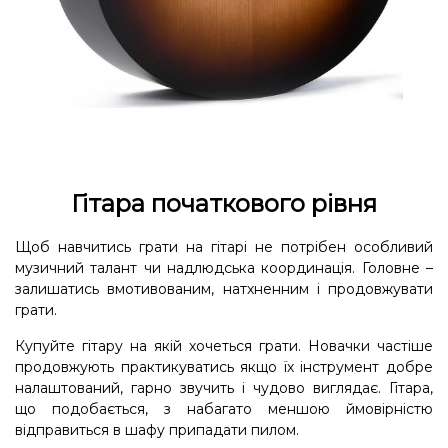
Гітара початкового рівня
Щоб навчитись грати на гітарі не потрібен особливий
музичний талант чи надлюдська координація. Головне –
залишатись вмотивованим, натхненним і продовжувати
грати.
Купуйте гітару на якій хочеться грати. Новачки частіше
продовжують практикуватись якщо їх інструмент добре
налаштований, гарно звучить і чудово виглядає. Гітара,
що подобається, з набагато меншою ймовірністю
відправиться в шафу припадати пилом.