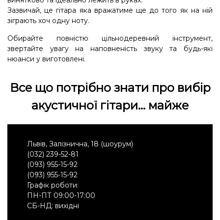
Зазвичай, це гітара яка вражатиме ще до того як на ній
зіграють хоч одну ноту.
Обирайте повністю цільнодеревний інструмент,
звертайте увагу на наповненість звуку та будь-які
нюанси у виготовлені.
Все що потрібно знати про вибір
акустичної гітари… майже
Львів, Залізнична, 18 (шоурум)
(032) 239-52-81
(093) 955-15-92
(093) 955-15-92
Графік роботи:
ПН-ПТ 09:00-17:00
СБ-НД: вихідні