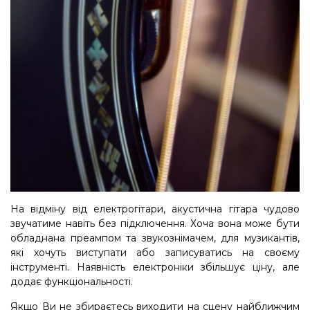
На відміну від електрогітари, акустична гітара чудово
звучатиме навіть без підключення. Хоча вона може бути
обладнана преампом та звукознімачем, для музикантів,
які хочуть виступати або записуватись на своєму
інструменті. Наявність електроніки збільшує ціну, але
додає функціональності.
Якщо Ви не збираєтесь виходити на сцену найближчим