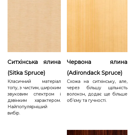
Ситхінська ялина
Червона ялина
(Sitka Spruce)
(Adirondack Spruce)
Класичний матеріал
Схожа на ситхінську, але,
топу, з чистим, широким
через більшу щільність
звуковим спектром і
волокон, додає ще більше
дзвінким характером.
об’єму та гучності.
Найпопулярніший
вибір.