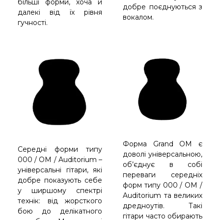
більші форми, хоча й
добре поєднуються з
далекі від їх рівня
вокалом.
гучності.
Форма Grand OM є
Середні форми типу
доволі універсальною,
000 / OM / Auditorium –
об’єднує в собі
універсальні гітари, які
переваги середніх
добре показують себе
форм типу 000 / OM /
у ширшому спектрі
Auditorium та великих
технік: від жорсткого
дредноутів. Такі
бою до делікатного
гітари часто обирають