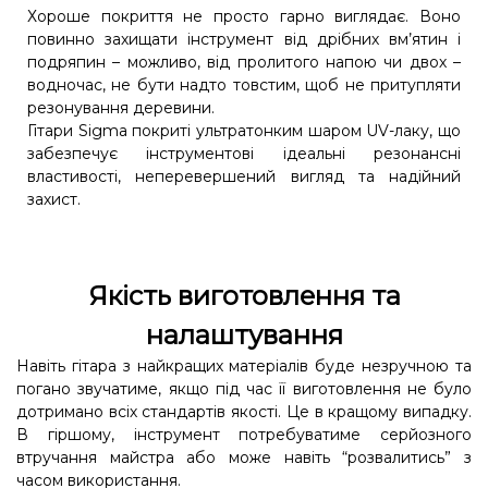
Хороше покриття не просто гарно виглядає. Воно
повинно захищати інструмент від дрібних вм’ятин і
подряпин – можливо, від пролитого напою чи двох –
водночас, не бути надто товстим, щоб не притупляти
резонування деревини.
Гітари Sigma покриті ультратонким шаром UV-лаку, що
забезпечує інструментові ідеальні резонансні
властивості, неперевершений вигляд та надійний
захист.
Якість виготовлення та
налаштування
Навіть гітара з найкращих матеріалів буде незручною та
погано звучатиме, якщо під час її виготовлення не було
дотримано всіх стандартів якості. Це в кращому випадку.
В гіршому, інструмент потребуватиме серйозного
втручання майстра або може навіть “розвалитись” з
часом використання.