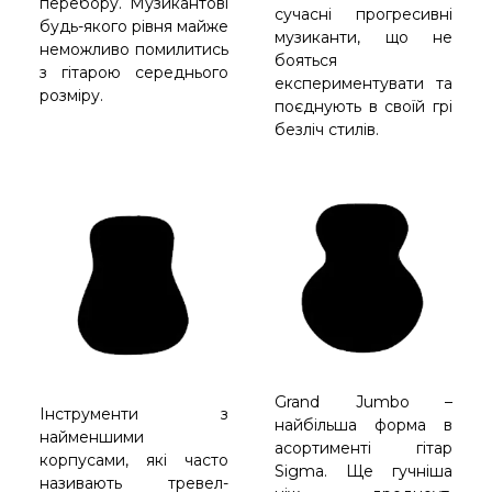
перебору. Музикантові
сучасні прогресивні
будь-якого рівня майже
музиканти, що не
неможливо помилитись
бояться
з гітарою середнього
експериментувати та
розміру.
поєднують в своїй грі
безліч стилів.
Grand Jumbo –
Інструменти з
найбільша форма в
найменшими
асортименті гітар
корпусами, які часто
Sigma. Ще гучніша
називають тревел-