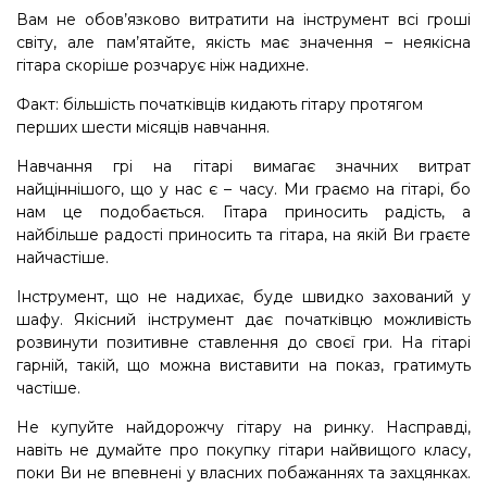
Вам не обов’язково витратити на інструмент всі гроші
світу, але пам’ятайте, якість має значення – неякісна
гітара скоріше розчарує ніж надихне.
Факт: більшість початківців кидають гітару протягом
перших шести місяців навчання.
Навчання грі на гітарі вимагає значних витрат
найціннішого, що у нас є – часу. Ми граємо на гітарі, бо
нам це подобається. Гітара приносить радість, а
найбільше радості приносить та гітара, на якій Ви граєте
найчастіше.
Інструмент, що не надихає, буде швидко захований у
шафу. Якісний інструмент дає початківцю можливість
розвинути позитивне ставлення до своєї гри. На гітарі
гарній, такій, що можна виставити на показ, гратимуть
частіше.
Не купуйте найдорожчу гітару на ринку. Насправді,
навіть не думайте про покупку гітари найвищого класу,
поки Ви не впевнені у власних побажаннях та захцянках.