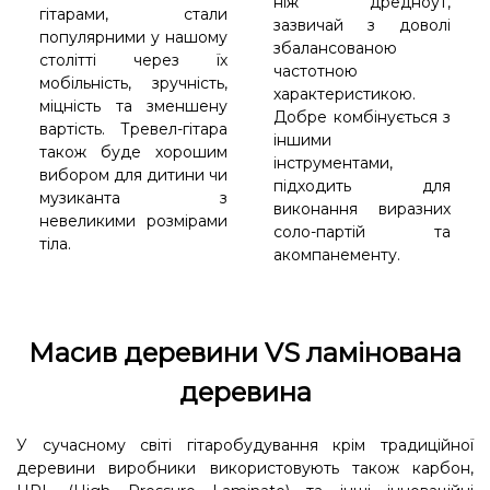
ніж дредноут,
гітарами, стали
зазвичай з доволі
популярними у нашому
збалансованою
столітті через їх
частотною
мобільність, зручність,
характеристикою.
міцність та зменшену
Добре комбінується з
вартість. Тревел-гітара
іншими
також буде хорошим
інструментами,
вибором для дитини чи
підходить для
музиканта з
виконання виразних
невеликими розмірами
соло-партій та
тіла.
акомпанементу.
Масив деревини VS ламінована
деревина
У сучасному світі гітаробудування крім традиційної
деревини виробники використовують також карбон,