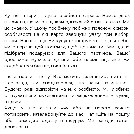
Купівля гітари – дуже особиста справа. Немає двох
гітаристів, що мають цілком однаковий стиль та смак. Ми
це знаємо. У цьому посібнику побіжно пояснені основні
особливості на які варто звернути увагу при виборі
гітари. Навіть якщо Ви купуєте інструмент не для себе,
ми створили цей посібник, щоб допомогти Вам вдало
підібрати подарунок для Вашого партнера, Вашої
одержимої музикою дитини або племінниці, якій Ви
подобаєтеся більше, ніж її батьки.
Після прочитання у Вас можуть залишитись питання.
Насправді, ми сподіваємося, що вони залишаться.
Будемо раді відповісти на них особисто. Ми любимо
спілкуватися з музикантами чи зацікавленими у музиці
людьми.
Якщо у вас є запитання або ви просто хочете
поговорити, зателефонуйте до нас, напишіть на пошту
або приходьте одразу в шоурум. Ми завжди готові
допомогти.