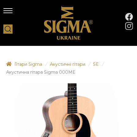
Гітари Sigma
/
Акустичні гітари
/
SE
/
Акустична гітара Sigma 000ME