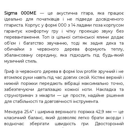
Sigma 000ME
— це акустична гітара, яка працює
ідеально для початківців і не підведе досвідченого
гітариста. Корпус у формі 000 з 14 ладами поза корпусом
гарантує комфортну гру і чітку проекцію звуку без
перевантаження. Топ із цільної ситхінської ялини додає
об’єм і багатство звучанню, тоді як задня дека та
обичайки з червоного дерева формують теплу,
збалансовану середину, яка підходить під будь-який
музичний стиль.
Гриф із червоного дерева в формі low profile зручний і не
втомлює руки навіть під час довгих сесій. Кістяні верхній і
нижній поріжки передають вібрації максимально точно,
забезпечуючи деталізацію кожної ноти. Накладка та
струнотримач з мікарти — це просте, надійне рішення
для стабільності та довговічності інструмента.
Мензура 25.4” і ширина верхнього поріжка 42,9 мм — це
класичний баланс, який дозволяє легко брати акорди і
водночас зберігати швидкість гри. Двосторонній