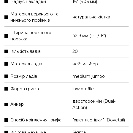
Радіус накладки
16" (406 мм)
Матеріал верхнього та
натуральна кістка
нижнього поріжків
Ширина верхнього
42,9 мм (1-11/16″)
поріжка
Кількість ладів
20
Матеріал ладів
нейзильбер
Розмір ладів
medium jumbo
Форма грифа
low profile
двосторонній (Dual-
Анкер
Action)
Спосіб кріплення грифа
"хвіст ластівки" (Dovetail)
Кілкова механіка
Sigma