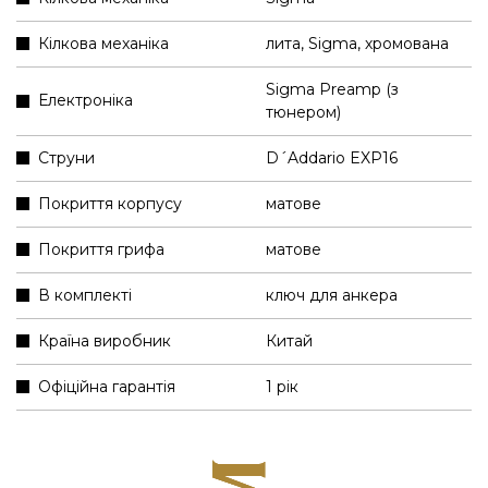
Кілкова механіка
лита, Sigma, хромована
Sigma Preamp (з
Електроніка
тюнером)
Струни
D´Addario EXP16
Покриття корпусу
матове
Покриття грифа
матове
В комплекті
ключ для анкера
Країна виробник
Китай
Офіційна гарантія
1 рік