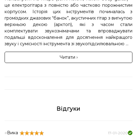
це електрогітара з повністю або частково порожнистим
корпусом. Історія цих інструментів починалась з
громіздких джазових “банок”, акустичних гітар з вигнутою
верхньою декою (арктоп), які з часом стали
комплектувати звукознімачами та впроваджувати
подальші вдосконалення для досягнення найкращого
звуку і сумісності інструмента зі звукопідсилювальною ...
Читати ›
Відгуки
Вика
#
17-01-2020