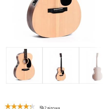
2
відгука