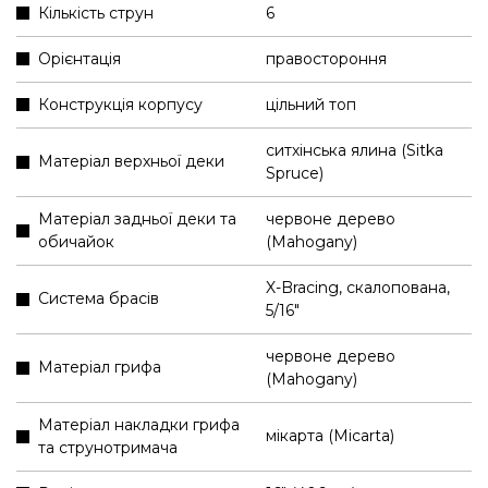
Кількість струн
6
Орієнтація
правостороння
Конструкція корпусу
цільний топ
ситхінська ялина (Sitka
Матеріал верхньої деки
Spruce)
Матеріал задньої деки та
червоне дерево
обичайок
(Mahogany)
X-Bracing, скалопована,
Система брасів
5/16"
червоне дерево
Матеріал грифа
(Mahogany)
Матеріал накладки грифа
мікарта (Micarta)
та струнотримача