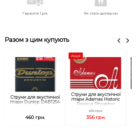
Гарантія 1 рік
Як стати дилером
Разом з цим купують
Акція
Струни для акустичної
С
Струни для акустичної
гітари Adamas Historic
гітари Dunlop DAB1254
Reissue Phosphor
80/20 Bronze
Bronze 1818, 12-53w
451 грн.
460 грн.
356 грн.