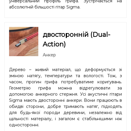
універсальний профіль грифа. Зустрічається на
абсолютній більшості гітар Sigma.
двосторонній (Dual-
Action)
Анкер
Дерево – живий матеріал, що деформується зі
зміною натягу, температури та вологості. Тож, з
часом, прогин грифа потребуватиме коригувань.
Геометрію грифа можна відрегулювати за
допомогою анкерного стержня. Усі акустичні гітари
Sigma мають двосторонні анкери. Вони працюють в
обидві сторони, добре тримають натяг, підходять
для будь-якої породи деревини, незалежно від
щільності матеріалу, і загалом є стабільнішими ніж
односторонні.