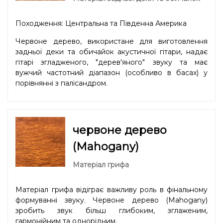
Походження: Центральна та Південна Америка
Червоне дерево, використане для виготовлення
задньої деки та обичайок акустичної гітари, надає
гітарі згладженого, "дерев'яного" звуку та має
вужчий частотний діапазон (особливо в басах) у
порівнянні з палісандром.
червоне дерево
(Mahogany)
Матеріал грифа
Матеріал грифа відіграє важливу роль в фінальному
формуванні звуку. Червоне дерево (Mahogany)
зробить звук більш глибоким, зглаженим,
гармонійним та однорідним.