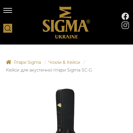
Гітари Sigma
/
Чохли & Кейси
/
Кейси для акустичної гітари Sigma SC-G