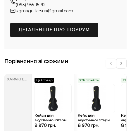
(093) 955-15-92
sigmaguitarsua@gmail.com
ДЕТАЛЬНІШЕ ПРО ШОУРУМ
Порівняння зі схожими
ХАРАКТЕРИСТИКИ
Цей товар
71% схожість
71% с
Кейси для
Кейс для
Кейс
акустичної гітари
акустичної гітари
акуст
Sigma SC-G
Sigma SC-OM
Sigm
8 970 грн.
8 970 грн.
8 97