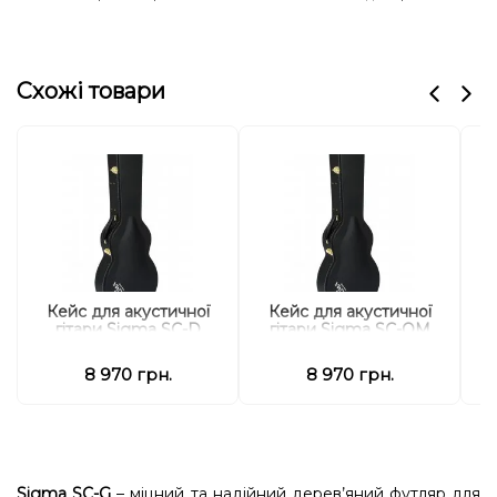
Схожі товари
Кейс для акустичної
Кейс для акустичної
гітари Sigma SC-D
гітари Sigma SC-OM
8 970 грн.
8 970 грн.
Sigma SC-G
– міцний та надійний дерев’яний футляр для