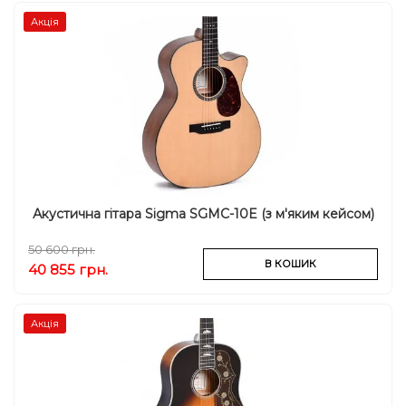
Акція
Акустична гітара Sigma SGMC-10E (з м'яким кейсом)
50 600 грн.
В КОШИК
40 855 грн.
Акція