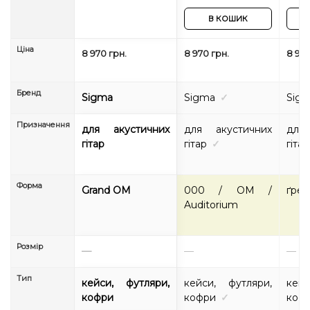
В КОШИК
Ціна
8 970 грн.
8 970 грн.
8 970
Бренд
Sigma
Sigma
✓
Sig
Призначення
для акустичних
для акустичних
для
гітар
гітар
✓
гітар
Форма
Grand OM
000 / OM /
ґре
Auditorium
Розмір
—
—
—
Тип
кейси, футляри,
кейси, футляри,
кейс
кофри
кофри
✓
коф