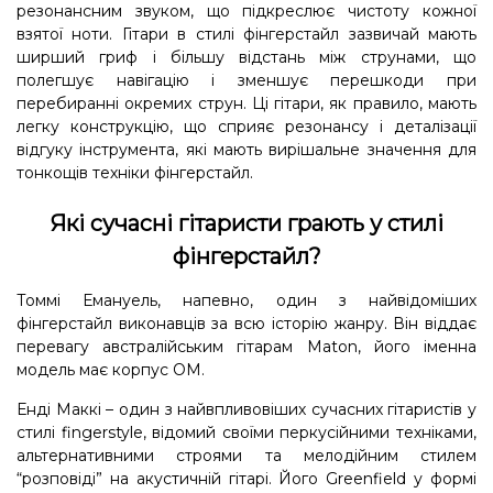
резонансним звуком, що підкреслює чистоту кожної
взятої ноти. Гітари в стилі фінгерстайл зазвичай мають
ширший гриф і більшу відстань між струнами, що
полегшує навігацію і зменшує перешкоди при
перебиранні окремих струн. Ці гітари, як правило, мають
легку конструкцію, що сприяє резонансу і деталізації
відгуку інструмента, які мають вирішальне значення для
тонкощів техніки фінгерстайл.
Які сучасні гітаристи грають у стилі
фінгерстайл?
Томмі Емануель, напевно, один з найвідоміших
фінгерстайл виконавців за всю історію жанру. Він віддає
перевагу австралійським гітарам Maton, його іменна
модель має корпус OM.
Енді Маккі – один з найвпливовіших сучасних гітаристів у
стилі fingerstyle, відомий своїми перкусійними техніками,
альтернативними строями та мелодійним стилем
“розповіді” на акустичній гітарі. Його Greenfield у формі