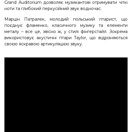
Grand Auditorium дозволяє музикантові отримувати чіткі
ноти та глибокий перкусійний звук водночас.
Марцін Патралек, молодий польський гітарист, що
поєднує фламенко, класичного музику та елементи
металу – все це, звісно ж, у стилі фінгерстайл. Зокрема
використовує акустичні гітари Taylor, що відрізняються
своєю яскравою артикуляцією звуку.