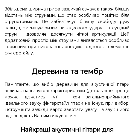
Збільшена ширина грифа зазвичай означає також більшу
відстань між струнами, що стає особливо помітно біля
струнотримача. Це забезпечує більшу свободу руху
пальців, зменшує ризик випадкового удару по сусідній
струні і дозволяє досягнути чіткої артикуляції. Цей
додатковий простір між струнами виявляється особливо
корисним при виконанні арпеджіо, одного з елементів
фінгерстайлу.
Деревина та тембр
Пам’ятайте, що вибір деревини для акустичної гітари
впливає на її звукові характеристики (детальніше про це
можна дізнатись
тут
). І хоч загальноприйнятого
ідеального звуку фінгерстайл гітари не існує, при виборі
інструмента завжди варто звертати увагу на звук і його
відповідність Вашим очікуванням.
Найкращі акустичні гітари для