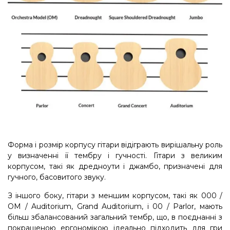
Форма і розмір корпусу гітари відіграють вирішальну роль
у визначенні її тембру і гучності. Гітари з великим
корпусом, такі як дредноути і джамбо, призначені для
гучного, басовитого звуку.
З іншого боку, гітари з меншим корпусом, такі як 000 /
OM / Auditorium, Grand Auditorium, і 00 / Parlor, мають
більш збалансований загальний тембр, що, в поєднанні з
покращеною ергономікою ідеально підходить для гри