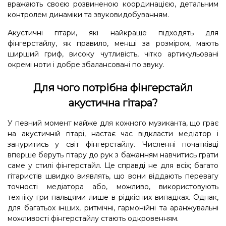
вражають своєю розвиненою координацією, детальним
контролем динаміки та звуковидобуванням.
Акустичні гітари, які найкраще підходять для
фінгерстайлу, як правило, менші за розміром, мають
ширший гриф, високу чутливість, чітко артикульовані
окремі ноти і добре збалансовані по звуку.
Для чого потрібна фінгерстайл
акустична гітара?
У певний момент майже для кожного музиканта, що грає
на акустичній гітарі, настає час відкласти медіатор і
зануритись у світ фінгерстайлу. Численні початківці
вперше беруть гітару до рук з бажанням навчитись грати
саме у стилі фінгерстайл. Це справді не для всіх; багато
гітаристів швидко виявлять, що вони віддають перевагу
точності медіатора або, можливо, використовують
техніку гри пальцями лише в рідкісних випадках. Однак,
для багатьох інших, ритмічні, гармонійні та аранжувальні
можливості фінгерстайлу стають одкровенням.