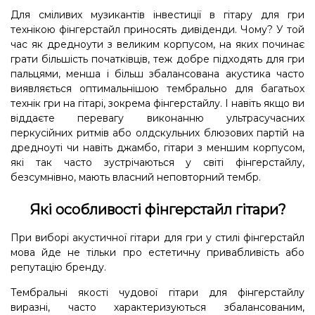
Для сміливих музикантів інвестиції в гітару для гри
технікою фінгерстайл приносять дивіденди. Чому? У той
час як дредноути з великим корпусом, на яких починає
грати більшість початківців, теж добре підходять для гри
пальцями, менша і більш збалансована акустика часто
виявляється оптимальнішою тембрально для багатьох
технік гри на гітарі, зокрема фінгерстайлу. І навіть якщо ви
віддаєте перевагу виконанню ультрасучасних
перкусійних ритмів або олдскульних блюзових партій на
дредноуті чи навіть джамбо, гітари з меншим корпусом,
які так часто зустрічаються у світі фінгерстайлу,
безсумнівно, мають власний неповторний тембр.
Які особливості фінгерстайл гітари?
При виборі акустичної гітари для гри у стилі фінгерстайл
мова йде не тільки про естетичну привабливість або
репутацію бренду.
Тембральні якості чудової гітари для фінгерстайлу
виразні, часто характеризуються збалансованим,