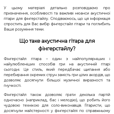
У цьому матеріалі детально розповідаємо про
призначення, особливості та важливі нюанси акустичної
гітари для фінгерстайлу. Сподіваємось, що ця інформація
спростить для Вас вибір фінгерстайл гітари та поглибить
Ваше розуміння теми.
Що таке акустична гітара для
фінгерстайлу?
Фінгерстайл гітара – один з найпопулярніших і
найулюбленіших способів гри на акустичній гітарі
сьогодні. Це стиль, який передбачає щипання або
перебирання окремих струн замість гри цілих акордів, що
дозволяє досягнути більшої музичної виразності та
гнучкості.
Фінгерстайл також дозволяє грати декілька партій
одночасно (наприклад, бас і мелодію), що робить його
чудовою технікою для соло-виконавців. Гітаристи, що
досягнули майстерності у фінгерстайлі по справжньому