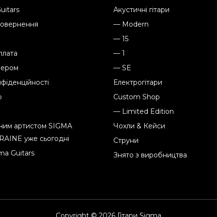
uitars
Акустичні гітари
 повернення
— Modern
— 15
плата
— 1
лером
— SE
нфіденційності
Електрогітари
b
Custom Shop
и
— Limited Edition
йним артистом SIGMA
Чохли & Кейси
RAINE уже сьогодні
Струни
a Guitars
Знято з виробництва
Copyright © 2026 Гітари Sigma