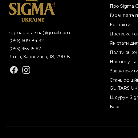
Про Sigma G
Гарантія та
Контакти
sigmaguitarsua@gmail.com
Доставка і о
(096) 609-84-32
Як стати ди
(093) 955-15-92
Політика ко
Львів, Залізнична, 18, 79018
Harmony La
Завантажит
Стань офіці
GUITARS UK
Шоурум Sigm
Блог