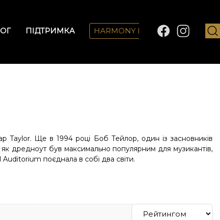
ОГ
ПІДТРИМКА
HARMONY LAB
р Taylor. Ще в 1994 році Боб Тейлор, один із засновників
с як дредноут був максимально популярним для музикантів,
Auditorium поєднала в собі два світи.