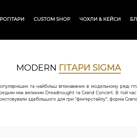
РОГІТАРИ
CUSTOM SHOP
ЧОХЛИ & КЕЙСИ
БЛ
MODERN
ГІТАРИ SIGMA
пулярніших та найбільш впізнаваних в модельному ряді гіта
ереднім між великим Dreadnought та Grand Concert. В той ча
истовували здебільшого для гри “фінгерстайлу”, форма Grand 