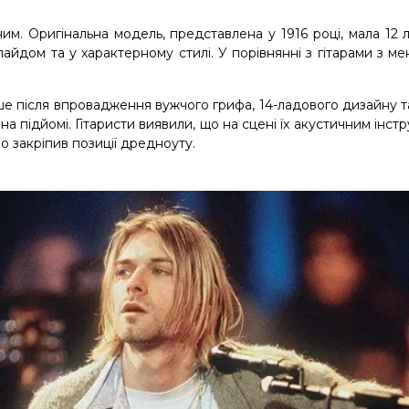
. Оригінальна модель, представлена у 1916 році, мала 12 
айдом та у характерному стилі. У порівнянні з гітарами з 
після впровадження вужчого грифа, 14-ладового дизайну та 
 підйомі. Гітаристи виявили, що на сцені їх акустичним інстр
о закріпив позиції дредноуту.