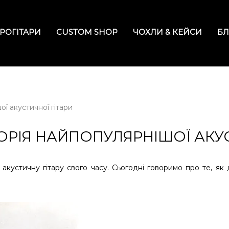
РОГІТАРИ
CUSTOM SHOP
ЧОХЛИ & КЕЙСИ
БЛ
ї акустичної гітари
ОРІЯ НАЙПОПУЛЯРНІШОЇ АКУ
у акустичну гітару свого часу. Сьогодні говоримо про те, як