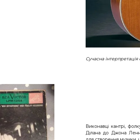
Сучасна інтерпретація 
Виконавці кантрі, фолк
Ділана до Джона Ленн
для створення музики, 