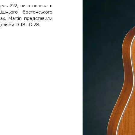
ль 222, виготовлена в
ішнього бостонського
ах, Martin представили
елями D-18 і D-28.