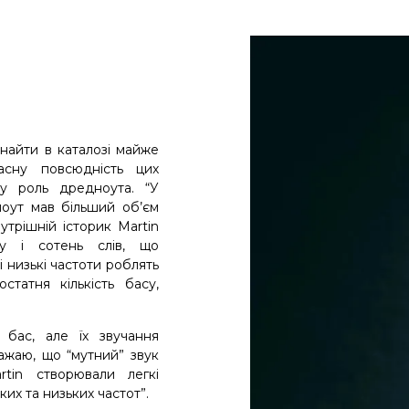
найти в каталозі майже
асну повсюдність цих
ну роль дредноута. “У
ноут мав більший об’єм
утрішній історик Martin
у і сотень слів, що
 низькі частоти роблять
статня кількість басу,
бас, але їх звучання
ажаю, що “мутний” звук
tin створювали легкі
ких та низьких частот”.