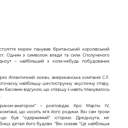
століття морем панував британський королівський
лот. Одним з символом влади та сили Сполученого
едноут – найбільший з коли-небудь побудованих
через Атлантичний океан, американська компанія C.F.
огочасну найбільшу шестиструнну акустичну гітару.
ним басовим відгуком, що спершу її навіть планувалось
.
ориком-аматором” – розповідає Кріс Мартін IV,
омпанії, що носить ім’я його родини. Він сам трохи
я, що був “одержимий” історією Дредноута, міг
ніші деталі його будови. “Він сказав: “Це найбільша