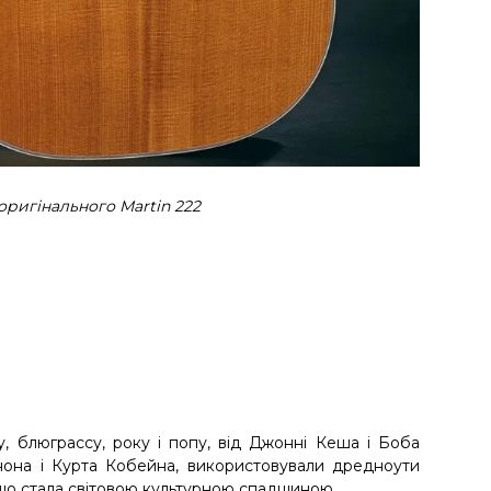
оригінального Martin 222
у, блюграссу, року і попу, від Джонні Кеша і Боба
она і Курта Кобейна, використовували дредноути
що стала світовою культурною спадщиною.