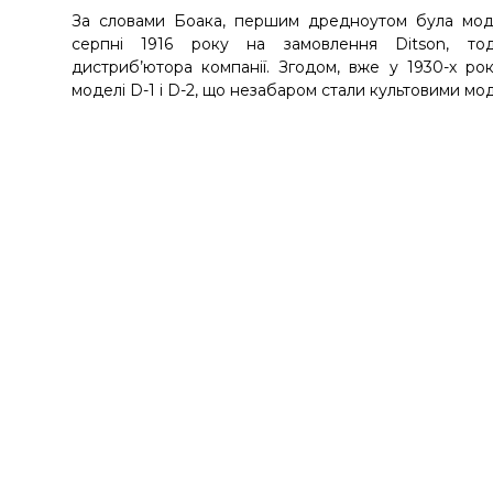
За словами Боака, першим дредноутом була моде
серпні 1916 року на замовлення Ditson, тод
дистриб’ютора компанії. Згодом, вже у 1930-х рок
моделі D-1 і D-2, що незабаром стали культовими мод