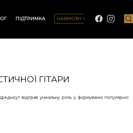
ОГ
ПІДТРИМКА
HARMONY LAB
СТИЧНОЇ ГІТАРИ
 дредноут відіграв унікальну роль у формуванні популярної