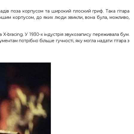
ладів поза корпусом та широкий плоский гриф. Така гітара
меншим корпусом, до яких люди звикли, вона була, можливо,
X-bracing. У 1930-х індустрія звукозапису переживала бум.
ументам потрібно більше гучності, яку могла надати гітара з