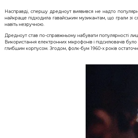
Насправді, спершу дредноут виявився не надто популярним
найкраще підходила гавайським музикантам, що грали зі сл
навіть незручною.
Дредноут став по-справжньому набувати популярності лише 
Використання електронних мікрофонів і підсилювачів було на
глибшим корпусом. Згодом, фолк-бум 1960-х років остаточн