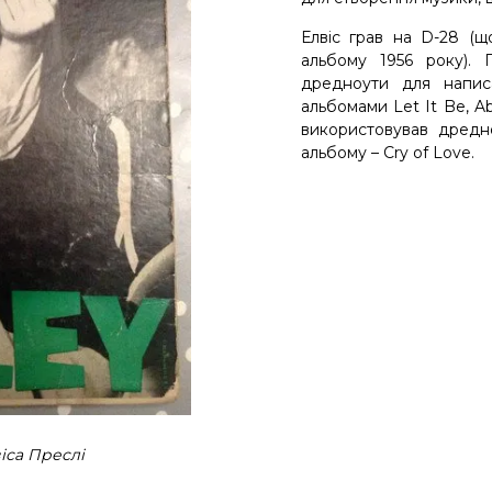
Елвіс грав на D-28 (
альбому 1956 року).
дредноути для напис
альбомами Let It Be, A
використовував дредн
альбому – Cry of Love.
іса Преслі