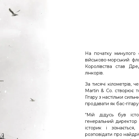
На початку минулого 
військово-морський ф
Королівства став Др
лінкорів.
За тисячі кілометрів, 
Martin & Co. створює т
Гітару з настільки силь
продавати як бас-гітару
“Мій дідусь був іст
генеральний директор к
історик і зізнаєтьс
розповідати про найдріб