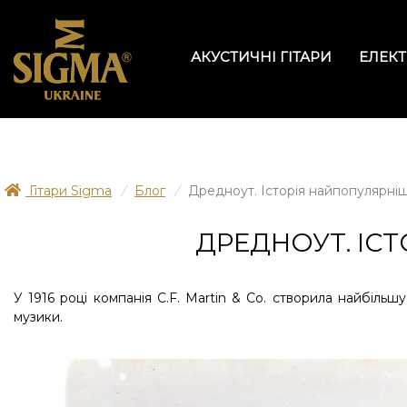
АКУСТИЧНІ ГІТАРИ
ЕЛЕКТ
Гітари Sigma
/
Блог
/
Дредноут. Історія найпопулярнішо
ДРЕДНОУТ. ІСТ
У 1916 році компанія C.F. Martin & Co. створила найбільш
музики.