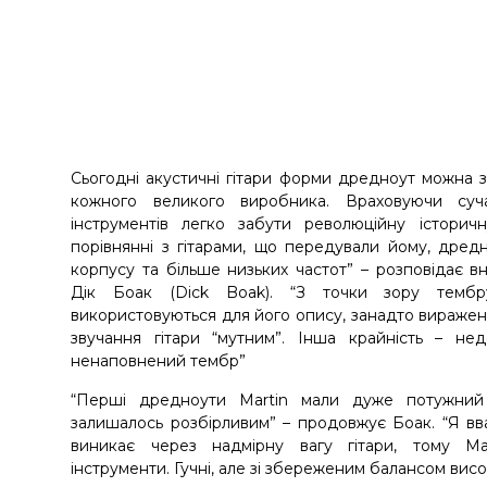
Сьогодні акустичні гітари форми дредноут можна з
кожного великого виробника. Враховуючи суч
інструментів легко забути революційну історич
порівнянні з гітарами, що передували йому, дред
корпусу та більше низьких частот” – розповідає вн
Дік Боак (Dick Boak). “З точки зору тембр
використовуються для його опису, занадто виражені
звучання гітари “мутним”. Інша крайність – недо
ненаповнений тембр”
“Перші дредноути Martin мали дуже потужний 
залишалось розбірливим” – продовжує Боак. “Я вв
виникає через надмірну вагу гітари, тому Mar
інструменти. Гучні, але зі збереженим балансом висо