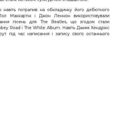
що навіть потрапив на обкладинку його дебютного
 Пол Маккартні і Джон Леннон використовували
ання пісень для The Beatles, що згодом стали
bbey Road і The White Album. Навіть Джимі Хендрікс
оут під час написання і запису свого останнього